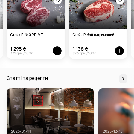
Стейк Рібай PRIME
Стейк Рібай витриманий
1 295 ₴
1 138 ₴
371 грн /100г
326 грн /100г
Статті та рецепти
2026-01-14
2025-12-15