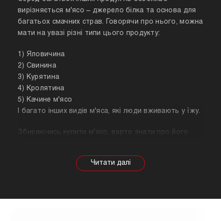
вирізняється м'ясо – джерело білка та основа для
багатьох смачних страв. Говорячи про нього, можна
мати на увазі різні типи цього продукту:
1) Яловичина
2) Свинина
3) Курятина
4) Кролятина
5) Качине м'ясо
І багато інших видів м'яса, які люди вживають у їжу.
Збираючись купити м'ясо, варто знати про його
корисні властивості. Важливо розуміти, що в
залежності від тварини властивості продукту
будуть змінюватися, так само як рекомендації
щодо приготування. Наприклад, свинина найкраще
підходить для шашлику, а м'ясо перепілки відмінно
підійде для людей, які сидять на дієті.