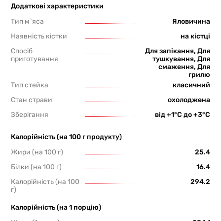
Додаткові характеристики
Тип м`яса
Яловичина
Наявність кістки
на кістці
Спосіб
Для запікання, Для
приготування
тушкування, Для
смаження, Для
грилю
Тип стейка
класичний
Стан страви
охолоджена
Зберігання
від +1°С до +3°С
Калорійність (на 100 г продукту)
Жири (на 100 г)
25.4
Білки (на 100 г)
16.4
Калорійність (на 100
294.2
г)
Калорійність (на 1 порцію)