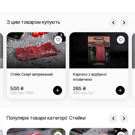
З цим товаром купують
Стейк Скерт витриманий
Карпачо з відбірної
яловичини
500 ₴
285 ₴
200 грн /100г
285 грн /шт
Популярні товари категорії Стейки