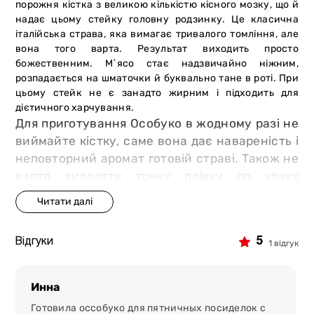
порожня кістка з великою кількістю кісного мозку, що й
надає цьому стейку головну родзинку. Це класична
італійська страва, яка вимагає тривалого томління, але
вона того варта. Результат виходить просто
божественним. М`ясо стає надзвичайно ніжним,
розпадається на шматочки й буквально тане в роті. При
цьому стейк не є занадто жирним і підходить для
дієтичного харчування.
Для приготування Особуко в жодному разі не
виймайте кістку, саме вона дає навареність і
неповторний аромат готовій страві. Також не
варто видаляти тонку плівку по краях
м`якуша, саме вона дозволить стейку
тримати свою красиву форму при тривалому
томлінні.
5
Відгуки
1 відгук
Яловичина для цього стейка витримувалася
вологим способом для збільшення ніжності
м`яса.
Инна
Готовила оссобуко для пятничных посиделок с