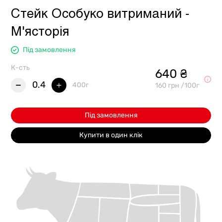
Стейк Особуко витриманий -
М'ясторія
Під замовлення
К-сть
640 ₴
0.4
400г
160 грн /100г
Під замовлення
Купити в один клік