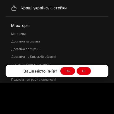
Кращі українські стейки
М`ясторія
Магазини
Доставка та оплата
Доставка по Україні
Доставка по Київській області
Договір публичної оферти
Ваше місто Київ?
Так
Ні
Політика конфіденційності
Правила програми лояльності
З питань співпраці
myastoriya@gmail.com