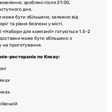
амовлення, зроблені після 21:00,
аступного дня.
и може бути збільшено, залежно від
ріг та рівня безпеки у місті.
ї «Набори для компанії» готуються 1.5-2
 доставки може бути збільшено з
у на приготування.
нів-ресторанів по Києву:
оні
няках
емках
іївській