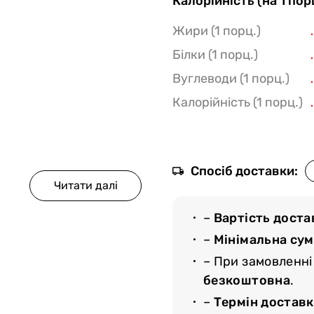
Калорійність (на 1 пор
Жири (1 порц.)
Білки (1 порц.)
Вуглеводи (1 порц.)
Калорійність (1 порц.)
Спосіб доставки:
–
Вартість доста
–
Мінімальна су
– При замовленні
безкоштовна
.
–
Термін доставк