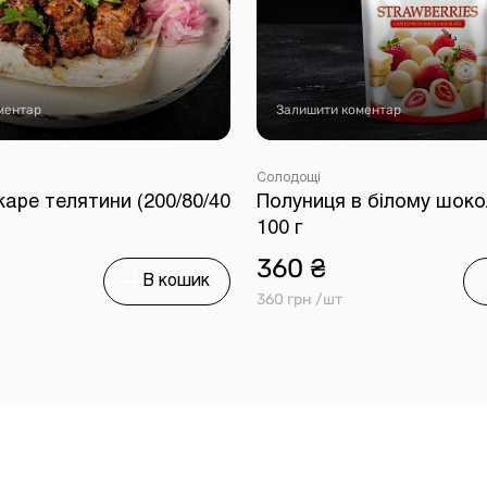
ментар
Залишити коментар
Солодощі
аре телятини (200/80/40
Полуниця в білому шоко
100 г
360 ₴
В кошик
360 грн /шт