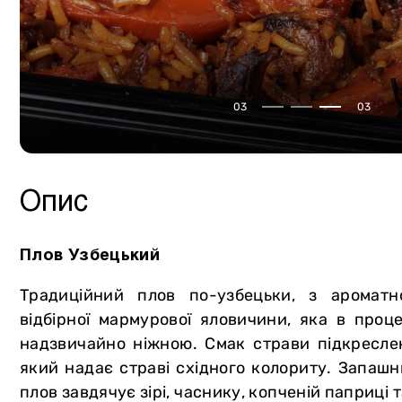
Сало
Власне виробництво
Птиця
М`ясна продукція
Курдючна баранина
Консервація
03
03
Кролятина
Сир
М`ясторики для дітей
Олія
Пельмені
Напої
Опис
Вареники
Хліб та випічка
Овочі та зелень
Морозиво Gelarty
Плов Узбецький
Фрукти
Солодощі
Традиційний плов по-узбецьки, з ароматн
Молочна продукція
Соуси
відбірної мармурової яловичини, яка в проц
надзвичайно ніжною. Смак страви підкресл
Яйця
Спеції
який надає страві східного колориту. Запаш
Вугілля та аксесуари для гриля
плов завдячує зірі, часнику, копченій паприці 