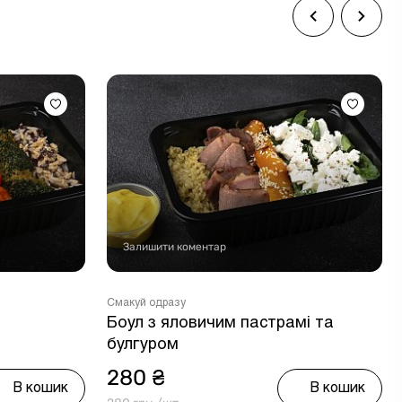
Залишити коментар
Смакуй одразу
Боул з яловичим пастрамі та
булгуром
280 ₴
В кошик
В кошик