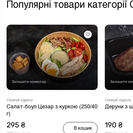
Популярні товари категорії
Залишити коментар
Залишити ко
Смакуй одразу
Смакуй одразу
Салат-боул Цезар з куркою (250/40
Деруни з 
г)
295 ₴
190 ₴
В кошик