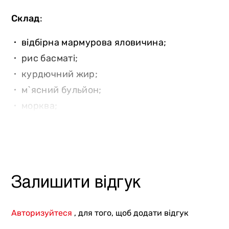
Інше
Склад
:
відбірна мармурова яловичина;
рис басматі;
курдючний жир;
м`ясний бульйон;
морква;
цибуля;
часник;
авторська суміш східних спецій.
Вага
: 250 г.
Залишити відгук
Авторизуйтеся
, для того, щоб додати відгук