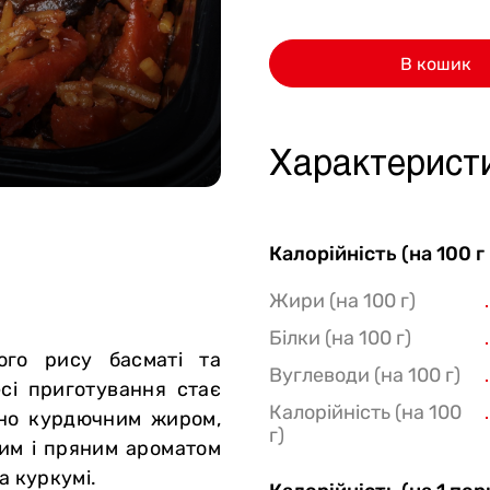
Стейки Клаб
В кошик
Стейки Особуко
Стейки Шатобріан
Стейки із птиці
Характерист
Стейки зі свинини
Стейки Спешл
Калорійність (на 100 г
Стейк бокси
Жири (на 100 г)
Білки (на 100 г)
ого рису басматі та
Вуглеводи (на 100 г)
есі приготування стає
Калорійність (на 100
ено курдючним жиром,
г)
ним і пряним ароматом
та куркумі.