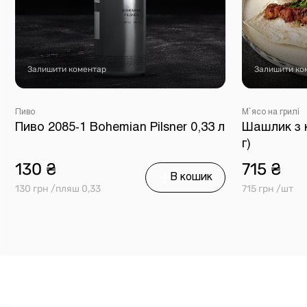
Залишити коментар
Залишити ко
Пиво
М`ясо на грилі
Пиво 2085-1 Bohemian Pilsner 0,33 л
Шашлик з к
г)
130 ₴
715 ₴
В кошик
130 грн /пляш 0,33
715 грн /шт