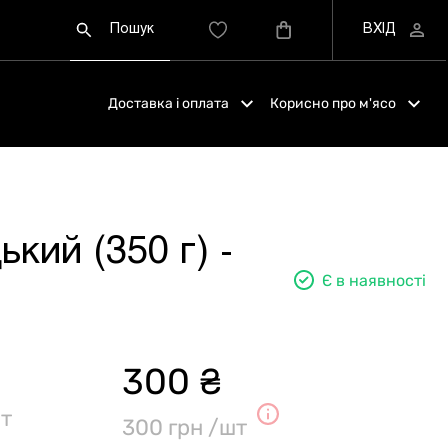
Доставка і оплата
Корисно про м'ясо
кий (350 г) -
Є в наявності
300 ₴
т
300 грн /шт