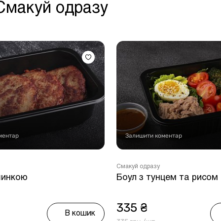
 Смакуй одразу
ментар
Залишити коментар
Смакуй одразу
шинкою
Боул з тунцем та рисом
335 ₴
В кошик