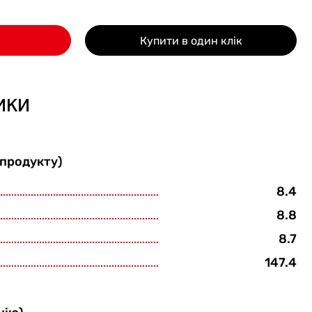
Купити в один клік
ики
 продукту)
8.4
8.8
8.7
147.4