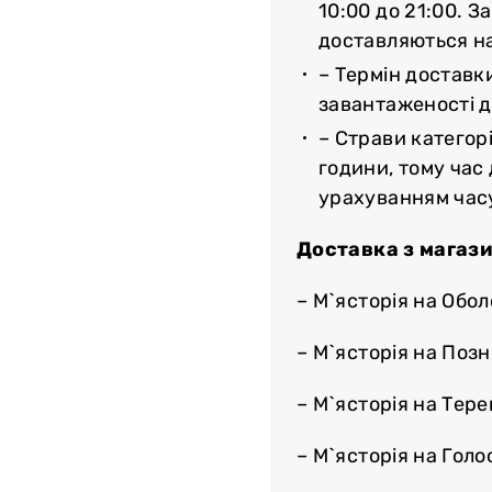
10:00 до 21:00. З
доставляються н
– Термін доставк
завантаженості до
– Страви категорі
години, тому час
урахуванням час
Доставка з магази
– М`ясторія на Обол
– М`ясторія на Поз
– М`ясторія на Тер
– М`ясторія на Голос