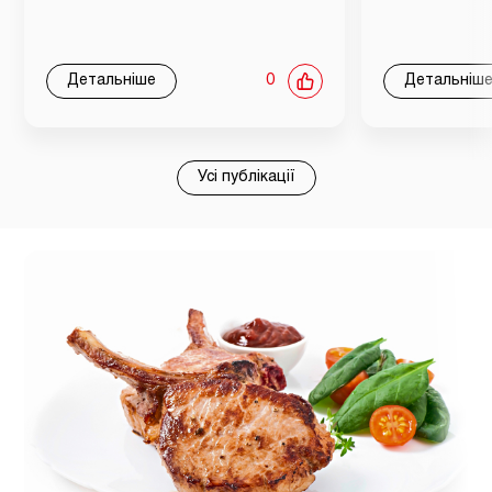
Детальніше
0
Детальніш
Усі публікації