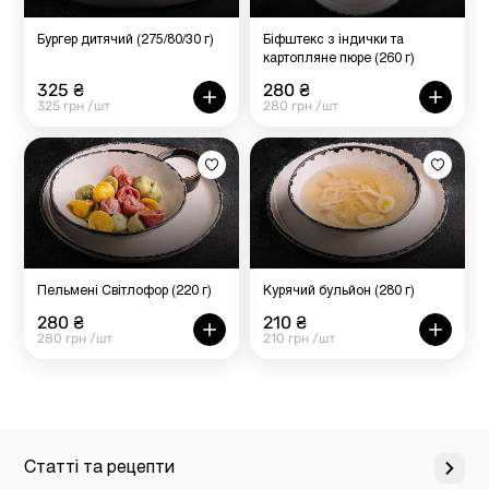
Бургер дитячий (275/80/30 г)
Біфштекс з індички та
картопляне пюре (260 г)
325 ₴
280 ₴
325 грн /шт
280 грн /шт
Пельмені Світлофор (220 г)
Курячий бульйон (280 г)
280 ₴
210 ₴
280 грн /шт
210 грн /шт
Статті та рецепти