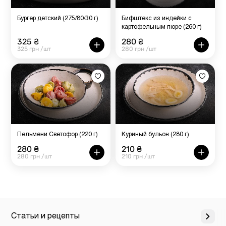
Бургер детский (275/80/30 г)
Бифштекс из индейки с
картофельным пюре (260 г)
325 ₴
280 ₴
325 грн /шт
280 грн /шт
Пельмени Светофор (220 г)
Куриный бульон (280 г)
280 ₴
210 ₴
280 грн /шт
210 грн /шт
Статьи и рецепты