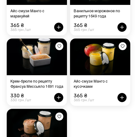
Айс-смузи Манго с
Ванильное мороженое по
маракуйей
рецепту 1649 года
365 ₴
365 ₴
365 грн /шт
365 грн /шт
Крем-брюле по рецепту
Айс-смузи Манго с
Франсуа Мессьяло 1691 года
кусочками
330 ₴
365 ₴
330 грн /шт
365 грн /шт