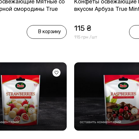
освежающие Мятные со
Конфеты освежающие 
рной смородины True
вкусом Арбуза True Mint
115 ₴
В корзину
115 грн /шт
омментарий
оставить комментарий