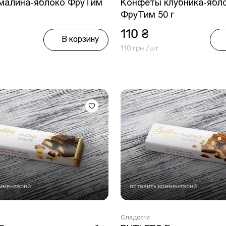
малина-яблоко ФруТим
Конфеты клубника-ябл
ФруТим 50 г
110 ₴
В корзину
110 грн /шт
омментарий
оставить комментарий
Сладости