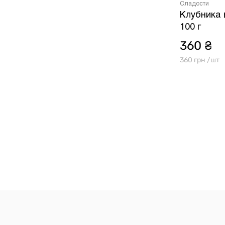
Сладости
Клубника 
100 г
360 ₴
360 грн /шт