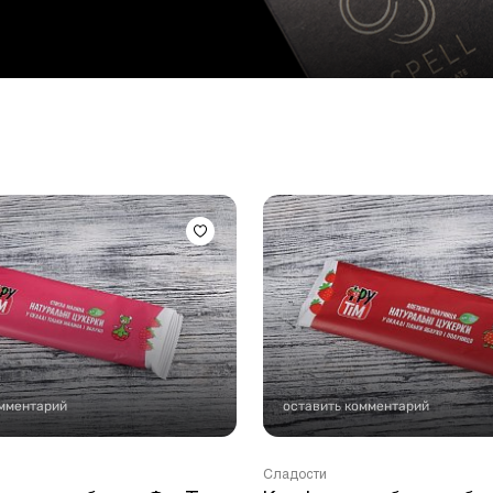
Стейки Клаб
Стейки Оссобуко
Стейки Шатобриан
Стейки из птицы
Стейки свиные
Стейки Спешл
Стейк Боксы
омментарий
оставить комментарий
Сладости