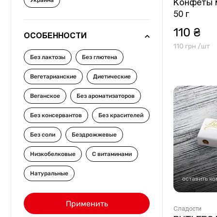
Украина
Другое
Конфеты 
50 г
110 ₴
ОСОБЕННОСТИ
110 грн /шт
Без лактозы
Без глютена
Вегетарианские
Диетические
Веганское
Без ароматизаторов
Без консервантов
Без красителей
Без соли
Бездрожжевые
Низкобелковые
С витаминами
Натуральные
оставить к
Применить
Сладости