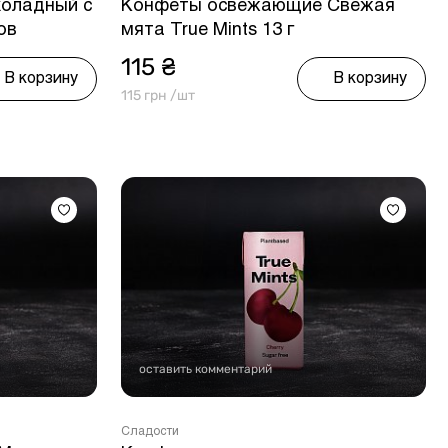
оладный с
Конфеты освежающие Свежая
ов
мята True Mints 13 г
115 ₴
В корзину
В корзину
115 грн /шт
оставить комментарий
Сладости