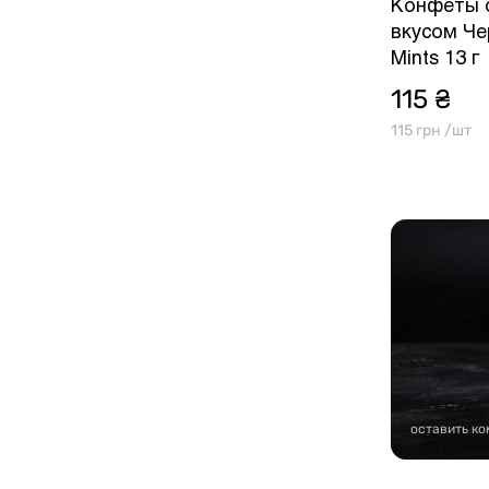
Конфеты 
вкусом Че
Mints 13 г
115 ₴
115 грн /шт
оставить к