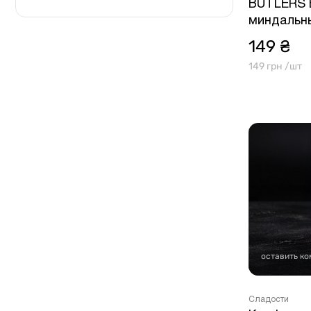
BUTLERS 
миндальн
149 ₴
149 грн /шт
оставить к
Сладости