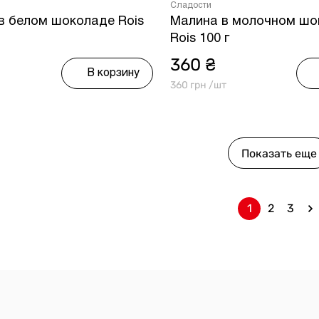
Сладости
в белом шоколаде Rois
Малина в молочном шо
Rois 100 г
360 ₴
В корзину
360 грн /шт
Показать еще
1
2
3