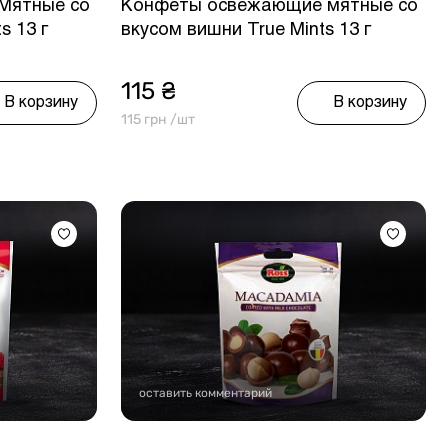
Мятные со
Конфеты освежающие мятные со
s 13 г
вкусом вишни True Mints 13 г
115 ₴
В корзину
В корзину
115 грн /шт
оставить комментарий