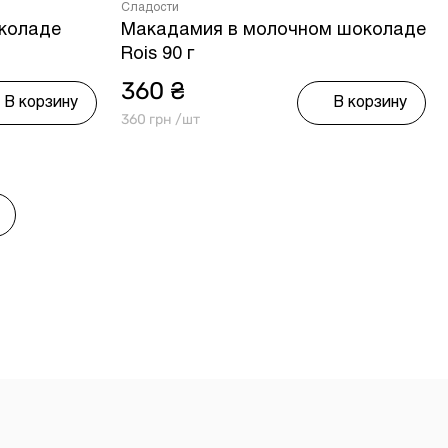
Сладости
коладе
Макадамия в молочном шоколаде
Rois 90 г
360 ₴
В корзину
В корзину
360 грн /шт