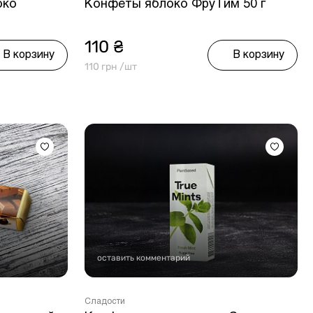
око
Конфеты яблоко ФруТим 50 г
110 ₴
В корзину
В корзину
110 грн /шт
оставить комментарий
Сладости