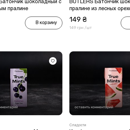
Батончик шоколадный с
BUTLERS Батончик шок
ым пралине
пралине из лесных орех
149 ₴
В корзину
149 грн /шт
омментарий
оставить комментарий
Сладости