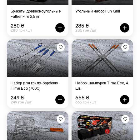
Брикеты древесноугольные
Угольный набор Fun Grill
Father Fire 2,5 кг
280 ₴
285 ₴
280 грн /шт
285 грн /шт
Набор для гриля-барбекю
Набор шампуров Time Eco, 4
Time Eco (700С)
шт.
249 ₴
665 ₴
249 грн /шт
665 грн /шт