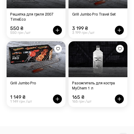
Решетка для гриля 2007
Grill Jumbo Pro Travel Set
TimeEco
550 ₴
3 199 ₴
550 грн /шт
3 199 грн /шт
Grill Jumbo Pro
Разожгитель для костра
MyChem 1 л
1 149 ₴
165 ₴
1 149 грн /шт
165 грн /шт