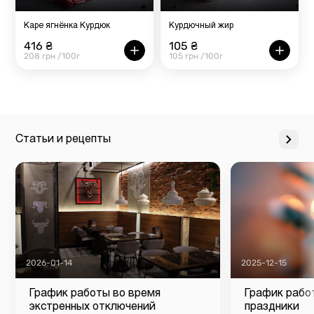
Каре ягнёнка Курдюк
Курдючный жир
416 ₴
105 ₴
208 грн /100г
105 грн /100г
Статьи и рецепты
2026-01-14
2025-12-15
График работы во время
График рабо
экстренных отключений
праздники