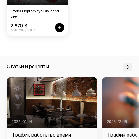
Стейк Портерхаус Dry-aged
beef
2 970 ₴
330 грн /100г
Статьи и рецепты
2026-01-14
2025-12-15
График работы во время
График рабо