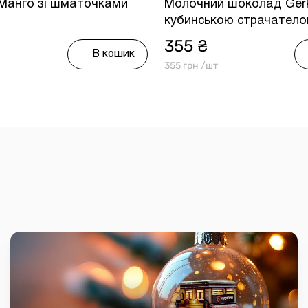
 Манго зі шматочками
Молочний шоколад Gerk
кубинською страчател
355 ₴
В кошик
355 грн /шт