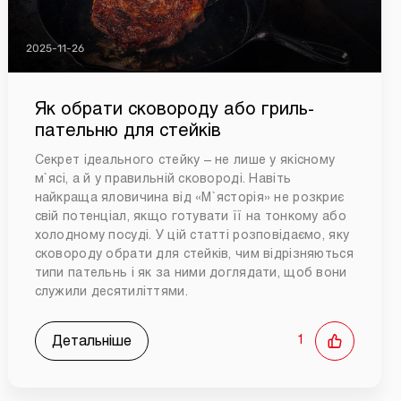
2025-11-26
Як обрати сковороду або гриль-
пательню для стейків
Секрет ідеального стейку – не лише у якісному
м`ясі, а й у правильній сковороді. Навіть
найкраща яловичина від «М`ясторія» не розкриє
свій потенціал, якщо готувати її на тонкому або
холодному посуді. У цій статті розповідаємо, яку
сковороду обрати для стейків, чим відрізняються
типи пательнь і як за ними доглядати, щоб вони
служили десятиліттями.
Детальніше
1