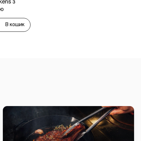
ens з
ою
В кошик