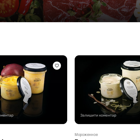
Стейки Клаб
Стейки Особуко
Стейки Шатобріан
Стейки із птиці
Стейки зі свинини
Стейки Спешл
Стейк бокси
оментар
Залишити коментар
Мороженное