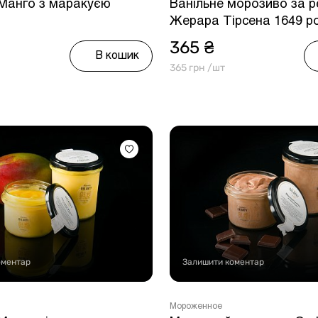
 Манго з маракуєю
Ванільне морозиво за 
Жерара Тірсена 1649 р
365 ₴
В кошик
365 грн /шт
оментар
Залишити коментар
Мороженное