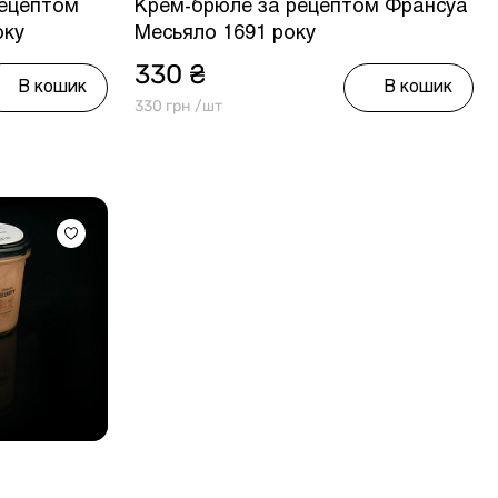
рецептом
Крем-брюле за рецептом Франсуа
оку
Месьяло 1691 року
330 ₴
В кошик
В кошик
330 грн /шт