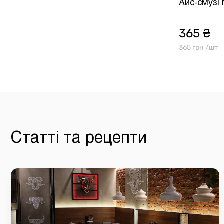
Айс-смузі
365 ₴
365 грн /шт
Статті та рецепти