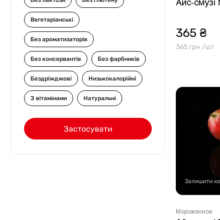
Без лактози
Без глютену
Інше
Айс-смузі
Вегетаріанські
365 ₴
Без ароматизаторів
365 грн /шт
Без консервантів
Без фарбників
Бездріжджові
Низькокалорійні
З вітамінами
Натуральні
Застосувати
Залишити к
Мороженное