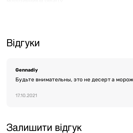
морозивників Gelarty.
Інше
Відгуки
Gennadiy
Будьте внимательны, это не десерт а моро
17.10.2021
Залишити відгук