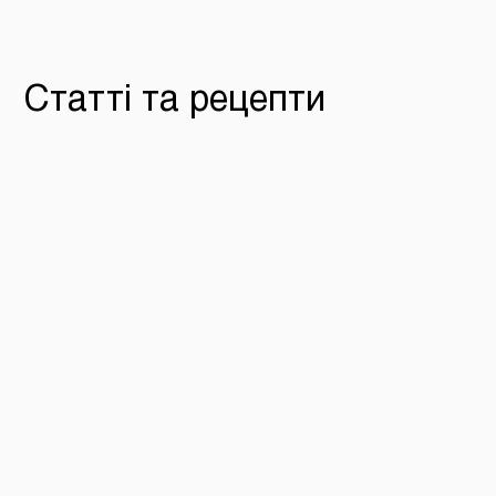
Статті та рецепти
Графік роботи під час екстрених відклю
Дорогі гості, у зв`язку з технічними причинами деякі
ласка, слідкуйте за оновленнями на нашому сайті.