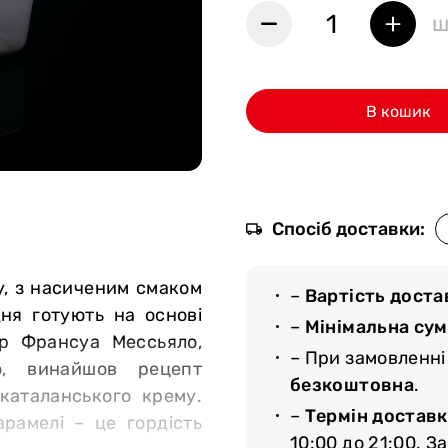
1
ш
Стейки Клаб
Стейки Особуко
Стейки Шатобріан
В кошик
Стейки із птиці
Стейки зі свинини
Стейки Спешл
Спосіб доставки:
Стейк бокси
y, з насиченим смаком
–
Вартість доста
дня готують на основі
–
Мінімальна су
р Франсуа Мессьяло,
– При замовленні
о, винайшов рецепт
безкоштовна
.
 каталанського крему.
–
Термін доставк
рамелі – це гордість
10:00 до 21:00. З