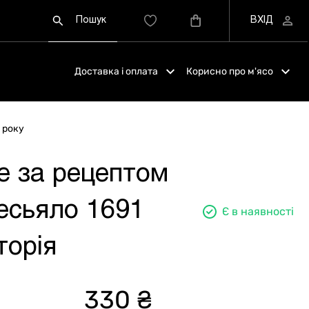
Доставка і оплата
Корисно про м'ясо
 року
е за рецептом
есьяло 1691
Є в наявності
торія
330 ₴