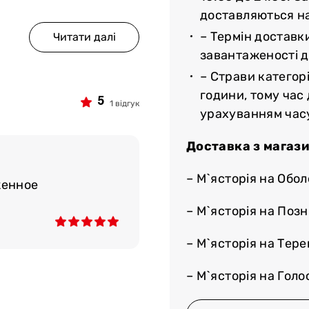
доставляються н
– Термін доставк
завантаженості до
– Страви категорі
години, тому час
5
1 відгук
урахуванням час
Доставка з магази
– М`ясторія на Обол
женное
– М`ясторія на Поз
– М`ясторія на Тер
– М`ясторія на Голос