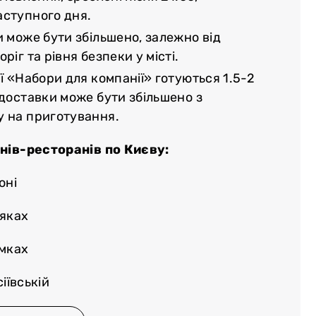
аступного дня.
и може бути збільшено, залежно від
ріг та рівня безпеки у місті.
ї «Набори для компанії» готуються 1.5-2
 доставки може бути збільшено з
у на приготування.
нів-ресторанів по Києву:
оні
няках
емках
іївській