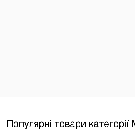
Ковбаски з в`яленими томатами, варено-копче
358
0.5
Популярні товари категорії 