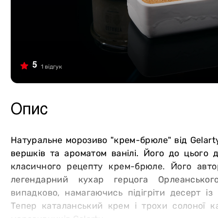
Сало
Власне виробництво
Птиця
М`ясна продукція
Курдючна баранина
Консервація
Кролятина
Сир
5
1 відгук
М`ясторики для дітей
Олія
Пельмені
Напої
Опис
Вареники
Хліб та випічка
Овочі та зелень
Морозиво Gelarty
Натуральне морозиво "крем-брюле" від Gelart
Фрукти
Солодощі
вершків та ароматом ванілі. Його до цього 
класичного рецепту крем-брюле. Його авто
Молочна продукція
Соуси
легендарний кухар герцога Орлеанськог
Яйця
Спеції
випадково, намагаючись підігріти десерт із
Вугілля та аксесуари для гриля
Тепер каталанський крем і трохи солоної ка