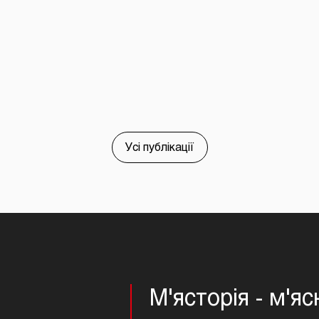
Усі публікації
М'ясторія - м'я