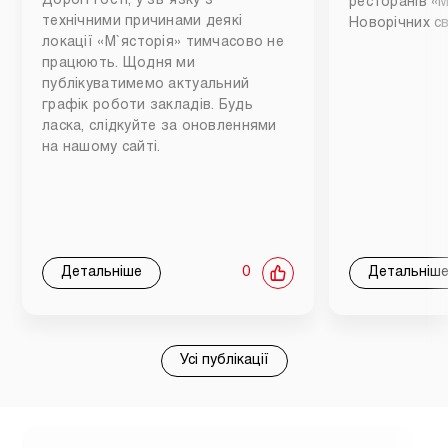
Дорогі гості, у зв`язку з
ресторанів «М
технічними причинами деякі
Новорічних св
локації «М`ясторія» тимчасово не
працюють. Щодня ми
публікуватимемо актуальний
графік роботи закладів. Будь
ласка, слідкуйте за оновленнями
на нашому сайті.
Детальніше
0
Детальніш
Усі публікації