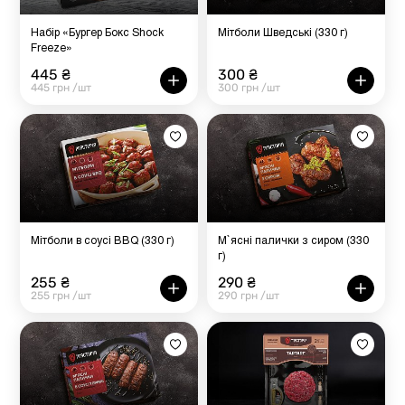
Набір «Бургер Бокс Shock
Мітболи Шведські (330 г)
Freeze»
445 ₴
300 ₴
445 грн /шт
300 грн /шт
Мітболи в соусі BBQ (330 г)
М`ясні палички з сиром (330
г)
255 ₴
290 ₴
255 грн /шт
290 грн /шт