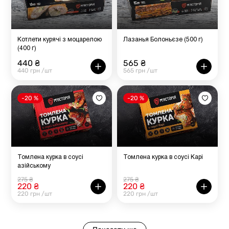
Котлети курячі з моцарелою
Лазанья Болоньєзе (500 г)
(400 г)
440 ₴
565 ₴
440 грн /шт
565 грн /шт
-20 %
-20 %
Томлена курка в соусі
Томлена курка в соусі Карі
азійському
275 ₴
275 ₴
220 ₴
220 ₴
220 грн /шт
220 грн /шт