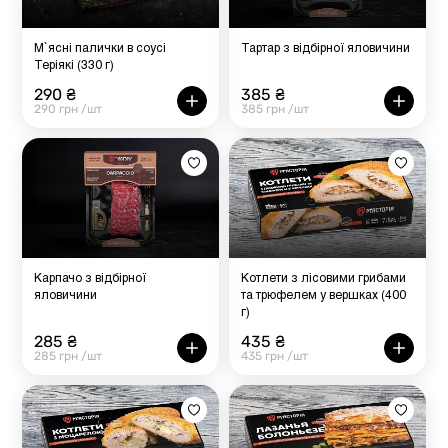
М`ясні палички в соусі
Тартар з відбірної яловичини
Теріякі (330 г)
290 ₴
385 ₴
290 грн /шт
385 грн /шт
Карпачо з відбірної
Котлети з лісовими грибами
яловичини
та трюфелем у вершках (400
г)
285 ₴
435 ₴
285 грн /шт
435 грн /шт