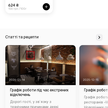
624 ₴
156 грн /100г
Статті та рецепти
2026-01-14
2025-12-15
Графік роботи під час екстрених
Графік робот
відключень
Графік роботи
Дорогі гості, у зв`язку з
ресторанів «М
технічними причинами деякі
Новорічних св