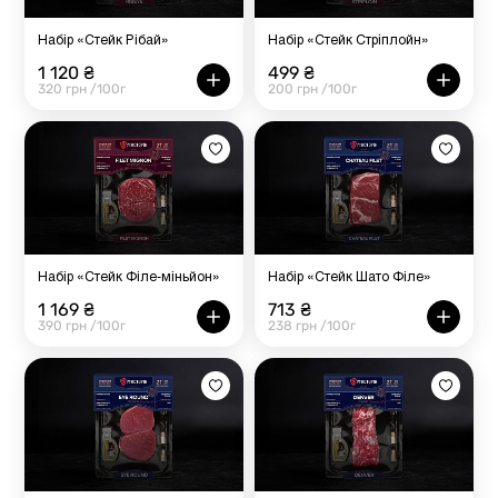
Набір «Стейк Рібай»
Набір «Стейк Стріплойн»
1 120 ₴
499 ₴
320 грн /100г
200 грн /100г
Набір «Стейк Філе-міньйон»
Набір «Стейк Шато Філе»
1 169 ₴
713 ₴
390 грн /100г
238 грн /100г