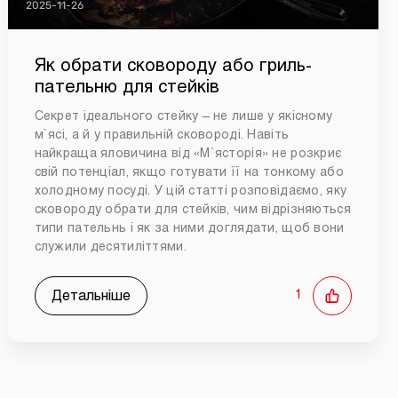
2025-11-26
Як обрати сковороду або гриль-
пательню для стейків
Секрет ідеального стейку – не лише у якісному
м`ясі, а й у правильній сковороді. Навіть
найкраща яловичина від «М`ясторія» не розкриє
свій потенціал, якщо готувати її на тонкому або
холодному посуді. У цій статті розповідаємо, яку
сковороду обрати для стейків, чим відрізняються
типи пательнь і як за ними доглядати, щоб вони
служили десятиліттями.
Детальніше
1