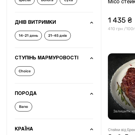
special
Волога
Суха
Інше
Місо стейк
1 435 ₴
ДНІВ ВИТРИМКИ
410 грн /100г
14-21 день
21-45 днів
СТУПІНЬ МАРМУРОВОСТІ
Choice
ПОРОДА
Вагю
Залишити к
КРАЇНА
Стейки від Бр