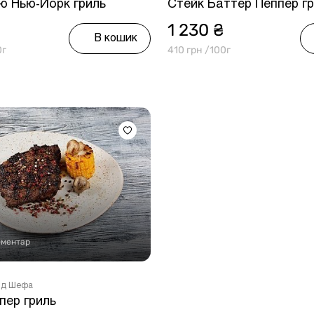
ю Нью-Йорк гриль
Стейк Баттер Пеппер г
1 230 ₴
В кошик
0г
410 грн /100г
оментар
енд Шефа
пер гриль