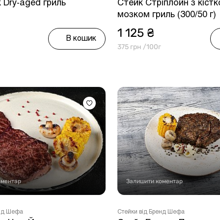
 Dry-aged гриль
Стейк Стріплойн з кіст
мозком гриль (300/50 г)
1 125 ₴
В кошик
375 грн /100г
оментар
Залишити коментар
енд Шефа
Стейки від Бренд Шефа