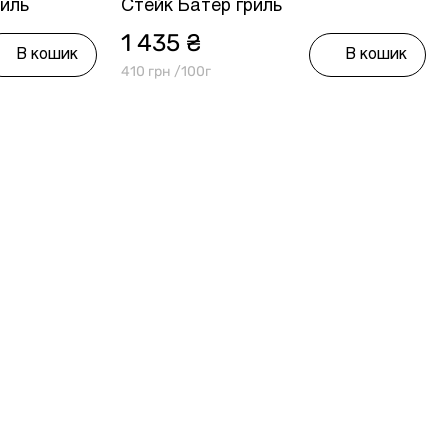
риль
Стейк Батер гриль
1 435 ₴
В кошик
В кошик
410 грн /100г