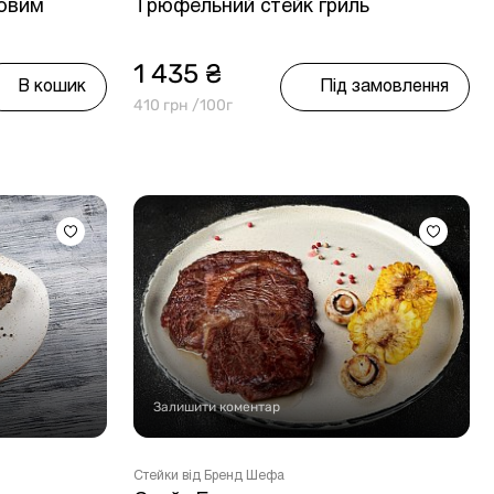
ковим
Трюфельний стейк гриль
1 435 ₴
В кошик
Під замовлення
410 грн /100г
Залишити коментар
Стейки від Бренд Шефа