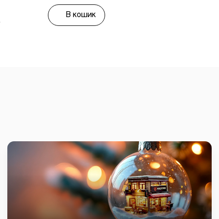
В кошик
г