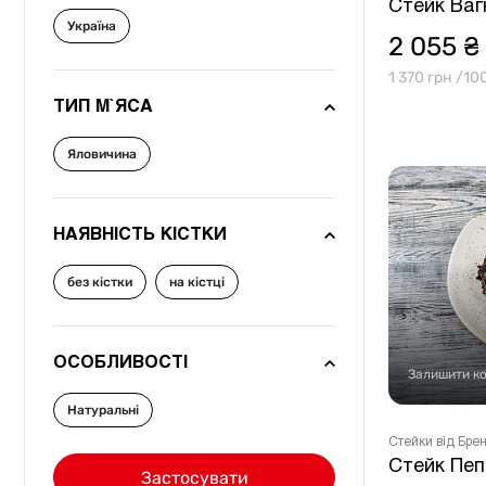
Стейк Ваг
Україна
2 055 ₴
1 370 грн /10
ТИП М`ЯСА
Яловичина
НАЯВНІСТЬ КІСТКИ
без кістки
на кістці
ОСОБЛИВОСТІ
Залишити к
Натуральні
Стейки від Бр
Стейк Пеп
Застосувати