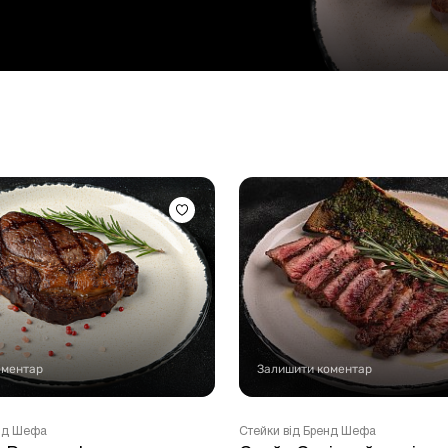
Стейки Клаб
Стейки Особуко
Стейки Шатобріан
Стейки із птиці
Стейки зі свинини
Стейки Спешл
Стейк бокси
оментар
Залишити коментар
енд Шефа
Стейки від Бренд Шефа