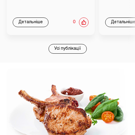
Детальніше
0
Детальніш
Усі публікації