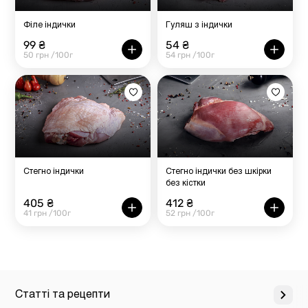
Філе індички
Гуляш з індички
99 ₴
54 ₴
50 грн /100г
54 грн /100г
Стегно індички
Стегно індички без шкірки
без кістки
405 ₴
412 ₴
41 грн /100г
52 грн /100г
Статті та рецепти