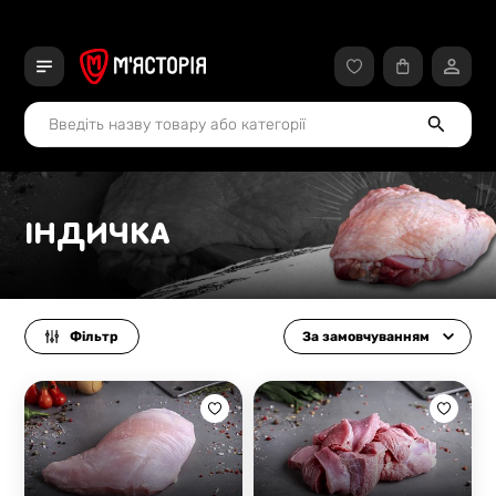
ІНДИЧКА
Фільтр
За замовчуванням