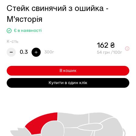
Стейк свинячий з ошийка -
М'ясторія
Є в наявності
К-сть
162 ₴
0.3
300г
54 грн /100г
В кошик
Купити в один клік