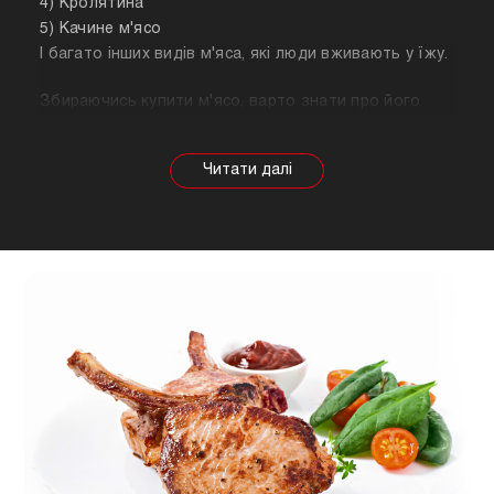
4) Кролятина
5) Качине м'ясо
І багато інших видів м'яса, які люди вживають у їжу.
Збираючись купити м'ясо, варто знати про його
корисні властивості. Важливо розуміти, що в
залежності від тварини властивості продукту
будуть змінюватися, так само як рекомендації
щодо приготування. Наприклад, свинина найкраще
підходить для шашлику, а м'ясо перепілки відмінно
підійде для людей, які сидять на дієті.