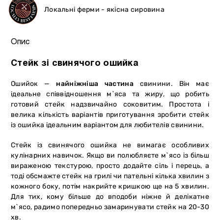
Локальні ферми - якісна сировина
Опис
Стейк зі свинячого ошийка
Ошийок —
найніжніша частина
свинини. Він має
ідеальне співвідношення м`яса та жиру, що робить
готовий стейк надзвичайно соковитим. Простота і
велика кількість варіантів приготування зробити стейк
із ошийка ідеальним варіантом для любителів свинини.
Стейк із свинячого ошийка не вимагає особливих
кулінарних навичок. Якщо ви полюбляєте м`ясо із більш
вираженою текстурою, просто додайте сіль і перець, а
тоді обсмажте стейк на грилі чи пательні кілька хвилин з
кожного боку, потім накрийте кришкою ще на 5 хвилин.
Для тих, кому більше до вподоби ніжне й делікатне
м`ясо, радимо попередньо замаринувати стейк на 20-30
хв.