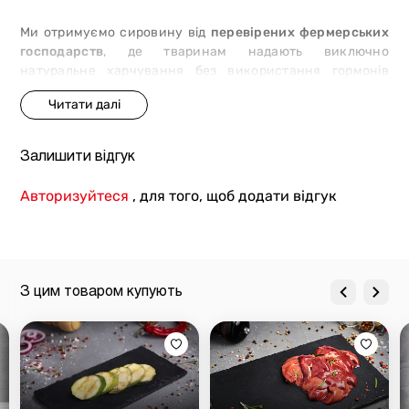
Ми отримуємо сировину від
перевірених фермерських
господарств
, де тваринам надають виключно
натуральне харчування без використання гормонів
росту та антибіотиків. Крім того, кожен товар проходить
ретельний контроль на відповідність найвищим
стандартам якості.
Залишити відгук
3 причини замовити м`ясо в мережі
магазинів-ресторанів «М`ясторія»:
Авторизуйтеся
, для того, щоб додати відгук
преміальний товар.
Ми отримуємо сировину від
сертифікованих постачальників. Тварини отримують
рослинний раціон і ретельний догляд, що
забезпечують високі смакові характеристики м`яса;
З цим товаром купують
безпека і якість.
Під час відгодівлі не
використовуються гормони росту, ГМО або
антибіотики. Сировина проходить декілька етапів
перевірки на відповідність найвищим стандартам
якості;
доставка товару Києвом та Україною.
Замовляйте