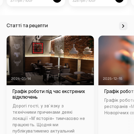
371 грн /100г
326 грн /100г
Статті та рецепти
2026-01-14
2025-12-15
Графік роботи під час екстрених
Графік робот
відключень
Графік роботи
Дорогі гості, у зв`язку з
ресторанів «М
технічними причинами деякі
Новорічних св
локації «М`ясторія» тимчасово не
працюють. Щодня ми
публікуватимемо актуальний