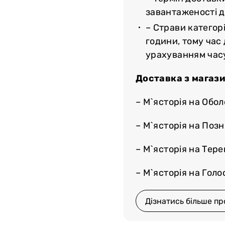
тайте до найближчого
завантаженості до
– Страви категорі
години, тому час
урахуванням час
Доставка з магази
– М`ясторія на Обол
– М`ясторія на Поз
– М`ясторія на Тер
– М`ясторія на Голос
Дізнатись більше пр