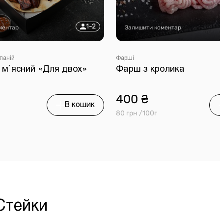
1-2
ментар
Залишити коментар
паній
Фарші
 м`ясний «Для двох»
Фарш з кролика
400 ₴
В кошик
80 грн /100г
 Стейки