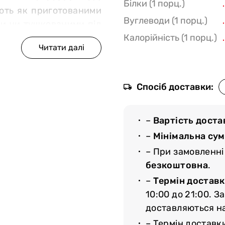
Білки (1 порц.)
ують як приготованими
Вуглеводи (1 порц.)
ами чи тушкованими під
Калорійність (1 порц.)
газинів-ресторанів
Спосіб доставки:
у від сертифікованих
ий раціон і ретельний
актеристики м`яса;
–
Вартість доста
ористовуються гормони
–
Мінімальна су
одить декілька етапів
– При замовленні
ртам якості;
безкоштовна
.
ляйте товар на сайті,
–
Термін доставк
й для вас час.
10:00 до 21:00. З
доставляються н
 Замовляйте доставку
– Термін доставк