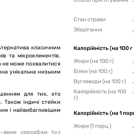
Спосіб приготування
Стан страви
Зберігання
тернатива класичним
Калорійність (на 100 г
ів та мікроелементів.
Жири (на 100 г)
а не може похвалитися
Білки (на 100 г)
вона унікальна низьким
Вуглеводи (на 100 г)
Калорійність (на 100
шенням для тих, хто
г)
. Також індичі стейки
им і найвибагливішим
Калорійність (на 1 пор
Жири (1 порц.)
ь-яким способом
без