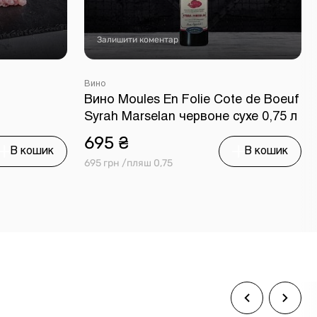
Залишити коментар
Вино
Вино Moules En Folie Cote de Boeuf
Syrah Marselan червоне сухе 0,75 л
695 ₴
В кошик
В кошик
695 грн /пляш 0,75