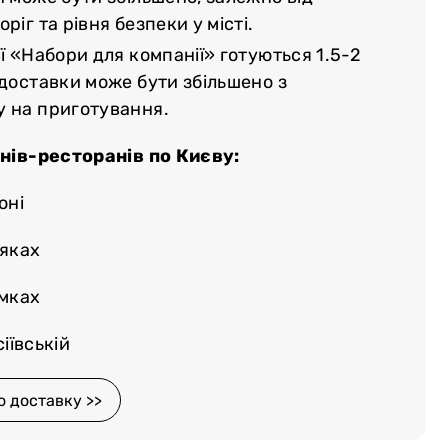
ріг та рівня безпеки у місті.
ї «Набори для компанії» готуються 1.5-2
 доставки може бути збільшено з
у на приготування.
нів-ресторанів по Києву:
оні
няках
емках
іївській
о доставку >>