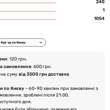
240
1
1054
вки
: 120 грн.
ма замовлення
: 600 грн.
 на суму
від 3500 грн доставка
и по Києву
– 60-90 хвилин при замовленні з
амовлення, зроблені після 21:00,
аступного дня.
и може бути збільшено, залежно від