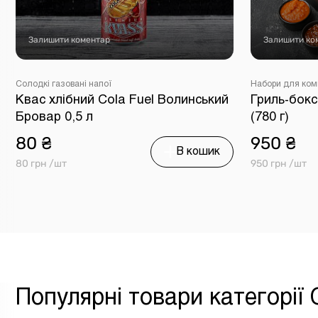
Залишити коментар
Залишити ко
Солодкі газовані напої
Набори для ком
Квас хлібний Cola Fuel Волинський
Гриль-бокс
Бровар 0,5 л
(780 г)
80 ₴
950 ₴
В кошик
80 грн /шт
950 грн /шт
Популярні товари категорії