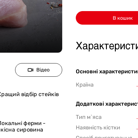
Стейки Клаб
В кошик
Стейки Особуко
Стейки Шатобріан
Стейки із птиці
Характерист
Стейки зі свинини
Стейки Спешл
Відео
Основні характеристи
Стейк бокси
Країна
Кращий відбір стейків
Додаткові характерис
Тип м`яса
Локальні ферми -
Наявність кістки
якісна сировина