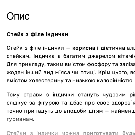
Інше
Опис
Стейк з філе індички
Стейк з філе індички —
корисна і дієтична
аль
стейкам. Індичка є багатим джерелом вітамін
Для прикладу, таким вмістом фосфору та заліз
жоден інший вид м`яса чи птиці. Крім цього, 
вмістом холестерину та низькою калорійністю.
Тому страви з індички стануть чудовим рі
слідкує за фігурою та дбає про своє здоров`я
точно припадуть до вподоби дітям — найменш
гурманам.
Стейки з індички можна
приготувати буд