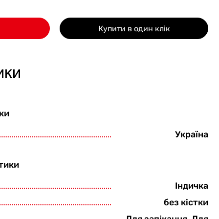
Купити в один клік
ики
ки
Україна
тики
Індичка
без кістки