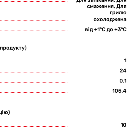
Для запікання, Для
смаження, Для
грилю
охолоджена
від +1°С до +3°С
 продукту)
1
24
0.1
105.4
цію)
10