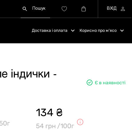
Доставка і оплата
Корисно про м'ясо
е індички -
Є в наявності
134 ₴
50г
54 грн /100г