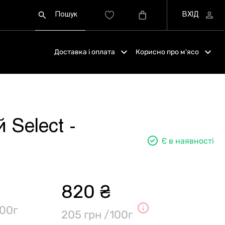
Доставка і оплата
Корисно про м'ясо
 Select -
Є в наявності
820 ₴
00г
205 грн /100г