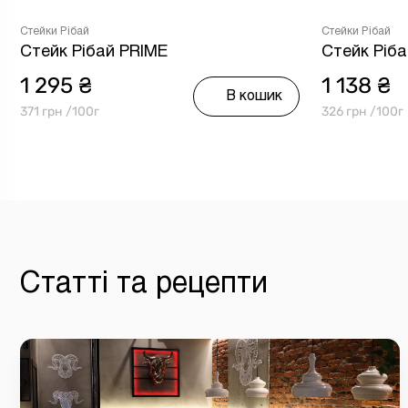
Стейки Рібай
Стейки Рібай
Стейк Рібай PRIME
Стейк Ріб
1 295 ₴
1 138 ₴
В кошик
371 грн /100г
326 грн /100г
Статті та рецепти