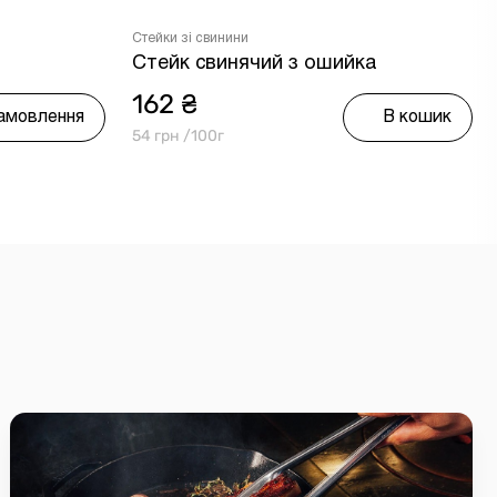
Стейки зі свинини
Стейк свинячий з ошийка
162 ₴
замовлення
В кошик
54 грн /100г