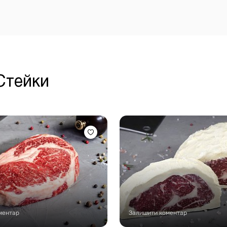
 Стейки
ментар
Залишити коментар