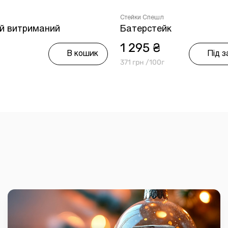
Стейки Спешл
ай витриманий
Батерстейк
1 295 ₴
В кошик
Під 
371 грн /100г