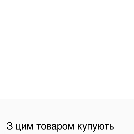
Вага продукції вказана в сирому вигляді.
товару по Києву та містам України або заві
магазину-ресторану мережі «М`ясторія».
З цим товаром купують