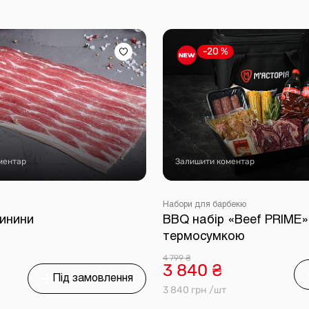
-20 %
ментар
Залишити коментар
Набори для барбекю
винини
BBQ набір «Beef PRIME»
термосумкою
4 799 ₴
3 840 ₴
Під замовлення
3 840 грн /шт