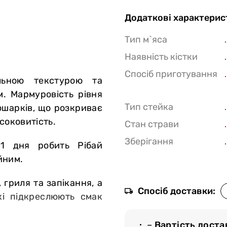
Додаткові характерис
Тип м`яса
Наявність кістки
Спосіб приготування
льною текстурою та
. Мармуровість рівня
Тип стейка
ошарків, що розкриває
соковитість.
Стан страви
Зберігання
21 дня робить Рібай
йним.
 гриля та запікання, а
Спосіб доставки:
і підкреслюють смак
–
Вартість доста