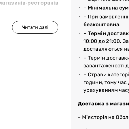
газинів-ресторанів
–
Мінімальна су
– При замовленні
у від сертифікованих
безкоштовна
.
ий раціон і ретельний
–
Термін доставк
актеристики м`яса;
10:00 до 21:00. З
користовуються гормони
доставляються н
одить декілька етапів
– Термін доставк
ртам якості;
завантаженості до
айдете м`яса такої ж
– Страви категорі
години, тому час
яйте товар на сайті, а
урахуванням час
для вас час;
Доставка з магази
у спеціальній захисній
дньо охолоджене м`ясо
– М`ясторія на Обол