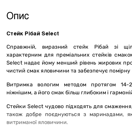
Інше
Опис
Стейк Рібай Select
Справжній, виразний стейк Рібай зі щі
характерним для преміальних стейків смаком
Select надає йому менший рівень жирових пр
чистий смак яловичини та забезпечує помірну 
Витримка вологим методом протягом 14-
ніжнішим, а його смак більш глибоким і гармоні
Стейки Select чудово підходять для смаження,
також добре поєднуються з маринадами, як
витриманої яловичини.