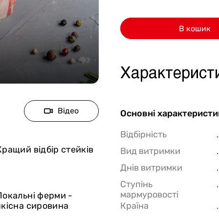
Стейки Клаб
В кошик
Стейки Особуко
Стейки Шатобріан
Стейки із птиці
Характерист
Стейки зі свинини
Стейки Спешл
Відео
Основні характеристи
Стейк бокси
Відбірність
Кращий відбір стейків
Вид витримки
Днів витримки
Ступінь
мармуровості
Локальні ферми -
якісна сировина
Країна