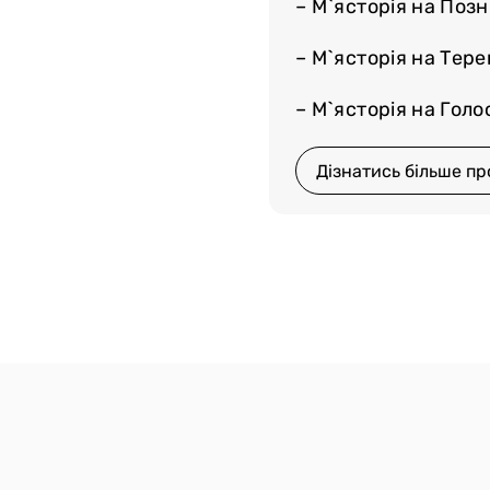
– М`ясторія на Поз
 Замовляйте доставку
тайте до найближчого
– М`ясторія на Тер
– М`ясторія на Голос
Дізнатись більше пр