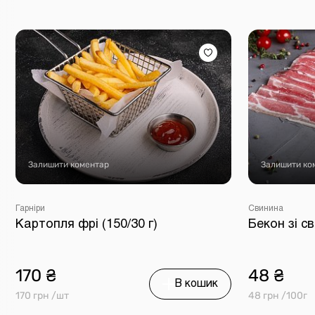
Залишити коментар
Залишити ко
Гарніри
Свинина
Картопля фрі (150/30 г)
Бекон зі с
170 ₴
48 ₴
В кошик
170 грн /шт
48 грн /100г