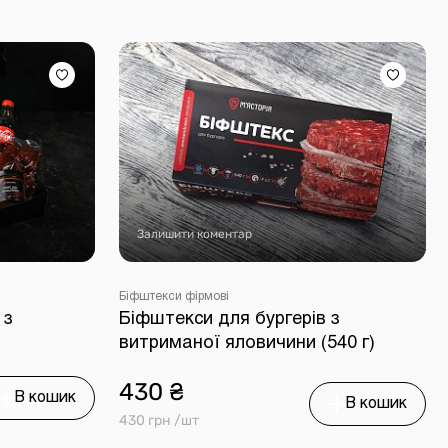
Залишити коментар
Біфштекси фірмові
 з
Біфштекси для бургерів з
витриманої яловичини (540 г)
430 ₴
В кошик
В кошик
430 грн /шт