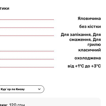
тики
Яловичина
без кістки
Для запікання, Для
смаження, Для
грилю
класичний
охолоджена
від +1°С до +3°С
вки
: 120 грн.