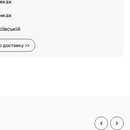
няках
емках
іївській
о доставку >>