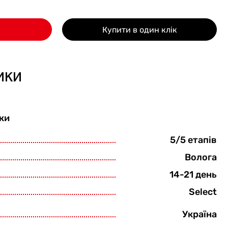
Купити в один клік
ики
ки
5/5 етапів
Волога
14-21 день
Select
Україна