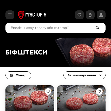
БІФШТЕКСИ
Фільтр
За замовчуванням