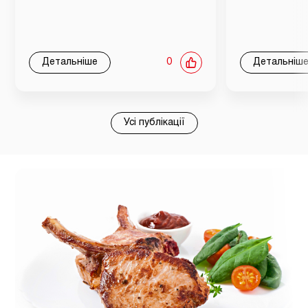
Детальніше
0
Детальніш
Усі публікації