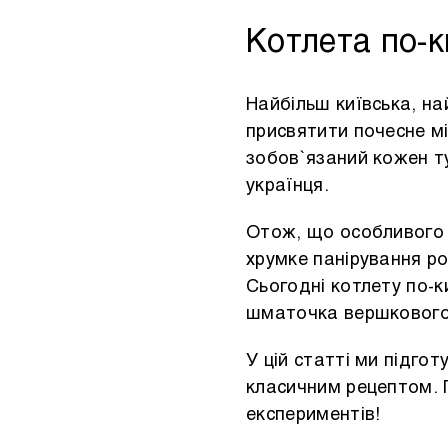
Інше
Котлета по-к
Найбільш київська, на
присвятити почесне м
зобов`язаний кожен ту
українця.
Отож, що особливого в
хрумке панірування р
Сьогодні котлету по-к
шматочка вершкового м
У цій статті ми підго
класичним рецептом. 
експериментів!