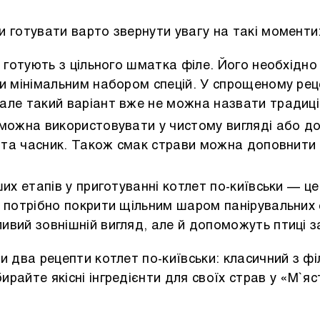
 готувати варто звернути увагу на такі моменти
 готують з цільного шматка філе. Його необхідно
ти мінімальним набором спецій. У спрощеному рец
але такий варіант вже не можна назвати традиці
можна використовувати у чистому вигляді або д
ї та часник. Також смак страви можна доповнити
ших етапів у приготуванні котлет по-київськи — ц
 потрібно покрити щільним шаром панірувальних 
ивий зовнішній вигляд, але й допоможуть птиці 
и два рецепти котлет по-київськи: класичний з ф
райте якісні інгредієнти для своїх страв у «М`яс