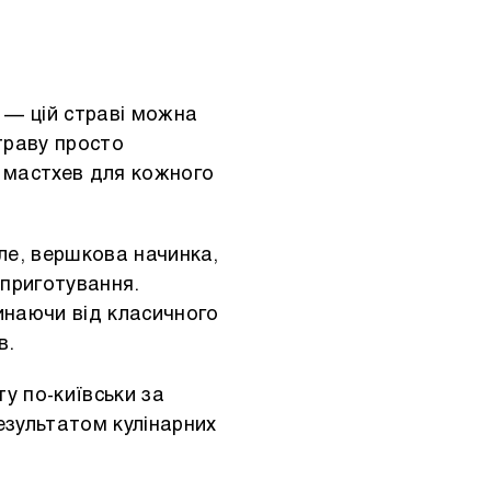
а — цій страві можна
траву просто
— мастхев для кожного
іле, вершкова начинка,
 приготування.
инаючи від класичного
ів.
ту по-київськи за
езультатом кулінарних