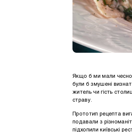
Якщо б ми мали чесно 
були б змушені визна
житель чи гість столи
страву.
Прототип рецепта виг
подавали з різномані
підхопили київські рес