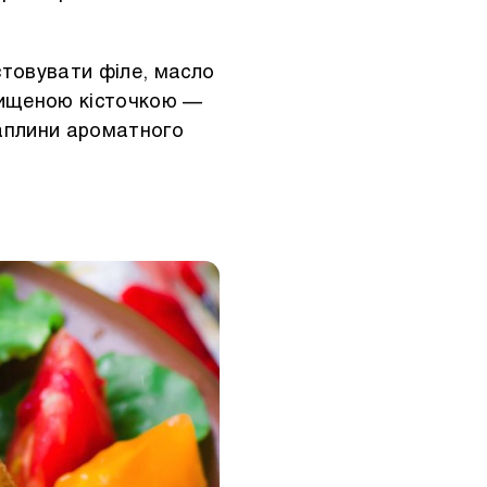
стовувати філе, масло
ачищеною кісточкою —
раплини ароматного