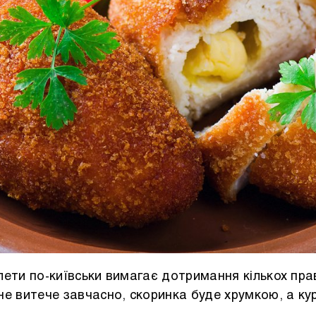
лети по-київськи вимагає дотримання кількох пра
не витече завчасно, скоринка буде хрумкою, а к