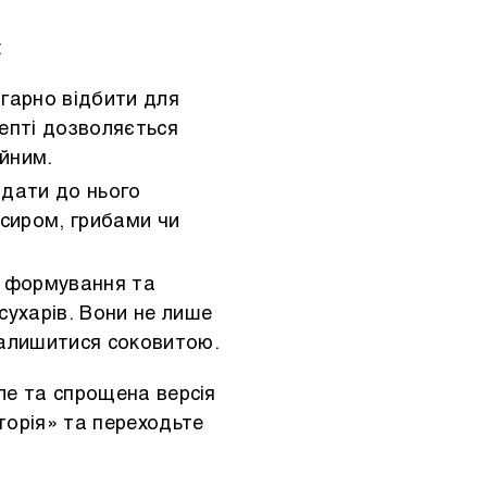
:
 гарно відбити для
епті дозволяється
йним.
одати до нього
 сиром, грибами чи
е формування та
сухарів. Вони не лише
залишитися соковитою.
іле та спрощена версія
торія» та переходьте