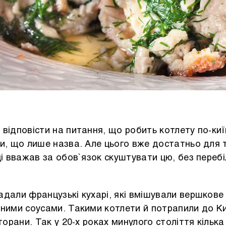
відповісти на питання, що робить котлету по-киї
ти, що лише назва. Але цього вже достатньо для 
ці вважав за обов`язок скуштувати цю, без переб
адали французькі кухарі, які вмішували вершков
тними соусами. Такими котлети й потрапили до Ки
торани. Так у 20-х роках минулого століття кілька