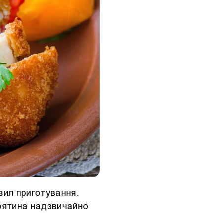
вил приготування.
урятина надзвичайно