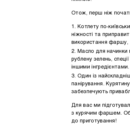
Отож, перш ніж почати
Котлету по-київськи
ніжності та приправи
використання фаршу, 
Масло для начинки 
рублену зелень, спеці
іншими інгредієнтами.
Один із найскладні
панірування. Курятину
забезпечують привабл
Для вас ми підготувал
з курячим фаршем. Оби
до приготування!