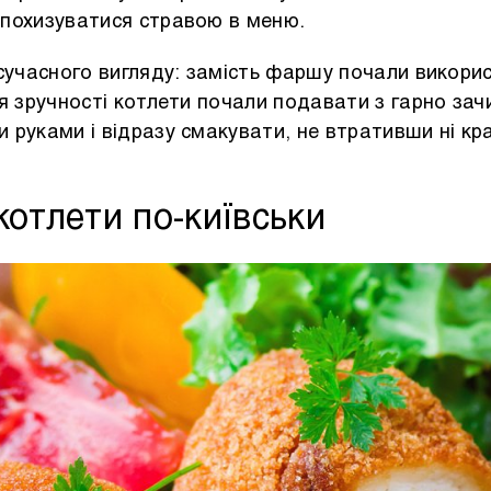
похизуватися стравою в меню.
 сучасного вигляду: замість фаршу почали викори
ля зручності котлети почали подавати з гарно з
 руками і відразу смакувати, не втративши ні к
котлети по-київськи