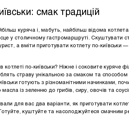
иївськи: смак традицій
йбільш куряча і, мабуть, найбільш відома котлет
ісце у столичному гастромаршруті. Скуштувати с
рист, а вміти приготувати котлету по-київськи 
 котлеті по-київськи? Ніжне і соковите куряче ф
облять страву унікальною за смаком та способом
иївськи готують з різноманітними начинками, поч
асла із зеленню до грибів, сиру, овочів та соус
тували для вас два варіанти, як приготувати котле
Готуйте, куштуйте та насолоджуйтеся смачним р