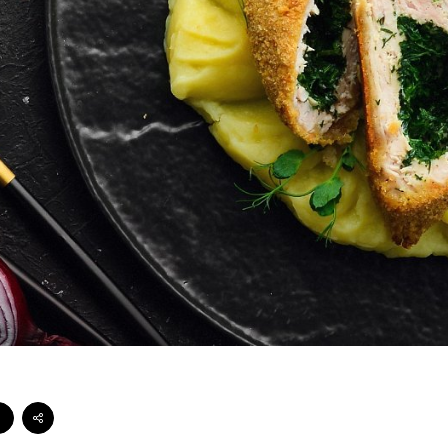
Стейки Клаб
Стейки Особуко
Стейки Шатобріан
Стейки із птиці
Стейки зі свинини
Стейки Спешл
Стейк бокси