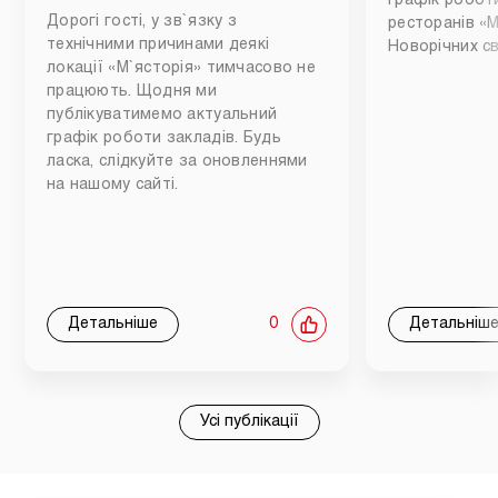
Графік роботи
Дорогі гості, у зв`язку з
ресторанів «М
технічними причинами деякі
Новорічних св
локації «М`ясторія» тимчасово не
працюють. Щодня ми
публікуватимемо актуальний
графік роботи закладів. Будь
ласка, слідкуйте за оновленнями
на нашому сайті.
Детальніше
0
Детальніш
Усі публікації