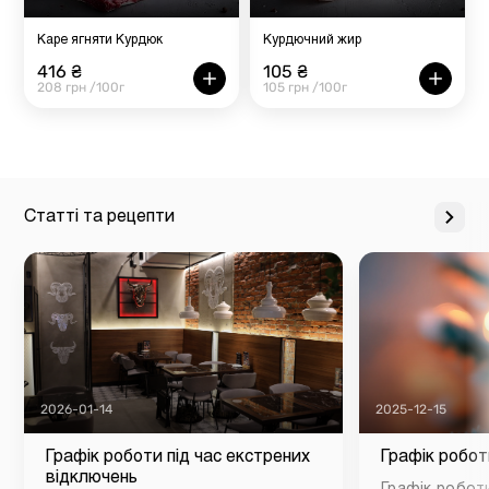
Каре ягняти Курдюк
Курдючний жир
416 ₴
105 ₴
208 грн /100г
105 грн /100г
Статті та рецепти
2026-01-14
2025-12-15
Графік роботи під час екстрених
Графік робот
відключень