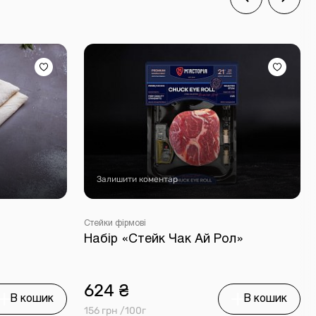
Залишити коментар
Стейки фірмові
Набір «Стейк Чак Ай Рол»
624 ₴
В кошик
В кошик
156 грн /100г