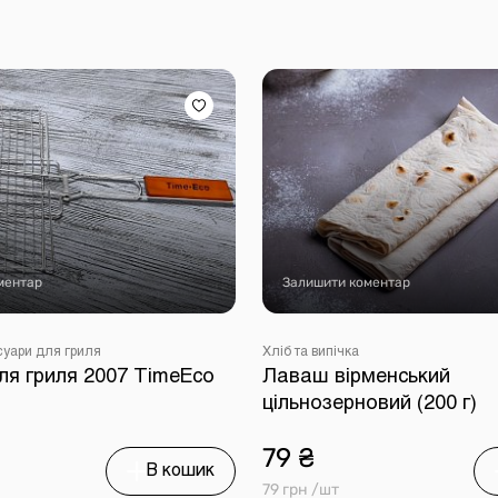
ментар
Залишити коментар
суари для гриля
Хліб та випічка
ля гриля 2007 TimeEco
Лаваш вірменський
цільнозерновий (200 г)
79 ₴
В кошик
79 грн /шт