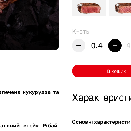
Стейки Клаб
Стейки Особуко
Стейки Шатобріан
К-сть
Стейки із птиці
0.4
4
Стейки зі свинини
Стейки Спешл
В кошик
Стейк бокси
апечена кукурудза та
Характерист
Основні характеристи
іальний стейк Рібай
.