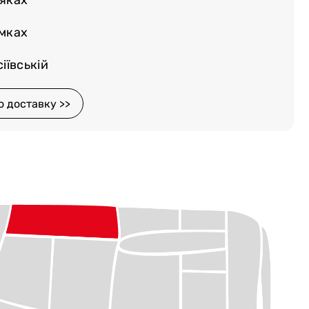
няках
емках
іївській
о доставку >>