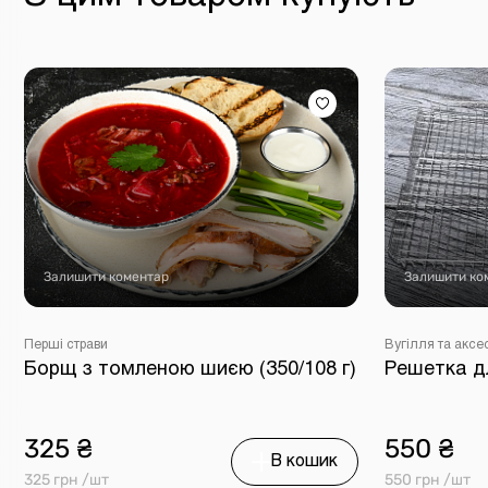
Залишити коментар
Залишити ко
Перші страви
Вугілля та аксе
Борщ з томленою шиєю (350/108 г)
Решетка д
325 ₴
550 ₴
В кошик
325 грн /шт
550 грн /шт