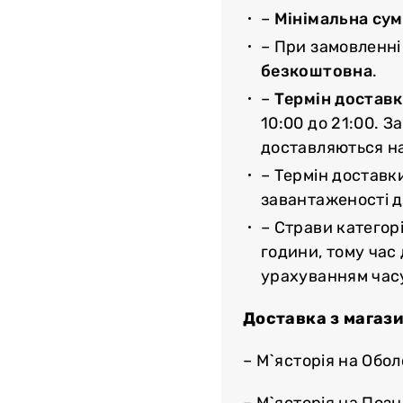
–
Мінімальна су
– При замовленні
безкоштовна
.
–
Термін доставк
10:00 до 21:00. З
доставляються н
– Термін доставк
завантаженості до
– Страви категорі
години, тому час
урахуванням час
Доставка з магази
– М`ясторія на Обол