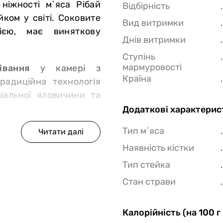
ніжності м`яса Рібай
Відбірність
ком у світі. Соковите
Вид витримки
ією, має виняткову
Днів витримки
Ступінь
мармуровості
івання
у камері з
Країна
радиційна технологія
іальної яловичини та
Додаткові характерис
Тип м`яса
 магазинів-ресторанів
Наявність кістки
Тип стейка
у від сертифікованих
Стан страви
ий раціон і ретельний
актеристики м`яса;
користовуються гормони
Калорійність (на 100 г