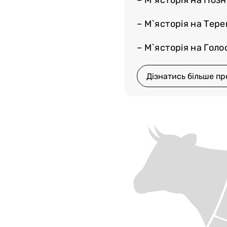
– М`ясторія на Поз
– М`ясторія на Тер
– М`ясторія на Голос
Дізнатись більше пр