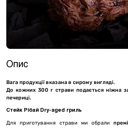
Сало
Власне виробництво
Птиця
М`ясна продукція
Курдючна баранина
Консервація
Кролятина
Сир
М`ясторики для дітей
Олія
Пельмені
Напої
Опис
Вареники
Хліб та випічка
Овочі та зелень
Морозиво Gelarty
Вага продукції вказана в сирому вигляді.
Фрукти
Солодощі
До кожних 300 г страви подається ніжна з
печериці.
Молочна продукція
Соуси
Яйця
Спеції
Стейк Рібай Dry-aged гриль
Вугілля та аксесуари для гриля
Для приготування страви ми обрали
прем