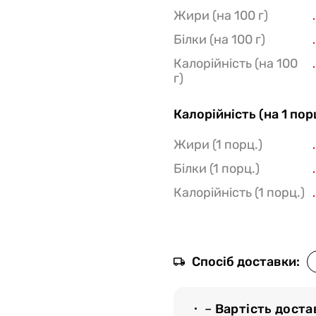
одить декілька етапів
Жири (на 100 г)
ртам якості;
Білки (на 100 г)
й вид просмажування і
саме для вас.
Калорійність (на 100
г)
М`ясторії» і обирайте
вили страву за вашою
Калорійність (на 1 пор
ть стейк з урахуванням
Жири (1 порц.)
 щоб він гарантовано
Білки (1 порц.)
Калорійність (1 порц.)
Спосіб доставки:
–
Вартість доста