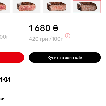
1 680 ₴
00г
420 грн /100г
Купити в один клік
ики
ки