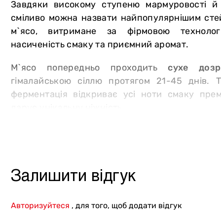
Завдяки високому ступеню мармуровості й 
Інше
сміливо можна назвати найпопулярнішим стей
м`ясо, витримане за фірмовою технолог
насиченість смаку та приємний аромат.
М`ясо попередньо проходить
сухе дозр
гімалайською сіллю протягом 21-45 днів. Т
ферментація відкриває усі ноти смаку прем
дарує унікальну ніжність.
3 причини замовити стейк на грилі в мережі
«М`ясторія»
:
преміальний товар. Ми отримуємо сировин
Залишити відгук
постачальників. Тварини отримують рослинн
догляд, що забезпечують високі смакові хар
Авторизуйтеся
, для того, щоб додати відгук
безпека і якість. Під час відгодівлі не ви