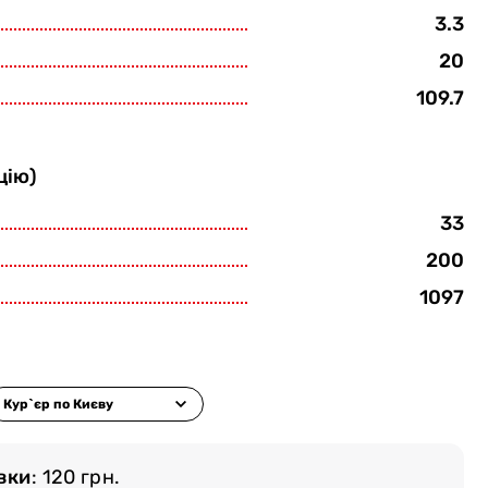
3.3
20
109.7
цію)
33
200
1097
вки
: 120 грн.