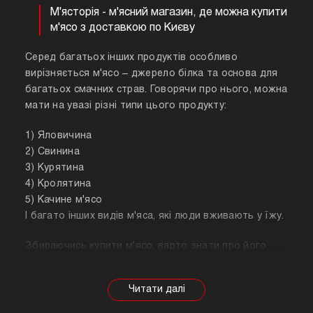
М'ясторія - м'ясний магазин, де можна купити
м'ясо з доставкою по Києву
Серед багатьох інших продуктів особливо
вирізняється м'ясо – джерело білка та основа для
багатьох смачних страв. Говорячи про нього, можна
мати на увазі різні типи цього продукту:
1) Яловичина
2) Свинина
3) Курятина
4) Кролятина
5) Качине м'ясо
І багато інших видів м'яса, які люди вживають у їжу.
Збираючись купити м'ясо, варто знати про його
корисні властивості. Важливо розуміти, що в
залежності від тварини властивості продукту
будуть змінюватися, так само як рекомендації
щодо приготування. Наприклад, свинина найкраще