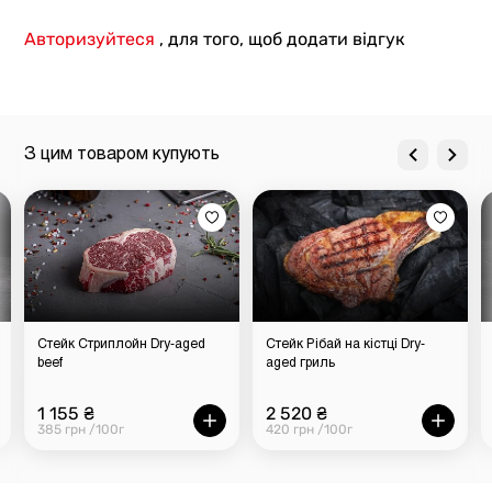
Авторизуйтеся
, для того, щоб додати відгук
З цим товаром купують
Стейк Стриплойн Dry-aged
Стейк Рібай на кістці Dry-
beef
aged гриль
1 155 ₴
2 520 ₴
385 грн /100г
420 грн /100г