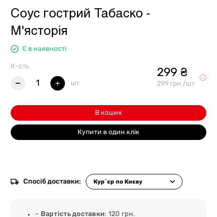
Соус гострий Табаско -
М'ясторія
Є в наявності
К-сть
299 ₴
1
шт
299 грн /шт
В кошик
Купити в один клік
Спосіб доставки:
–
Вартість доставки
: 120 грн.