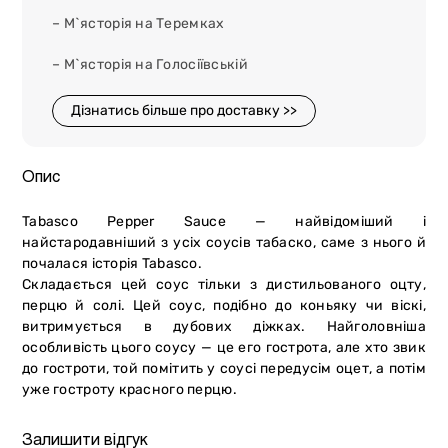
– М`ясторія на Теремках
– М`ясторія на Голосіївській
Дізнатись більше про доставку >>
Опис
Tabasco Pepper Sauce — найвідоміший і
найстародавніший з усіх соусів табаско, саме з нього й
почалася історія Tabasco.
Складається цей соус тільки з дистильованого оцту,
перцю й солі. Цей соус, подібно до коньяку чи віскі,
витримується в дубових діжках. Найголовніша
особливість цього соусу — це его гострота, але хто звик
до гостроти, той помітить у соусі передусім оцет, а потім
уже гостроту красного перцю.
Залишити відгук