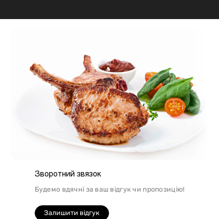
підходить для шашлику, а м'ясо перепілки відмінно
підійде для людей, які сидять на дієті.
Зворотний звязок
Будемо вдячні за ваш відгук чи пропозицію!
Залишити відгук