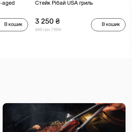
y-aged
Стейк Рібай USA гриль
3 250 ₴
В кошик
В кошик
650 грн /100г