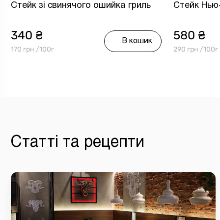
Стейк зі свинячого ошийка гриль
Стейк Нью
340 ₴
580 ₴
В кошик
170 грн /100г
290 грн /100г
Статті та рецепти