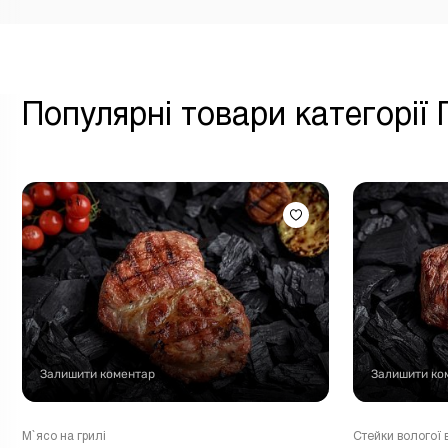
Популярні товари категорії
Залишити коментар
Залишити ко
М`ясо на грилі
Стейки вологої 