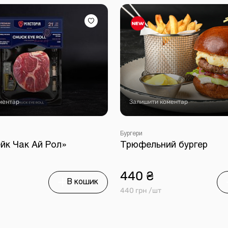
ментар
Залишити коментар
Бургери
йк Чак Ай Рол»
Трюфельний бургер
440 ₴
В кошик
440 грн /шт