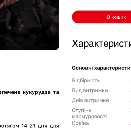
Стейки Клаб
В кошик
Стейки Особуко
Стейки Шатобріан
Стейки із птиці
Характерист
Стейки зі свинини
Стейки Спешл
Основні характеристи
Стейк бокси
Відбірність
Вид витримки
апечена кукурудза та
Днів витримки
Ступінь
мармуровості
Країна
отягом 14-21 дня для