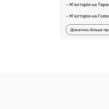
– М`ясторія на Тер
– М`ясторія на Голос
Дізнатись більше пр