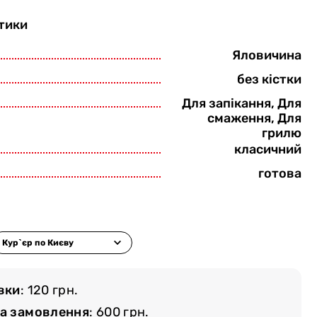
тики
Яловичина
без кістки
Для запікання, Для
смаження, Для
грилю
класичний
готова
вки
: 120 грн.
ма замовлення
: 600 грн.