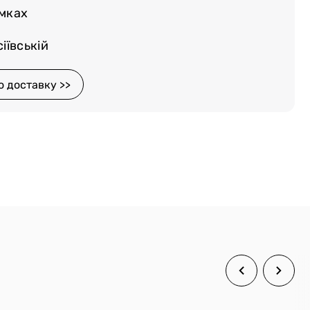
емках
іївській
о доставку >>