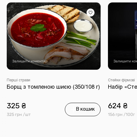
Залишити коментар
Залишити ко
Перші страви
Стейки фірмові
Борщ з томленою шиєю (350/108 г)
Набір «Сте
325 ₴
624 ₴
В кошик
325 грн /шт
156 грн /100г