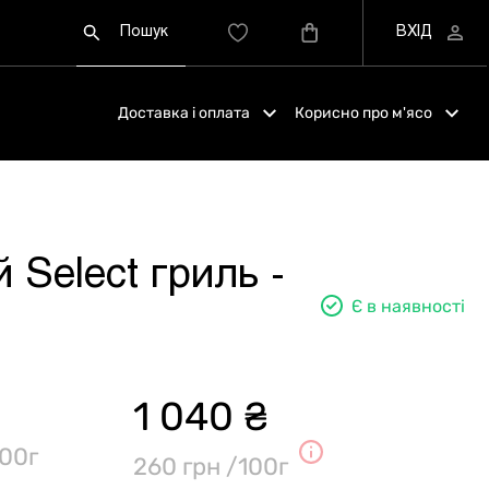
Доставка і оплата
Корисно про м'ясо
 Select гриль -
Є в наявності
1 040 ₴
00г
260 грн /100г