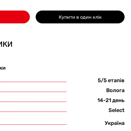
Купити в один клік
ики
ки
5/5 етапів
Волога
14-21 день
Select
Україна