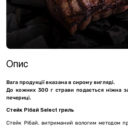
Сало
Власне виробництво
Птиця
М`ясна продукція
Курдючна баранина
Консервація
Кролятина
Сир
М`ясторики для дітей
Олія
Пельмені
Напої
Опис
Вареники
Хліб та випічка
Овочі та зелень
Морозиво Gelarty
Вага продукції вказана в сирому вигляді.
Фрукти
Солодощі
До кожних 300 г страви подається ніжна з
печериці.
Молочна продукція
Соуси
Яйця
Спеції
Стейк Рібай Select гриль
Вугілля та аксесуари для гриля
Стейк Рібай, витриманий вологим методом пр