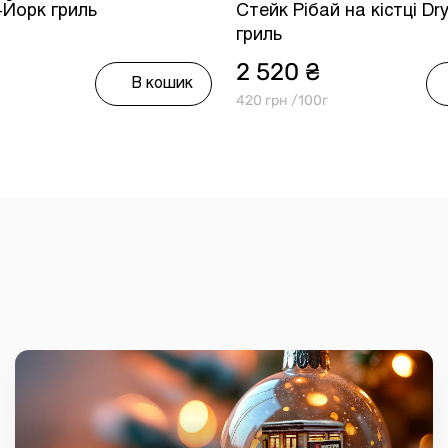
-Йорк гриль
Стейк Рібай на кістці Dr
гриль
2 520 ₴
В кошик
420 грн /100г