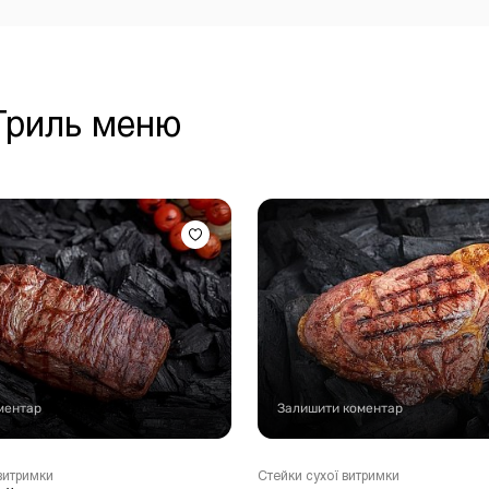
 Гриль меню
ментар
Залишити коментар
витримки
Стейки сухої витримки