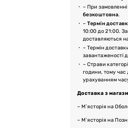
саме для вас.
– При замовленні
безкоштовна
.
`ясторії» і обирайте
–
Термін доставк
вили страву за вашою
10:00 до 21:00. З
ть стейк з урахуванням
доставляються н
 щоб він гарантовано
– Термін доставк
завантаженості до
– Страви категорі
години, тому час
урахуванням час
Доставка з магази
– М`ясторія на Обол
– М`ясторія на Поз