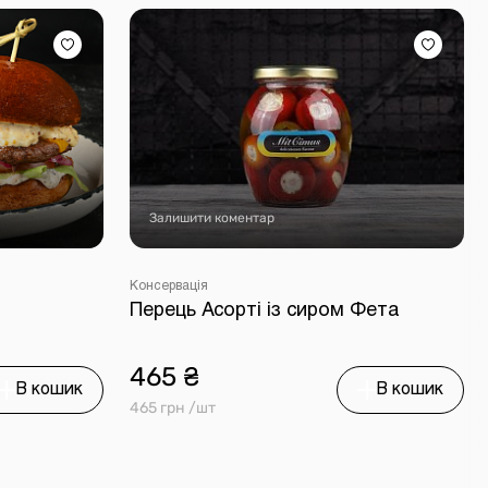
Залишити коментар
Консервація
Перець Асорті із сиром Фета
465 ₴
В кошик
В кошик
465 грн /шт