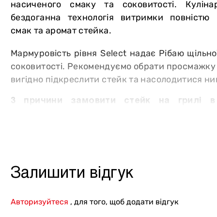
насиченого смаку та соковитості. Куліна
Інше
бездоганна технологія витримки повністю 
смак та аромат стейка.
Мармуровість рівня Select надає Рібаю щільно
соковитості. Рекомендуємо обрати просмажку 
вигідно підкреслити стейк та насолодитися ним 
3 причини замовити стейк на грилі в
ресторанів «М`ясторія»:
преміальний товар. Ми отримуємо сировин
постачальників. Тварини отримують рослинн
догляд, що забезпечують високі смакові хар
Залишити відгук
безпека і якість. Під час відгодівлі не ви
росту, ГМО або антибіотики. Сировина прох
перевірки на відповідність найвищим станда
Авторизуйтеся
, для того, щоб додати відгук
ідеальне просмажування. Оберіть улюблени