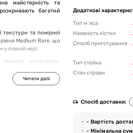
рна майстерність та
Додаткові характерис
розкривають багатий
Тип м`яса
ї текстури та помірної
Наявність кістки
рівня Medium Rare, що
Спосіб приготування
у повній мірі.
 мережі магазинів-
Тип стейка
Стан страви
у від сертифікованих
ий раціон і ретельний
актеристики м`яса;
Спосіб доставки:
користовуються гормони
одить декілька етапів
–
Вартість доста
ртам якості;
–
Мінімальна су
й вид просмажування і