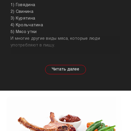
1) Говядина
2) Свинина
3) Курятина
4) Крольчатина
5) Мясо утки
И многие другие виды мяса, которые люди
употребляют в пищу.
Собираясь купить мясо, стоит знать о его
полезных свойствах. Важно понимать, что в
зависимости от животного свойства продукта
будут меняться, так же как и рекомендации по
приготовлению. Например, свинина лучше всего
подходит для шашлыка, а мясо перепела отлично
подойдет для людей, которые сидят на диете.