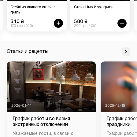
Стейк из свиного ошейка
Стейк Нью-Йорк гриль
гриль
340 ₴
580 ₴
170 грн /100г
290 грн /100г
Статьи и рецепты
2026-01-14
2025-12-15
График работы во время
График рабо
экстренных отключений
праздники
Уважаемые гости, в связи с
График работ