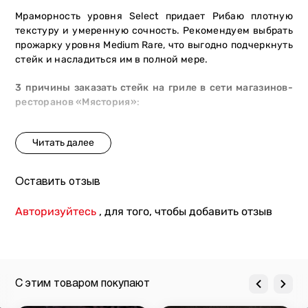
Мраморность уровня Select придает Рибаю плотную
текстуру и умеренную сочность. Рекомендуем выбрать
прожарку уровня Medium Rare, что выгодно подчеркнуть
стейк и насладиться им в полной мере.
3 причины заказать стейк на гриле в сети магазинов-
ресторанов «Мястория»
:
премиальный продукт. Мы получаем сырье от
сертифицированных поставщиков. Животные
получают растительный рацион и тщательный уход,
обеспечивающие высокие вкусовые характеристики
Оставить отзыв
мяса;
безопасность и качество. При откорме не
Авторизуйтесь
, для того, чтобы добавить отзыв
используются гормоны роста, ГМО или антибиотики.
Сырье проходит несколько этапов проверки на
соответствие высоким стандартам качества;
идеальная прожарка. Выберите любимый вид
прожарки и наши повара приготовят самый вкусный
С этим товаром покупают
стейк именно для вас.