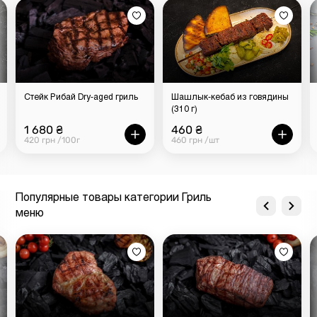
Заказывайте стейк Стриплойн гриль от «Мястории» и
выбирайте любимый вид прожарки, чтобы мы доставили
блюдо по вашему адресу в Киеве. Повара «Мястории»
приготовят стейк с учетом ваших пожеланий и бережно
упакуют его, чтобы он гарантированно попал на ваш
стол горячим и сочным.
Стейк Рибай Dry-aged гриль
Шашлык-кебаб из говядины
(310 г)
1 680 ₴
460 ₴
420 грн /100г
460 грн /шт
Популярные товары категории Гриль
меню