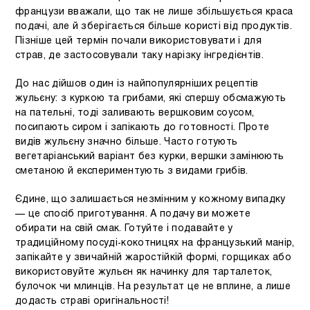
французи вважали, що так не лише збільшується краса
подачі, але й зберігається більше користі від продуктів.
Пізніше цей термін почали використовувати і для
страв, де застосовували таку нарізку інгредієнтів.
До нас дійшов один із найпопулярніших рецептів
жульєну: з куркою та грибами, які спершу обсмажують
на пательні, тоді заливають вершковим соусом,
посипають сиром і запікають до готовності. Проте
видів жульєну значно більше. Часто готують
вегетаріанський варіант без курки, вершки замінюють
сметаною й експериментують з видами грибів.
Єдине, що залишається незмінним у кожному випадку
— це спосіб приготування. А подачу ви можете
обирати на свій смак. Готуйте і подавайте у
традиційному посуді-кокотницях на французький манір,
запікайте у звичайній жаростійкій формі, горщиках або
використовуйте жульєн як начинку для тарталеток,
булочок чи млинців. На результат це не вплине, а лише
додасть страві оригінальності!