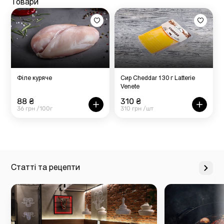
Товари
Філе куряче
Сир Cheddar 130 г Latterie
Venete
88 ₴
310 ₴
36 грн /100г
310 грн /шт
Статті та рецепти