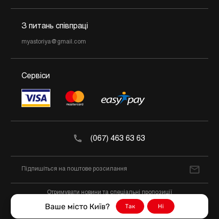
З питань співпраці
myastoriya@gmail.com
Сервіси
(067) 463 63 63
Отримувати новини та спеціальні пропозиції
Ваше місто Київ?
Так
Ні
@2026 М'ясторія Всі права захищено