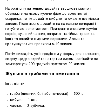
На розігріту пательню додайте вершкове масло і
обсмажте на ньому куряче філе до золотистої
скоринки, потім додайте цибулю та смажте ще кілька
хвилин. Після цього додайте на пательню печериці і
готуйте до золотистості. Приправте спеціями (суміш
перців, сушений часник, паприка, італійські трави та
інші) та залийте жирними вершками. Залиште
протушкуватися протягом 5-10 хвилин.
Потім викладіть усі інгредієнти у форму для запікання,
зверху щедро вкрийте натертим сиром і запікайте за
температури 200 градусів протягом 20 хвилин.
Жульєн з грибами та сметаною
Інгредієнти:
гриби (лисички, білі або печериці) — 500 г;
цибуля — 1 шт.;
часник — 2 зубчики;