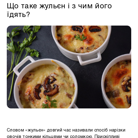
Що таке жульєн і з чим його
їдять?
Словом «жульєн» довгий час називали спосіб нарізки
овочів тонкими кільцями чи соломкою. Прискіпливі