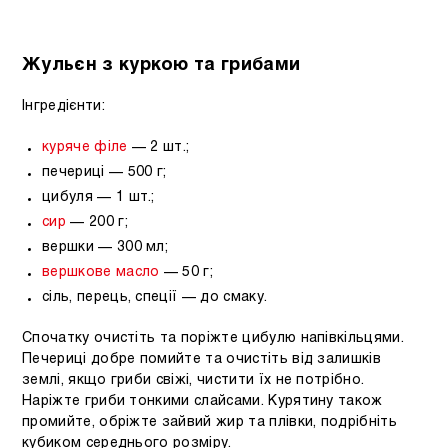
Жульєн з куркою та грибами
Інгредієнти:
куряче філе
— 2 шт.;
печериці — 500 г;
цибуля — 1 шт.;
сир
— 200 г;
вершки — 300 мл;
вершкове масло
— 50 г;
сіль, перець, спеції — до смаку.
Спочатку очистіть та поріжте цибулю напівкільцями.
Печериці добре помийте та очистіть від залишків
землі, якщо гриби свіжі, чистити їх не потрібно.
Наріжте гриби тонкими слайсами. Курятину також
промийте, обріжте зайвий жир та плівки, подрібніть
кубиком середнього розміру.