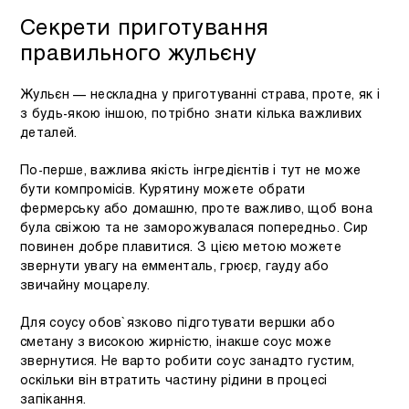
Секрети приготування
правильного жульєну
Жульєн — нескладна у приготуванні страва, проте, як і
з будь-якою іншою, потрібно знати кілька важливих
деталей.
По-перше, важлива якість інгредієнтів і тут не може
бути компромісів. Курятину можете обрати
фермерську або домашню, проте важливо, щоб вона
була свіжою та не заморожувалася попередньо. Сир
повинен добре плавитися. З цією метою можете
звернути увагу на емменталь, грюєр, гауду або
звичайну моцарелу.
Для соусу обов`язково підготувати вершки або
сметану з високою жирністю, інакше соус може
звернутися. Не варто робити соус занадто густим,
оскільки він втратить частину рідини в процесі
запікання.