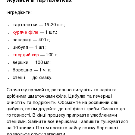
Жульєн в тарталетках
Інгредієнти:
тарталетки — 15-20 шт.;
куряче філе
— 1 шт.;
печериці — 400 г;
цибуля — 1 шт.;
твердий сир
— 100 г;
вершки — 100 мл;
борошно — 1 ч. л;
спеції — до смаку.
Спочатку промийте, ретельно висушіть та наріжте
дрібними шматочками філе. Цибулю та печериці
очистіть та подрібніть. Обсмажте на рослинній олії
цибулю, потім додайте до неї філе і гриби. Смажте до
готовності. В кінці процесу приправте улюбленими
спеціями. Залийте все вершками і залиште тушкуватися
на 10 хвилин. Потім насипте чайну ложку борошна і
дозвольте соусу загуснути.