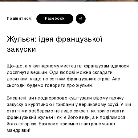
Поділитися:
Facebook
Жульєн: ідея французької
закуски
Що-що, а у кулінарному мистецтві французам вдалося
досягнути вершин. Оди любові можна складати
десяткам, якщо не сотням французьких страв. Але
сьогодні будемо говорити про жульєн.
Впевнені, ви неодноразово куштували відому гарячу
закуску з курятиною і грибами у вершковому соусі. У цій
статті ми розберемо не лише секрет, як приготувати
французький жульєн і які є його види, а й поділимося
його історією. Бажаємо приємної гастрономічної
мандрівки!