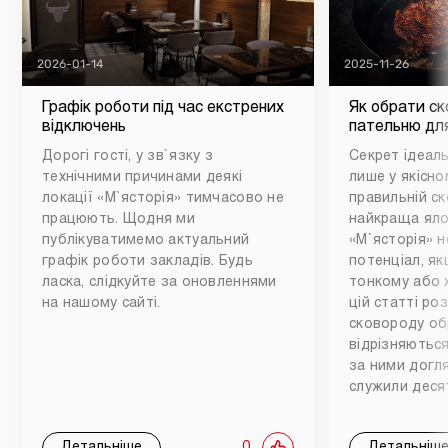
2026-01-14
2025-11-26
Графік роботи під час екстрених
Як обрати ск
відключень
пательню для
Дорогі гості, у зв`язку з
Секрет ідеаль
технічними причинами деякі
лише у якісном
локації «М`ясторія» тимчасово не
правильній ск
працюють. Щодня ми
найкраща яло
публікуватимемо актуальний
«М`ясторія» н
графік роботи закладів. Будь
потенціал, як
ласка, слідкуйте за оновленнями
тонкому або 
на нашому сайті.
цій статті ро
сковороду обр
відрізняються
за ними догл
служили деся
Детальніше
0
Детальніш