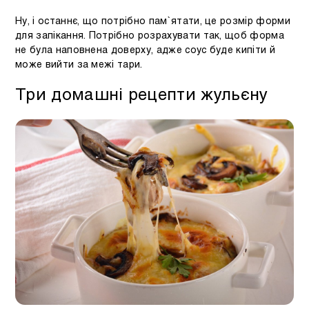
Ну, і останнє, що потрібно пам`ятати, це розмір форми
для запікання. Потрібно розрахувати так, щоб форма
не була наповнена доверху, адже соус буде кипіти й
може вийти за межі тари.
Три домашні рецепти жульєну