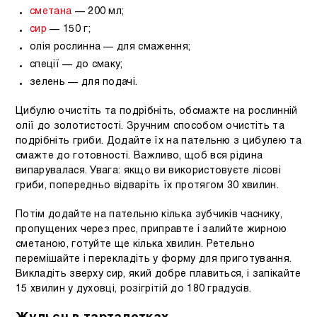
сметана
— 200 мл;
сир
— 150 г;
олія рослинна — для смаження;
спеції — до смаку;
зелень — для подачі.
Цибулю очистіть та подрібніть, обсмажте на рослинній
олії до золотистості. Зручним способом очистіть та
подрібніть гриби. Додайте їх на пательню з цибулею та
смажте до готовності. Важливо, щоб вся рідина
випарувалася. Увага: якщо ви використовуєте лісові
гриби, попередньо відваріть їх протягом 30 хвилин.
Потім додайте на пательню кілька зубчиків часнику,
пропущених через прес, приправте і залийте жирною
сметаною, готуйте ще кілька хвилин. Ретельно
перемішайте і перекладіть у форму для приготування.
Викладіть зверху сир, який добре плавиться, і запікайте
15 хвилин у духовці, розігрітій до 180 градусів.