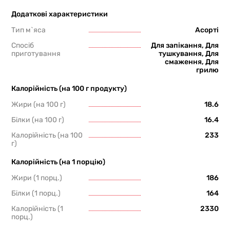
Додаткові характеристики
Тип м`яса
Асорті
Спосіб
Для запікання, Для
приготування
тушкування, Для
смаження, Для
грилю
Калорійність (на 100 г продукту)
Жири (на 100 г)
18.6
Білки (на 100 г)
16.4
Калорійність (на 100
233
г)
Калорійність (на 1 порцію)
Жири (1 порц.)
186
Білки (1 порц.)
164
Калорійність (1
2330
порц.)