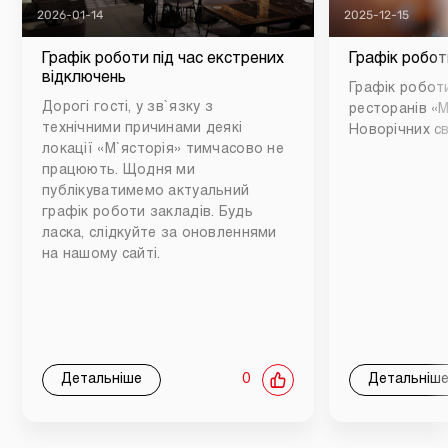
2026-01-14
2025-12-15
Графік роботи під час екстрених
Графік робот
відключень
Графік роботи
Дорогі гості, у зв`язку з
ресторанів «М
технічними причинами деякі
Новорічних св
локації «М`ясторія» тимчасово не
працюють. Щодня ми
публікуватимемо актуальний
графік роботи закладів. Будь
ласка, слідкуйте за оновленнями
на нашому сайті.
Детальніше
0
Детальніш