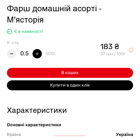
Фарш домашній асорті -
М'ясторія
Є в наявності
К-сть
183 ₴
0.5
500г
37 грн /100г
В кошик
Купити в один клік
Характеристики
Основні характеристики
Країна
Україна