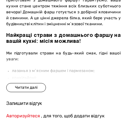
приготовані з домашнього фаршу? Гарантуємо: ваша
кухня стане центром тяжіння всіх близьких суботнього
вечора! Домашній фарш готується з добірної яловичини
й свинини. А це цінні джерела білка, який бере участь у
будівництві клітин і зміцненні м`язової тканини.
Найкращі страви з домашнього фаршу на
вашій кухні: місія можлива!
Ми підготували страви на будь-який смак, гідні вашої
уваги:
лазанья з м`ясним фаршем і пармезаном;
конкільйоні;
мексиканський суп з фаршем і овочами;
картопляна запіканка з фаршем з яловичини і
свинини;
Залишити відгук
домашні тонкі млинці з фаршем;
буріто;
Авторизуйтеся
, для того, щоб додати відгук
їжачки зі свинячого й яловичого фаршу;
канелоні з м`ясним фаршем;