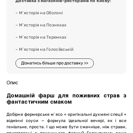
Доставка з магазинів-ресторанів по Києву:
– М`ясторія на Оболоні
– М`ясторія на Позняках
– М`ясторія на Теремках
– М`ясторія на Голосіївській
Дізнатись більше про доставку >>
Опис
Домашній фарш для поживних страв з
фантастичним смаком
Добірне фермерське м`ясо + оригінальні духмяні спеції +
відмінні соуси — формула ідеальної вечері, як і все
геніальне, проста. І що може бути смачніше, ніж страви,