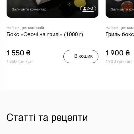
2-3
Залишити коментар
Залишити ко
Набори для компаній
Набори для ком
Бокс «Овочі на грилі» (1000 г)
Гриль-бокс
1 550 ₴
1 900 ₴
В кошик
1 550 грн /шт
1 900 грн /шт
Статті та рецепти