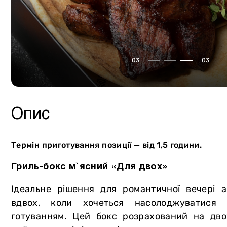
Сало
Власне виробництво
Птиця
М`ясна продукція
Курдючна баранина
Консервація
03
03
Кролятина
Сир
М`ясторики для дітей
Олія
Пельмені
Напої
Опис
Вареники
Хліб та випічка
Овочі та зелень
Морозиво Gelarty
Термін приготування позиції — від 1,5 години.
Фрукти
Солодощі
Гриль-бокс м`ясний «Для двох»
Молочна продукція
Соуси
Ідеальне рішення для романтичної вечері 
Яйця
Спеції
вдвох, коли хочеться насолоджуватися 
Вугілля та аксесуари для гриля
готуванням. Цей бокс розрахований на дво