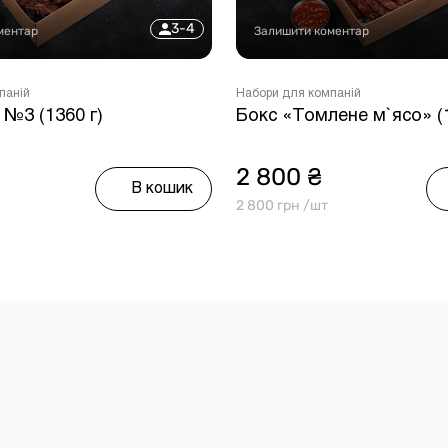
3-4
ментар
Залишити коментар
паній
Набори для компаній
 №3 (1360 г)
Бокс «Томлене м`ясо» (1
2 800 ₴
В кошик
2 800 грн /шт