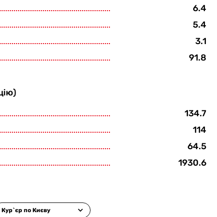
6.4
5.4
3.1
91.8
цію)
134.7
114
64.5
1930.6