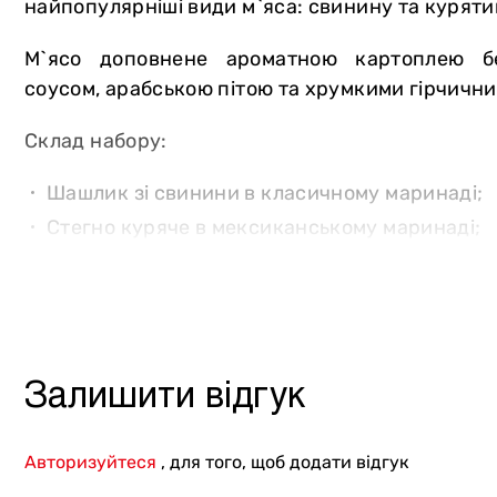
найпопулярніші види м`яса: свинину та куряти
Інше
М`ясо доповнене ароматною картоплею б
соусом, арабською пітою та хрумкими гірчични
Склад набору:
Шашлик зі свинини в класичному маринаді;
Стегно куряче в мексиканському маринаді;
Картопля бейбі з кропом та часником;
Гірчичні огірки та маринована цибуля Марс;
Соуси До шашлику та Аджика.
Вага: 700/80 г.
Залишити відгук
(м`ясо, картопля бейбі, набір соленостей / соус
Авторизуйтеся
, для того, щоб додати відгук
Набір розраховано на 1-2 осіб.