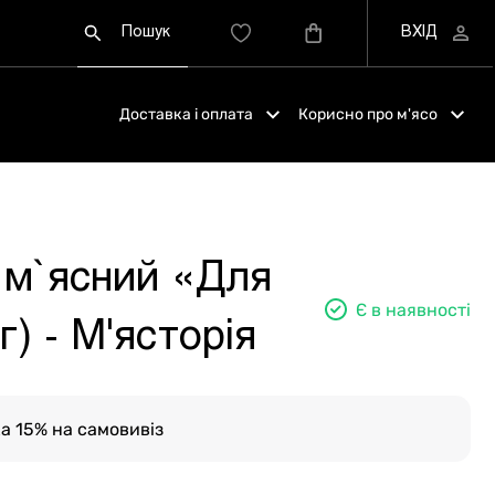
Доставка і оплата
Корисно про м'ясо
 м`ясний «Для
Є в наявності
г) - М'ясторія
а 15% на самовивіз