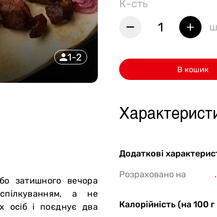
К-сть
Стейки Клаб
1
ш
Стейки Особуко
Стейки Шатобріан
1-2
Стейки із птиці
В кошик
Стейки зі свинини
Стейки Спешл
Характерист
Стейк бокси
Додаткові характерис
Розраховано на
або затишного вечора
спілкуванням, а не
Калорійність (на 100 г
х осіб і поєднує два