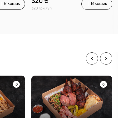
320 ₴
В кошик
В кошик
320 грн /уп