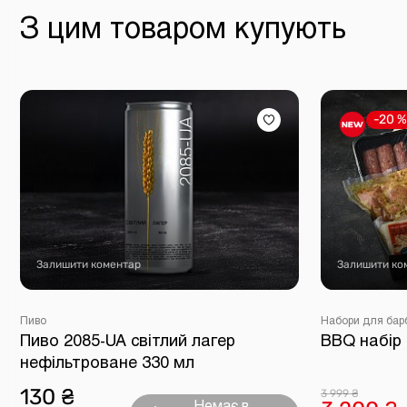
З цим товаром купують
-20 %
Залишити коментар
Залишити ко
Пиво
Набори для бар
Пиво 2085-UA світлий лагер
BBQ набір
нефільтроване 330 мл
130 ₴
3 999 ₴
Немає в