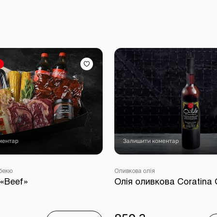
ментар
Залишити коментар
бекю
Оливкова олія
 «Beef»
Олія оливкова Coratina O