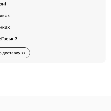
оні
няках
емках
іївській
о доставку >>