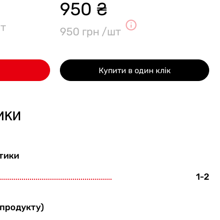
950 ₴
т
950 грн /шт
Купити в один клік
ики
тики
1-2
 продукту)