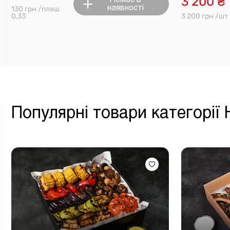
3 200 ₴
наявності
130 грн /пляш
0,33
3 200 грн /шт
Популярні товари категорії