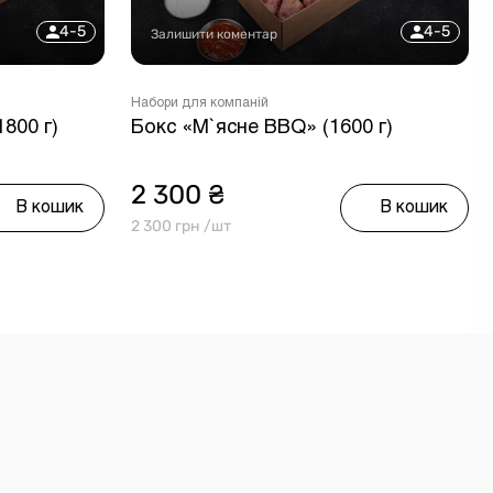
4-5
4-5
Залишити коментар
Набори для компаній
800 г)
Бокс «М`ясне BBQ» (1600 г)
2 300 ₴
В кошик
В кошик
2 300 грн /шт