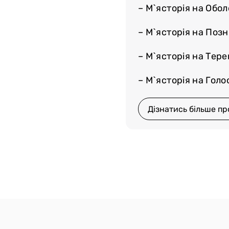
– М`ясторія на Обол
– М`ясторія на Поз
– М`ясторія на Тер
– М`ясторія на Голос
Дізнатись більше пр