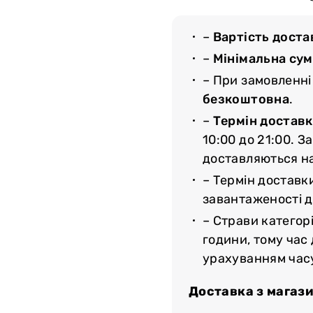
–
Вартість доста
–
Мінімальна су
– При замовленні
безкоштовна
.
–
Термін доставк
10:00 до 21:00. З
доставляються н
– Термін доставк
завантаженості до
– Страви категорі
години, тому час
урахуванням час
Доставка з магази