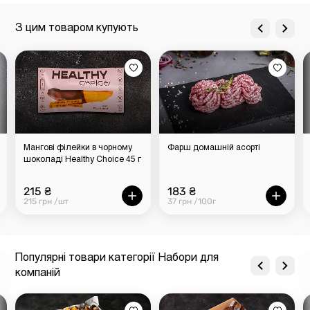
Набір розраховано на 4-6 осіб.
З цим товаром купують
Мангові філейки в чорному
Фарш домашній асорті
шоколаді Healthy Choice 45 г
215 ₴
183 ₴
215 грн /шт
37 грн /100г
Популярні товари категорії Набори для
компаній