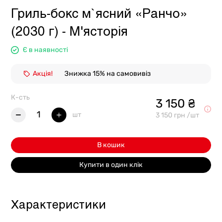
Гриль-бокс м`ясний «Ранчо»
(2030 г) - М'ясторія
Є в наявності
Акція!
Знижка 15% на самовивіз
К-сть
3 150 ₴
1
шт
3 150 грн /шт
В кошик
Купити в один клік
Характеристики