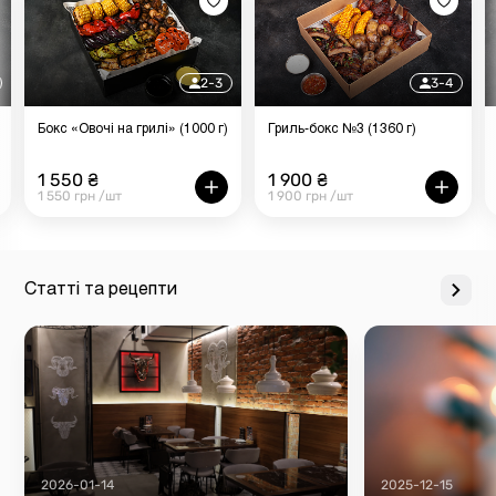
2-3
3-4
Бокс «Овочі на грилі» (1000 г)
Гриль-бокс №3 (1360 г)
1 550 ₴
1 900 ₴
1 550 грн /шт
1 900 грн /шт
Статті та рецепти
2026-01-14
2025-12-15