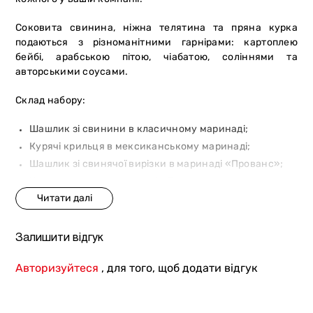
Соковита свинина, ніжна телятина та пряна курка
подаються з різноманітними гарнірами: картоплею
бейбі, арабською пітою, чіабатою, соліннями та
авторськими соусами.
Склад набору:
Шашлик зі свинини в класичному маринаді;
Курячі крильця в мексиканському маринаді;
Шашлик зі свинячої вирізки в маринаді «Прованс»;
Каре телятини в маринаді «Прованс»;
Картопля бейбі;
Гірчичні огірки, солені помідори, маринований
халапеньйо та цибуля Марс;
Залишити відгук
Соуси До шашлику, Аджика, Часниковий з тахіні.
Авторизуйтеся
, для того, щоб додати відгук
Вага: 1500/270/140/120 г.
(м`ясо, картопля бейбі / набір соленостей / чіабата /
соуси).