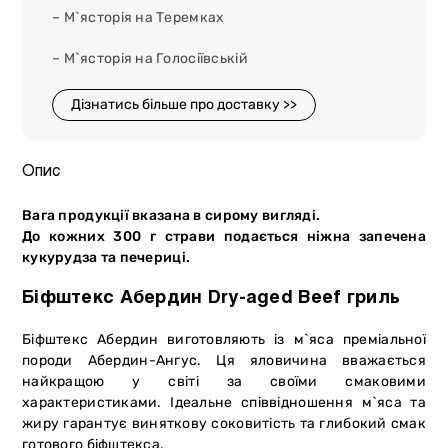
– М`ясторія на Теремках
– М`ясторія на Голосіївській
Дізнатись більше про доставку >>
Опис
Вага продукції вказана в сирому вигляді.
До кожних 300 г страви подається ніжна запечена
кукурудза та печериці.
Біфштекс Абердин Dry-aged Beef гриль
Біфштекс Абердин виготовляють із м`яса преміальної
породи Абердин-Ангус. Ця яловичина вважається
найкращою у світі за своїми смаковими
характеристиками. Ідеальне співвідношення м`яса та
жиру гарантує виняткову соковитість та глибокий смак
готового біфштекса.