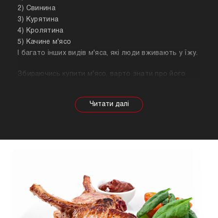
2) Свинина
3) Курятина
4) Кролятина
5) Качине м'ясо
І багато інших видів м'яса, які люди вживають у їжу.
Збираючись купити м'ясо, варто знати про його
корисні властивості. Важливо розуміти, що в
залежності від тварини властивості продукту
будуть змінюватися, так само як рекомендації
щодо приготування. Наприклад, свинина найкраще
підходить для шашлику, а м'ясо перепілки відмінно
підійде для людей, які сидять на дієті.