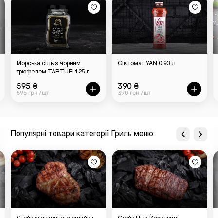
Замовляйте біфштекс Dry-aged гриль від «М`ясторії»,
щоб ми доставили страву за вашою адресою в Києві.
Кухарі «М`ясторії» приготують быфштекс і дбайливо
запакують його, щоб він гарантовано потрапив на ваш
стіл гарячим і соковитим.
Морська сіль з чорним
Сік томат YAN 0,93 л
трюфелем TARTUFI 125 г
595 ₴
390 ₴
595 грн /шт
390 грн /шт
Популярні товари категорії Гриль меню