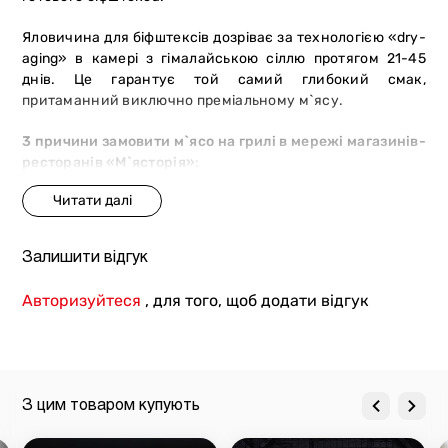
Яловичина для біфштексів дозріває за технологією «dry-
aging» в камері з гімалайською сіллю протягом 21-45
днів. Це гарантує той самий глибокий смак,
притаманний виключно преміальному м`ясу.
3 причини замовити м`ясо на грилі в мережі магазинів-
ресторанів «М`ясторія»
:
преміальний товар
. Ми отримуємо сировину від
сертифікованих постачальників. Тварини отримують
рослинний раціон і ретельний догляд, що
Залишити відгук
забезпечують високі смакові характеристики м`яса;
безпека і якість
. Під час відгодівлі не
Авторизуйтеся
, для того, щоб додати відгук
використовуються гормони росту, ГМО або
антибіотики. Сировина проходить декілька етапів
перевірки на відповідність найвищим стандартам
якості;
тривалий процес дозрівання та ідеальне
З цим товаром купують
просмажування
.