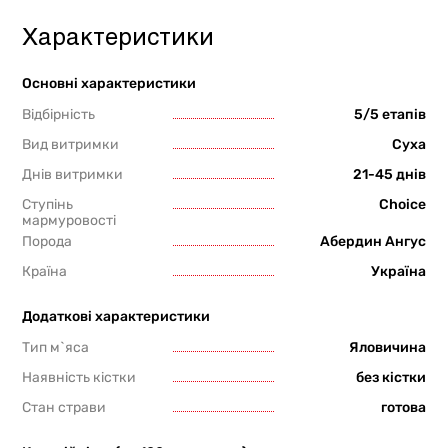
Характеристики
Основні характеристики
Відбірність
5/5 етапів
Вид витримки
Суха
Днів витримки
21-45 днів
Ступінь
Choice
мармуровості
Порода
Абердин Ангус
Країна
Україна
Додаткові характеристики
Тип м`яса
Яловичина
Наявність кістки
без кістки
Стан страви
готова