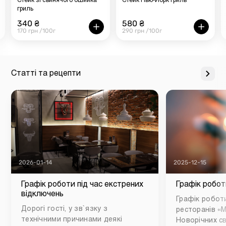
Стейк зі свинячого ошийка
Стейк Нью-Йорк гриль
гриль
340 ₴
580 ₴
170 грн /100г
290 грн /100г
Статті та рецепти
2026-01-14
2025-12-15
Графік роботи під час екстрених
Графік робот
відключень
Графік роботи
Дорогі гості, у зв`язку з
ресторанів «М
технічними причинами деякі
Новорічних св