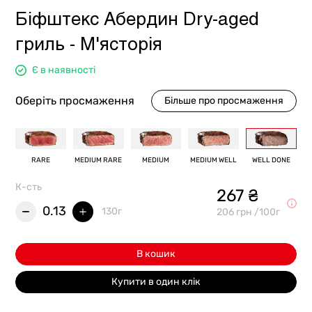
Біфштекс Абердин Dry-aged
гриль - М'ясторія
Є в наявності
Оберіть просмаження
Більше про просмаження
RARE
MEDIUM RARE
MEDIUM
MEDIUM WELL
WELL DONE
К-сть
267 ₴
0.13
130г
206 грн /100г
В кошик
Купити в один клік