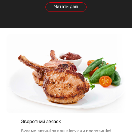
залежності від тварини властивості продукту
будуть змінюватися, так само як рекомендації
щодо приготування. Наприклад, свинина найкраще
підходить для шашлику, а м'ясо перепілки відмінно
підійде для людей, які сидять на дієті.
Зворотний звязок
Будемо вдячні за ваш відгук чи пропозицію!