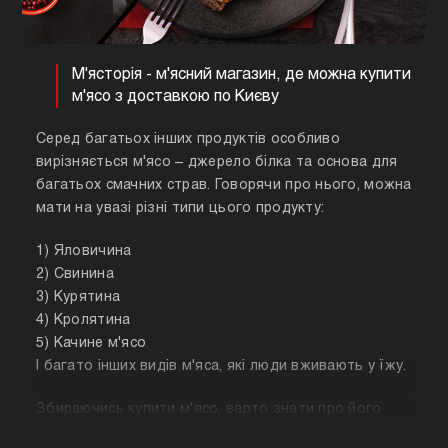
М'ясторія - м'ясний магазин, де можна купити
м'ясо з доставкою по Києву
Серед багатьох інших продуктів особливо
вирізняється м'ясо – джерело білка та основа для
багатьох смачних страв. Говорячи про нього, можна
мати на увазі різні типи цього продукту:
1) Яловичина
2) Свинина
3) Курятина
4) Кролятина
5) Качине м'ясо
І багато інших видів м'яса, які люди вживають у їжу.
Збираючись купити м'ясо, варто знати про його
корисні властивості. Важливо розуміти, що в