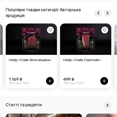
Популярні товари категорії Авторська
продукція
Набір «Стейк Філе-міньйон»
Набір «Стейк Стріплойн»
1 169 ₴
499 ₴
390 грн /100г
200 грн /100г
Статті та рецепти