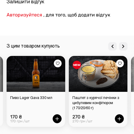
Залишити відгук
Авторизуйтеся
, для того, щоб додати відгук
З цим товаром купують
Пиво Lager Gava 330 мл
Паштет з курячої печінки з
цибулевим конфітюром
(170/20/60 г)
170 ₴
270 ₴
170 грн /шт
270 грн /шт