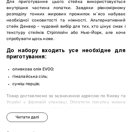
Для приготування цього стейка використовується
внутрішня частина лопатки. Завдяки рівномірному
розподілу тонких жирових прожилок м`ясо набуває
необхідної соковитості та ніжності. Альтернативний
стейк Денвер – чудовий вибір для тих, хто цінує смак і
текстуру стейків Стріплойн або Нью-Йорк, але хоче
спробувати щось нове.
До набору входить усе необхідне для
приготування:
оливкова олія EVOO;
гімалайська сіль;
суміш перців;
Товар доставляємо за зазначеною адресою по Києву та
Україні у фірмовій упаковці. Оплатити покупку можна
зручним способом: картою або готівкою при отриманні
замовлення. Також ви завжди можете придбати стейк у
мережі магазинів «М`ясторія».