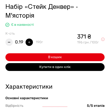
Набір «Стейк Денвер» -
М'ясторія
Є в наявності
К-сть
371 ₴
0.19
190г
196 грн /100г
В кошик
Купити в один клік
Характеристики
Основні характеристики
Відбірність
5/5 етапів