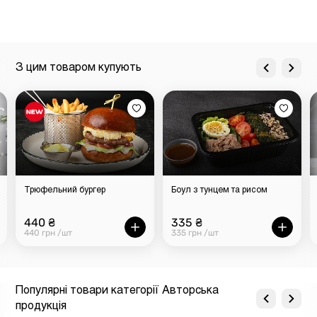
З цим товаром купують
Трюфельний бургер
Боул з тунцем та рисом
440 ₴
335 ₴
440 грн /шт
335 грн /шт
Популярні товари категорії Авторська
продукція