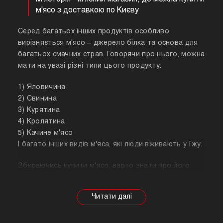
м'ясо з доставкою по Києву
Серед багатьох інших продуктів особливо
вирізняється м'ясо – джерело білка та основа для
багатьох смачних страв. Говорячи про нього, можна
мати на увазі різні типи цього продукту:
1) Яловичина
2) Свинина
3) Курятина
4) Кролятина
5) Качине м'ясо
І багато інших видів м'яса, які люди вживають у їжу.
Збираючись купити м'ясо, варто знати про його
корисні властивості. Важливо розуміти, що в
залежності від тварини властивості продукту
будуть змінюватися, так само як рекомендації
щодо приготування. Наприклад, свинина найкраще