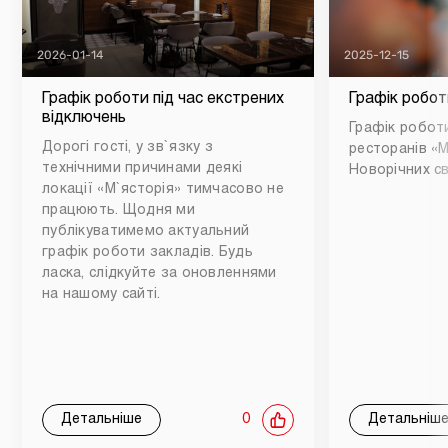
2026-01-14
2025-12-15
Графік роботи під час екстрених
Графік робот
відключень
Графік роботи
Дорогі гості, у зв`язку з
ресторанів «М
технічними причинами деякі
Новорічних св
локації «М`ясторія» тимчасово не
працюють. Щодня ми
публікуватимемо актуальний
графік роботи закладів. Будь
ласка, слідкуйте за оновленнями
на нашому сайті.
Детальніше
0
Детальніш