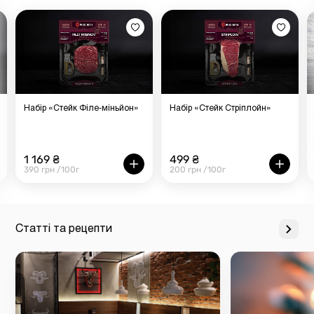
Набір «Стейк Філе-міньйон»
Набір «Стейк Стріплойн»
1 169 ₴
499 ₴
390 грн /100г
200 грн /100г
Статті та рецепти