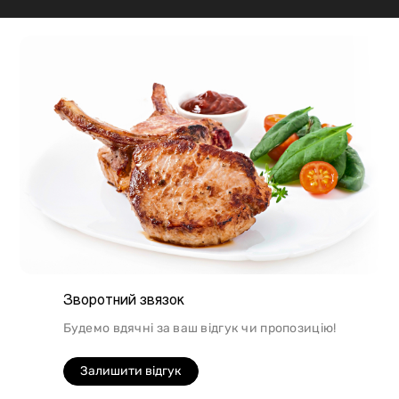
підходить для шашлику, а м'ясо перепілки відмінно
підійде для людей, які сидять на дієті.
Зворотний звязок
Будемо вдячні за ваш відгук чи пропозицію!
Залишити відгук