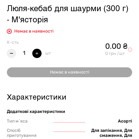
Люля-кебаб для шаурми (300 г)
- М'ясторія
Немає в наявності
К-сть
0.00 ₴
1
шт
0 грн /шт
Немає в наявності
Характеристики
Додаткові характеристики
Тип м`яса
Асорті
Спосіб
Для запікання, Для
приготування
смаження, Для