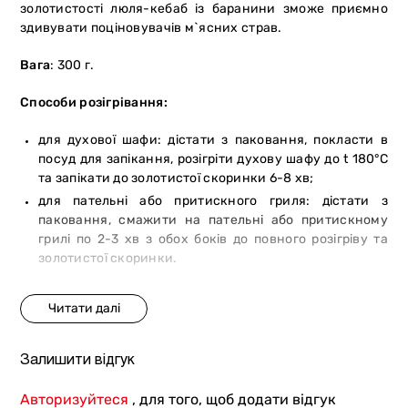
золотистості люля-кебаб із баранини зможе приємно
здивувати поціновувачів м`ясних страв.
Вага
: 300 г.
Способи розігрівання:
для духової шафи: дістати з паковання, покласти в
посуд для запікання, розігріти духову шафу до t 180°С
та запікати до золотистої скоринки 6-8 хв;
для пательні або притискного гриля: дістати з
паковання, смажити на пательні або притискному
грилі по 2-3 хв з обох боків до повного розігріву та
золотистої скоринки.
Залишити відгук
Авторизуйтеся
, для того, щоб додати відгук