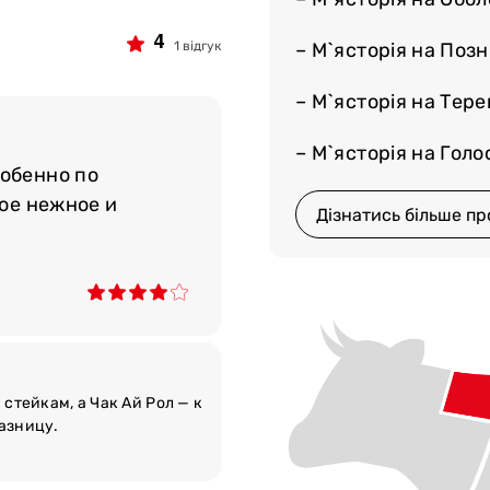
4
1 відгук
– М`ясторія на Поз
– М`ясторія на Тер
– М`ясторія на Голос
собенно по
кое нежное и
Дізнатись більше пр
стейкам, а Чак Ай Рол — к
азницу.