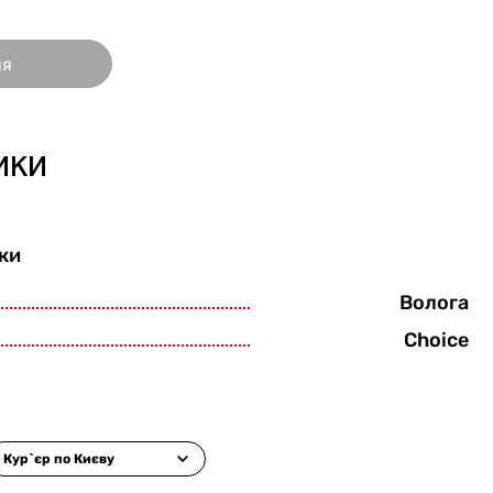
ня
ики
ки
Волога
Choice