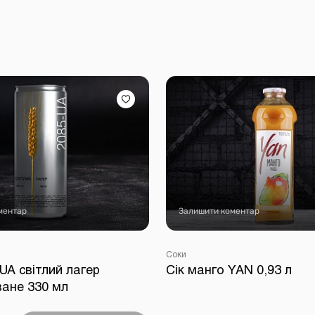
ментар
Залишити коментар
Соки
UA світлий лагер
Сік манго YAN 0,93 л
ване 330 мл