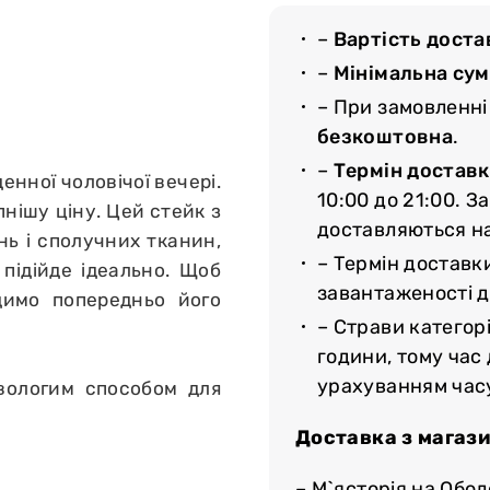
–
Вартість доста
–
Мінімальна су
– При замовленні
безкоштовна
.
–
Термін доставк
енної чоловічої вечері.
10:00 до 21:00. З
пнішу ціну. Цей стейк з
доставляються н
нь і сполучних тканин,
– Термін доставк
підійде ідеально. Щоб
завантаженості до
димо попередньо його
– Страви категорі
години, тому час
урахуванням час
вологим способом для
Доставка з магази
– М`ясторія на Обол