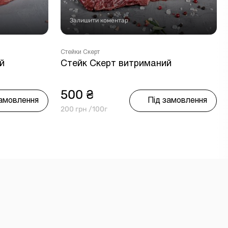
Залишити коментар
Стейки Скерт
й
Стейк Скерт витриманий
500 ₴
замовлення
Під замовлення
200 грн /100г