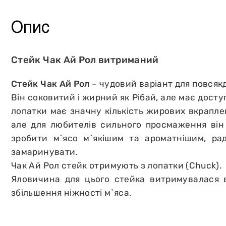
Інше
Опис
Стейк Чак Ай Рол витриманий
Стейк Чак Ай Рол
– чудовий варіант для повсякд
Він соковитий і жирний як Рібай, але має досту
лопатки має значну кількість жирових вкрапле
але для любителів сильного просмаження він 
зробити м`ясо м`якішим та ароматнішим, ра
замаринувати.
Чак Ай Рол стейк отримують з лопатки (Chuck).
Яловичина для цього стейка витримувалася 
збільшення ніжності м`яса.