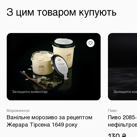
З цим товаром купують
Залишити коментар
Залишити ко
Мороженное
Пиво
Ванільне морозиво за рецептом
Пиво 2085-
Жерара Тірсена 1649 року
нефільтро
130 ₴