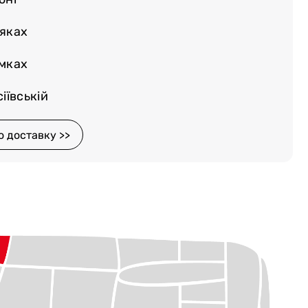
няках
емках
іївській
о доставку >>