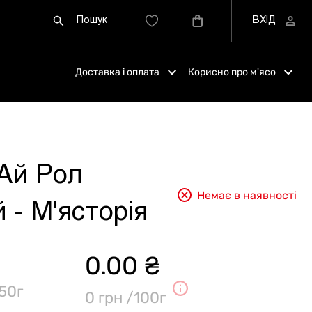
Доставка і оплата
Корисно про м'ясо
Ай Рол
Немає в наявності
 - М'ясторія
0.00 ₴
50г
0 грн /100г