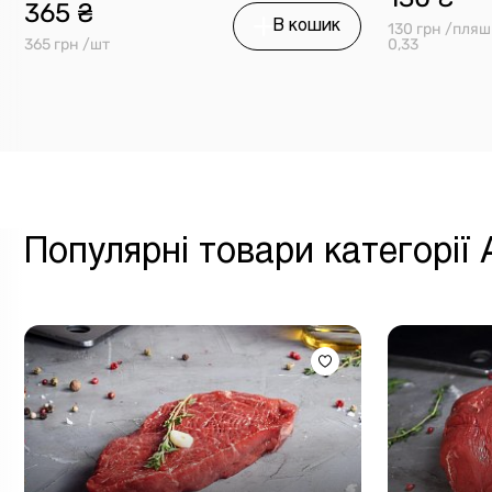
365 ₴
В кошик
130 грн /пляш
365 грн /шт
0,33
Популярні товари категорії