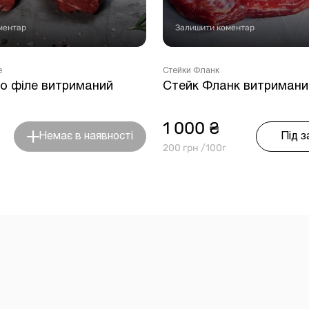
ментар
Залишити коментар
е
Стейки Фланк
о філе витриманий
Стейк Фланк витримани
1 000 ₴
Немає в наявності
Під 
200 грн /100г