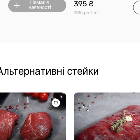
395 ₴
Немає в
наявності
395 грн /шт
 Альтернативні стейки