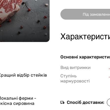
Стейки Клаб
Під замовлен
Стейки Особуко
Стейки Шатобріан
Стейки із птиці
Характерист
Стейки зі свинини
Стейки Спешл
Основні характеристи
Стейк бокси
Вид витримки
Кращий відбір стейків
Ступінь
мармуровості
Локальні ферми -
Спосіб доставки:
якісна сировина