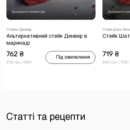
Залишити коментар
Залишити ко
Стейки Денвер
Стейк Шато Філ
Альтернативний стейк Денвер в
Стейк Шат
маринаді
762 ₴
719 ₴
Під замовлення
218 грн /100г
240 грн /100г
Статті та рецепти