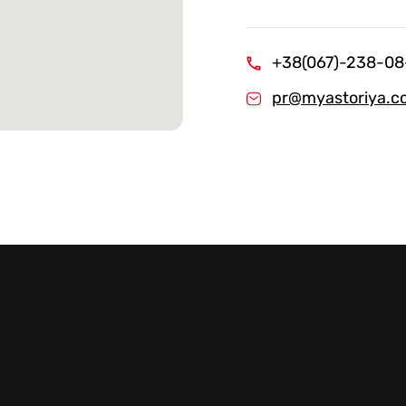
Стейки Клаб
Стейки Особуко
+38(067)-238-08
Стейки Шатобріан
pr@myastoriya.c
Стейки із птиці
Стейки зі свинини
Стейки Спешл
Стейк бокси