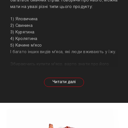
багатьох смачних страв. Говорячи про нього, можна
мати на увазі різні типи цього продукту:
1) Яловичина
2) Свинина
3) Курятина
4) Кролятина
5) Качине м'ясо
І багато інших видів м'яса, які люди вживають у їжу.
Збираючись купити м'ясо, варто знати про його
корисні властивості. Важливо розуміти, що в
залежності від тварини властивості продукту
будуть змінюватися, так само як рекомендації
щодо приготування. Наприклад, свинина найкраще
підходить для шашлику, а м'ясо перепілки відмінно
підійде для людей, які сидять на дієті.