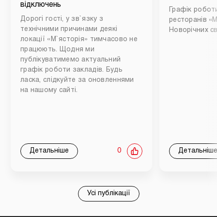
відключень
Графік роботи
Дорогі гості, у зв`язку з
ресторанів «М
технічними причинами деякі
Новорічних св
локації «М`ясторія» тимчасово не
працюють. Щодня ми
публікуватимемо актуальний
графік роботи закладів. Будь
ласка, слідкуйте за оновленнями
на нашому сайті.
Детальніше
0
Детальніш
Усі публікації