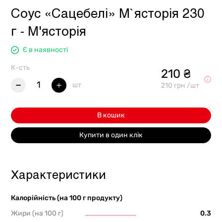
Соус «Сацебелі» М`ясторія 230
г - М'ясторія
Є в наявності
К-сть
210 ₴
1
шт
210 грн /шт
В кошик
Купити в один клік
Характеристики
Калорійність (на 100 г продукту)
Жири (на 100 г)
0.3