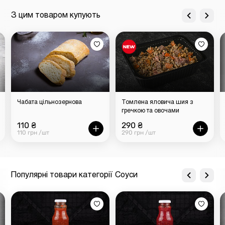
З цим товаром купують
Чабата цільнозернова
Томлена яловича шия з
гречкою та овочами
110 ₴
290 ₴
110 грн /шт
290 грн /шт
Популярні товари категорії Соуси