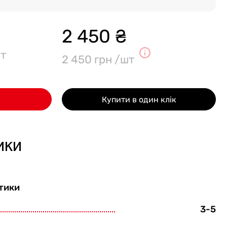
2 450 ₴
т
2 450 грн /шт
Купити в один клік
ики
тики
3-5