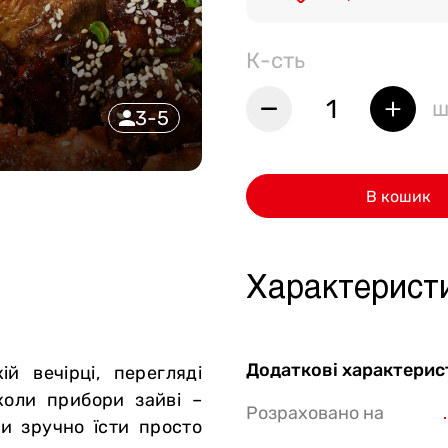
Стейки Клаб
К-сть
Стейки Особуко
Стейки Шатобріан
1
ш
3-5
Стейки із птиці
Стейки зі свинини
В кошик
Стейки Спешл
Стейк бокси
Характерист
Додаткові характерис
й вечірці, перегляді
коли прибори зайві –
Розраховано на
ки зручно їсти просто