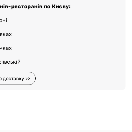
нів-ресторанів по Києву:
оні
няках
емках
іївській
о доставку >>