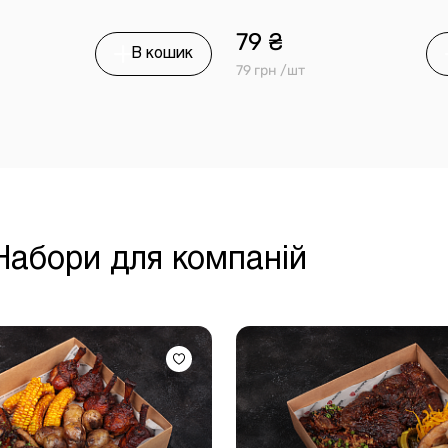
79 ₴
В кошик
79 грн /шт
 Набори для компаній