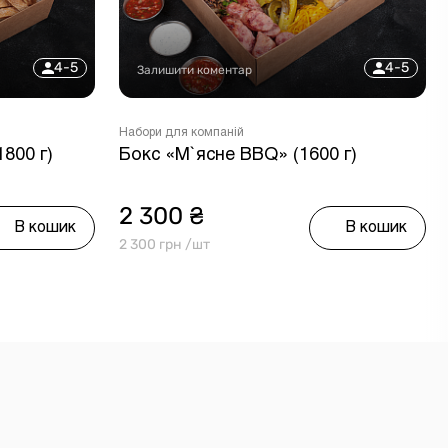
4-5
4-5
Залишити коментар
Набори для компаній
800 г)
Бокс «М`ясне BBQ» (1600 г)
2 300 ₴
В кошик
В кошик
2 300 грн /шт