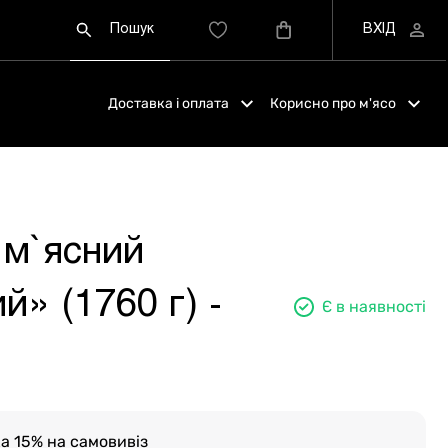
Доставка і оплата
Корисно про м'ясо
 м`ясний
й» (1760 г) -
Є в наявності
а 15% на самовивіз