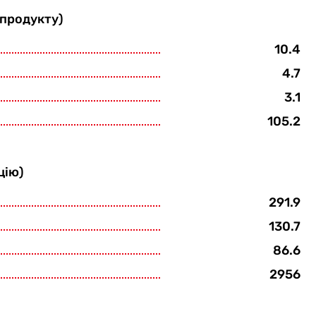
 продукту)
10.4
4.7
3.1
105.2
цію)
291.9
130.7
86.6
2956