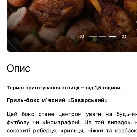
Сало
Власне виробництво
Птиця
М`ясна продукція
Курдючна баранина
Консервація
03
03
Кролятина
Сир
М`ясторики для дітей
Олія
Пельмені
Напої
Опис
Вареники
Хліб та випічка
Овочі та зелень
Морозиво Gelarty
Термін приготування позиції — від 1,5 години.
Фрукти
Солодощі
Гриль-бокс м`ясний «Баварський»
Молочна продукція
Соуси
Цей бокс стане центром уваги на будь-які
Яйця
Спеції
футболу чи кіномарафоні. Це той випадок, 
Вугілля та аксесуари для гриля
соковиті реберця, крильця, ніжки та ковбас