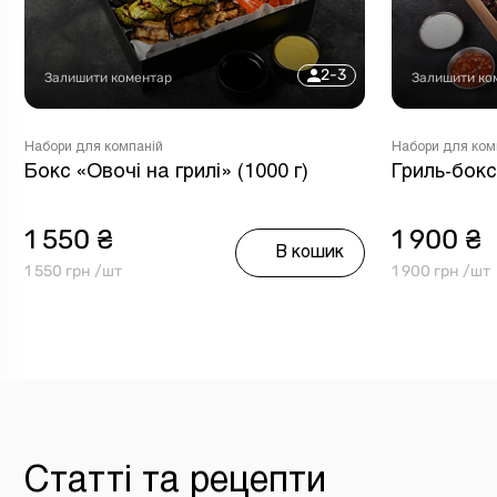
2-3
Залишити коментар
Залишити ко
Набори для компаній
Набори для ком
Бокс «Овочі на грилі» (1000 г)
Гриль-бокс
1 550 ₴
1 900 ₴
В кошик
1 550 грн /шт
1 900 грн /шт
Статті та рецепти