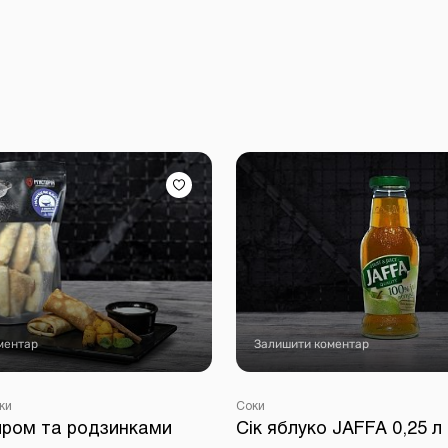
ментар
Залишити коментар
ки
Соки
сиром та родзинками
Сік яблуко JAFFA 0,25 л