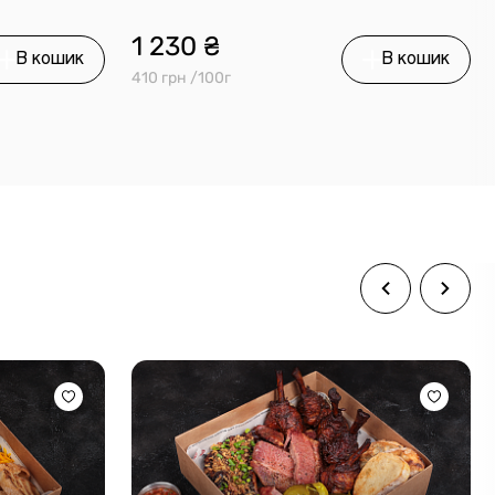
1 230 ₴
В кошик
В кошик
410 грн /100г