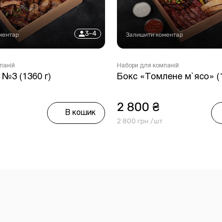
3-4
ментар
Залишити коментар
паній
Набори для компаній
 №3 (1360 г)
Бокс «Томлене м`ясо» (1
2 800 ₴
В кошик
2 800 грн /шт