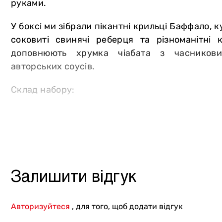
руками.
Інше
У боксі ми зібрали пікантні крильці Баффало, к
соковиті свинячі реберця та різноманітні 
доповнюють хрумка чіабата з часников
авторських соусів.
Склад набору:
Ковбаски з гірчицею;
Ковбаски з в`яленими томатами;
Свинячі реберця;
Томлені крильця Баффало;
Курячі ніжки «Лоліпоп»;
Залишити відгук
Чіабата з часниковим соусом;
Соуси Ранч, Mississippi BBQ, Медово-гірчичн
Авторизуйтеся
, для того, щоб додати відгук