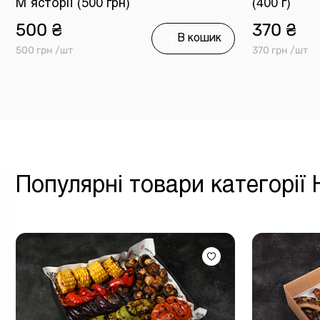
М`ясторії (500 грн)
(400 г)
500 ₴
370 ₴
В кошик
500 грн /шт
370 грн /шт
Популярні товари категорії