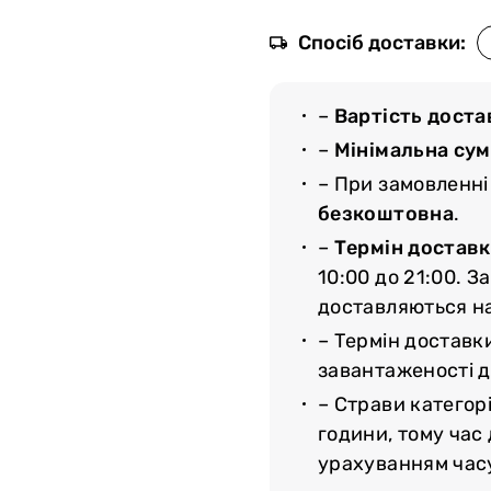
Спосіб доставки:
–
Вартість доста
–
Мінімальна су
– При замовленні
безкоштовна
.
–
Термін доставк
10:00 до 21:00. З
доставляються н
– Термін доставк
завантаженості до
– Страви категорі
години, тому час
урахуванням час