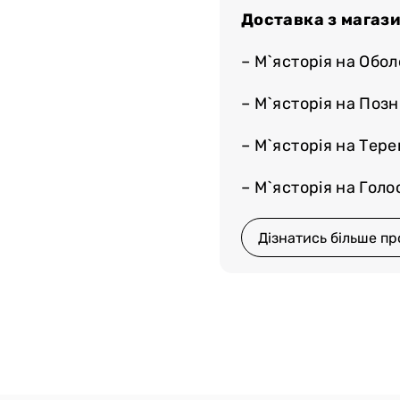
Доставка з магази
– М`ясторія на Обол
– М`ясторія на Поз
– М`ясторія на Тер
– М`ясторія на Голос
Дізнатись більше пр