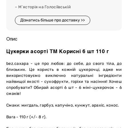
– М`ясторія на Голосіївській
Дізнатись більше про доставку >>
Опис
Цукерки асорті ТМ Корисні 6 шт 110 г
bez.caxapa - це про любов: до себе, до свого тіла, до
близьких. Це користь в кожній цукерочці, адже ми
використовуємо виключно натуральні інгредієнти
найвищої якості - сухофрукти, горіхи та насіння! Хочеш
спробувати? Обирай асорті 6 шт - 6 міні-цукерочок - 6
смаків!
Смаки: мигдаль, гарбуз, капучіно, кунжут, арахіс, кокос.
Вага - 110 г (+/- 8 г).