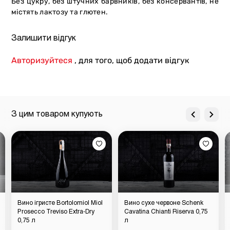
Без цукру, без штучних барвників, без консервантів, не
містять лактозу та глютен.
Залишити відгук
Авторизуйтеся
, для того, щоб додати відгук
З цим товаром купують
Вино ігристе Bortolomiol Miol
Вино сухе червоне Schenk
Prosecco Treviso Extra-Dry
Cavatina Chianti Riserva 0,75
0,75 л
л