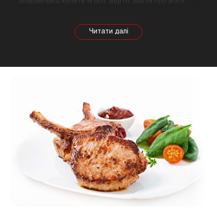
Збираючись купити м'ясо, варто знати про його
корисні властивості. Важливо розуміти, що в
залежності від тварини властивості продукту
будуть змінюватися, так само як рекомендації
щодо приготування. Наприклад, свинина найкраще
підходить для шашлику, а м'ясо перепілки відмінно
підійде для людей, які сидять на дієті.