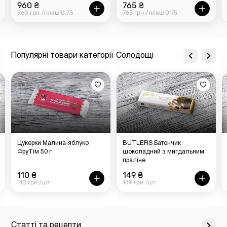
960 ₴
765 ₴
960 грн /пляш 0,75
765 грн /пляш 0,75
Популярні товари категорії Солодощі
Цукерки Малина-яблуко
BUTLERS Батончик
ФруТім 50 г
шоколадний з мигдальним
праліне
110 ₴
149 ₴
110 грн /шт
149 грн /шт
Статті та рецепти