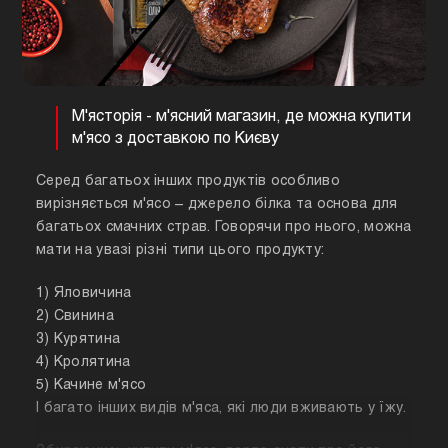
М'ясторія - м'ясний магазин, де можна купити
м'ясо з доставкою по Києву
Серед багатьох інших продуктів особливо
вирізняється м'ясо – джерело білка та основа для
багатьох смачних страв. Говорячи про нього, можна
мати на увазі різні типи цього продукту:
1) Яловичина
2) Свинина
3) Курятина
4) Кролятина
5) Качине м'ясо
І багато інших видів м'яса, які люди вживають у їжу.