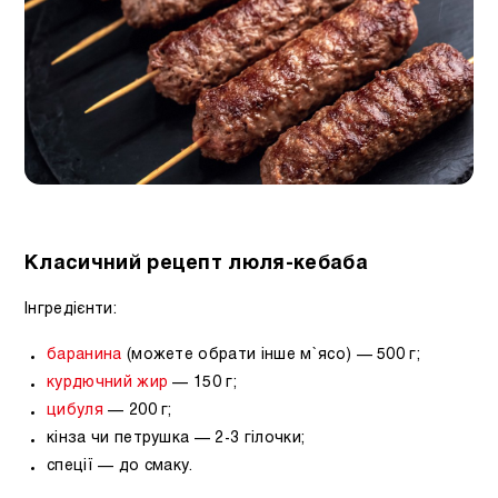
Класичний рецепт люля-кебаба
Інгредієнти:
баранина
(можете обрати інше м`ясо) — 500 г;
курдючний жир
— 150 г;
цибуля
— 200 г;
кінза чи петрушка — 2-3 гілочки;
спеції — до смаку.