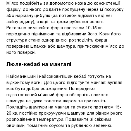
М`ясо подрібніть за допомогою ножа до консистенції
фаршу, до нього додайте пропущену через м`ясорубку
або нарізану цибулю (за потреби відіжміть від неї
зайву рідину), спеції та трохи рубленої зелені.
Ретельно вимішайте фарш протягом 10-15 хв,
періодично піднімаючи та відбиваючи його. Коли його
структура стане однорідною, розподіліть фарш
поверхнею шпажки або шампура, притискаючи м`ясо до
його поверхні.
Люля-кебаб на мангалі
Найсмачніший і найсоковитіший кебаб готують на
відкритому вогні. Для цього підготуйте мангал: вугілля
має бути добре розжареним. Попередньо
підготовлений м`ясний фарш обгорніть навколо
шампура не дуже товстим шаром та притисніть.
Покладіть шампури на мангал та смажте протягом 15-
20 хв, постійно прокручуючи шампури для рівномірного
розподілення температури. Подавайте зі свіжими
овочами, томатним соусом та рубленою зеленню.