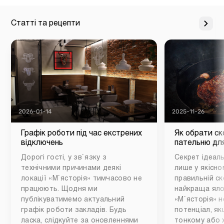
Статті та рецепти
2026-01-14
2025-11-26
Графік роботи під час екстрених
Як обрати ск
відключень
пательню для
Дорогі гості, у зв`язку з
Секрет ідеаль
технічними причинами деякі
лише у якісном
локації «М`ясторія» тимчасово не
правильній ск
працюють. Щодня ми
найкраща яло
публікуватимемо актуальний
«М`ясторія» н
графік роботи закладів. Будь
потенціал, як
ласка, слідкуйте за оновленнями
тонкому або 