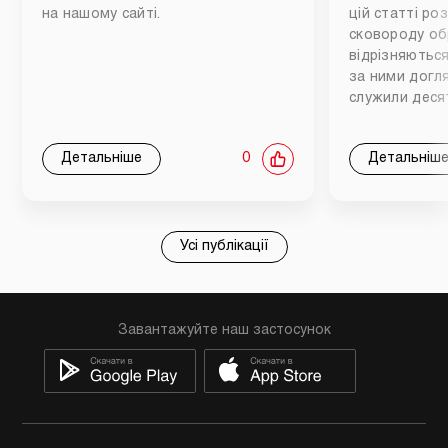
на нашому сайті.
цій статті ро
сковороду обр
відрізняються
за ними догл
служили деся
Детальніше
0
Детальніш
Усі публікації
Завантажуйте наш застосунок