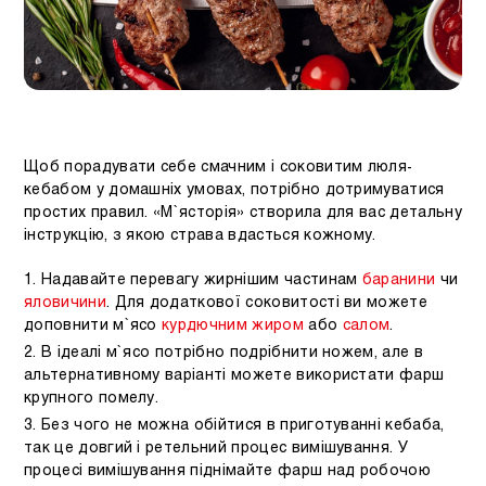
Щоб порадувати себе смачним і соковитим люля-
кебабом у домашніх умовах, потрібно дотримуватися
простих правил. «М`ясторія» створила для вас детальну
інструкцію, з якою страва вдасться кожному.
Надавайте перевагу жирнішим частинам
баранини
чи
яловичини
. Для додаткової соковитості ви можете
доповнити м`ясо
курдючним жиром
або
салом
.
В ідеалі м`ясо потрібно подрібнити ножем, але в
альтернативному варіанті можете використати фарш
крупного помелу.
Без чого не можна обійтися в приготуванні кебаба,
так це довгий і ретельний процес вимішування. У
процесі вимішування піднімайте фарш над робочою