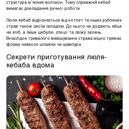
структура м`ясних волокон. Тому справжній кебаб
вимагає докладання ручної роботи.
Люля-кебаб відрізняється від котлет та інших рублених
страв також своїм складом. До нього не додають яйце
чи хліб, а лише цибулю, спеції та свіжу зелень.
Внаслідок тривалого вимішування страва міцно тримає
форму навколо шпажки чи шампура.
Секрети приготування люля-
кебаба вдома