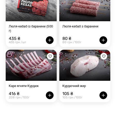
Люля-кебаб із баранини (500
Люля-кебаб з баранини
г)
435 ₴
80 ₴
435 грн /шт
80 грн /100г
Каре ягняти Курдюк
Курдючний жир
416 ₴
105 ₴
208 грн /100г
105 грн /100г