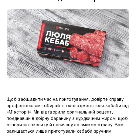
Щоб заощадити час на приготування, довірте справу
професіоналам і обирайте охолоджені люля-кебаби від
«М`ясторії». Ми відтворили оригінальний рецепт,
поєднавши відбірну баранину з курдючним жиром, щоб
створити соковиту й насичену за смаком страву. Вам
залишається лише приготували кебаби зручним