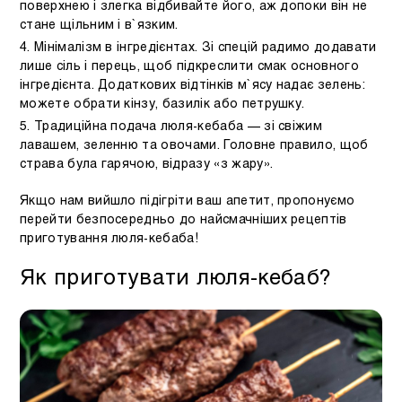
поверхнею і злегка відбивайте його, аж допоки він не
стане щільним і в`язким.
Мінімалізм в інгредієнтах. Зі спецій радимо додавати
лише сіль і перець, щоб підкреслити смак основного
інгредієнта. Додаткових відтінків м`ясу надає зелень:
можете обрати кінзу, базилік або петрушку.
Традиційна подача люля-кебаба — зі свіжим
лавашем, зеленню та овочами. Головне правило, щоб
страва була гарячою, відразу «з жару».
Якщо нам вийшло підігріти ваш апетит, пропонуємо
перейти безпосередньо до найсмачніших рецептів
приготування люля-кебаба!
Як приготувати люля-кебаб?