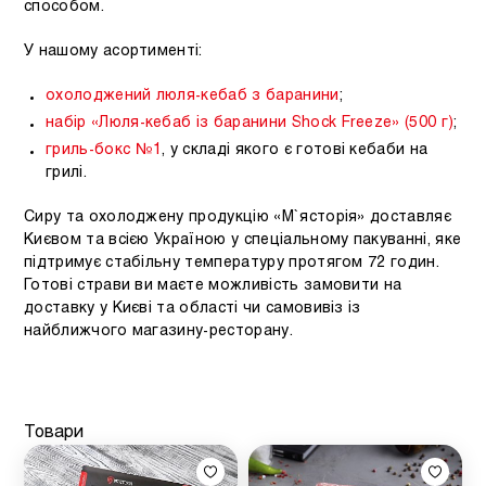
способом.
У нашому асортименті:
охолоджений люля-кебаб з баранини
;
набір «Люля-кебаб із баранини Shock Freeze» (500 г)
;
гриль-бокс №1
, у складі якого є готові кебаби на
грилі.
Сиру та охолоджену продукцію «М`ясторія» доставляє
Києвом та всією Україною у спеціальному пакуванні, яке
підтримує стабільну температуру протягом 72 годин.
Готові страви ви маєте можливість замовити на
доставку у Києві та області чи самовивіз із
найближчого магазину-ресторану.
Товари