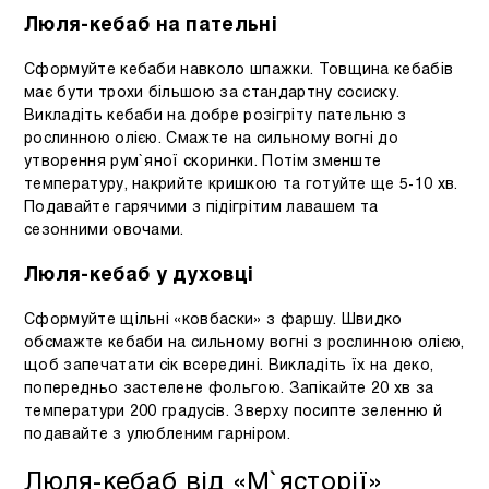
Люля-кебаб на пательні
Сформуйте кебаби навколо шпажки. Товщина кебабів
має бути трохи більшою за стандартну сосиску.
Викладіть кебаби на добре розігріту пательню з
рослинною олією. Смажте на сильному вогні до
утворення рум`яної скоринки. Потім зменште
температуру, накрийте кришкою та готуйте ще 5-10 хв.
Подавайте гарячими з підігрітим лавашем та
сезонними овочами.
Люля-кебаб у духовці
Сформуйте щільні «ковбаски» з фаршу. Швидко
обсмажте кебаби на сильному вогні з рослинною олією,
щоб запечатати сік всередині. Викладіть їх на деко,
попередньо застелене фольгою. Запікайте 20 хв за
температури 200 градусів. Зверху посипте зеленню й
подавайте з улюбленим гарніром.
Люля-кебаб від «М`ясторії»