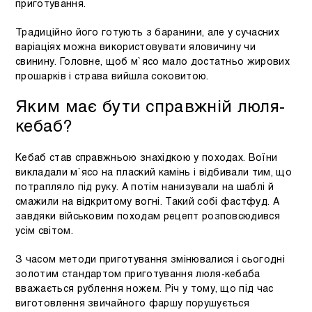
приготування.
Традиційно його готують з баранини, але у сучасних
варіаціях можна використовувати яловичину чи
свинину. Головне, щоб м`ясо мало достатньо жирових
прошарків і страва вийшла соковитою.
Яким має бути справжній люля-
кебаб?
Кебаб став справжньою знахідкою у походах. Воїни
викладали м`ясо на плаский камінь і відбивали тим, що
потрапляло під руку. А потім нанизували на шаблі й
смажили на відкритому вогні. Такий собі фастфуд. А
завдяки військовим походам рецепт розповсюдився
усім світом.
З часом методи приготування змінювалися і сьогодні
золотим стандартом приготування люля-кебаба
вважається рублення ножем. Річ у тому, що під час
виготовлення звичайного фаршу порушується