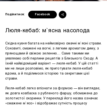
Поділитися:
Facebook
Люля-кебаб: м`ясна насолода
Східна кухня багата на неймовірно смачні м`ясні страви.
Соковиті, смажені на вогні, з легким ароматом диму, з
прянощами й свіжою зеленню… Саме такими ми
уявляємо собі перлини рецептів з Близького Сходу. А
їхній найвідоміший варіант — люля-кебаб. У цій статті
ми не лише розповімо, як приготувати люля-кебаб
вдома, а й поділимося історією та секретами цієї
страви.
Люля-кебаб легко впізнати за формою — він виглядає,
як довга ковбаска з рубленого фаршу, обсмажена до
золотистої скоринки. У перекладі його назва означає
«смажене м`ясо» і відображає сутність процесу