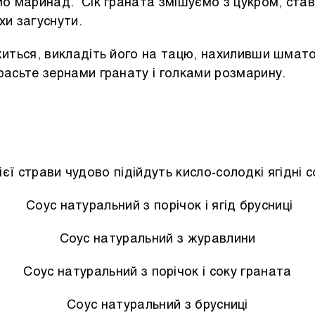
мо маринад. Сік граната змішуємо з цукром, став
хи загуснути.
житься, викладіть його на тацю, нахиливши шмат
красьте зернами гранату і голками розмарину.
ієї страви чудово підійдуть кисло-солодкі ягідні с
Соус натуральний з порічок і ягід брусниці
Соус натуральний з журавлини
Соус натуральний з порічок і соку граната
Соус натуральний з брусниці