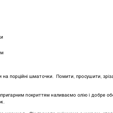
ки
ом
и на порційні шматочки. Помити, просушити, зріз
ипригарним покриттям наливаємо олію і добре о
к.