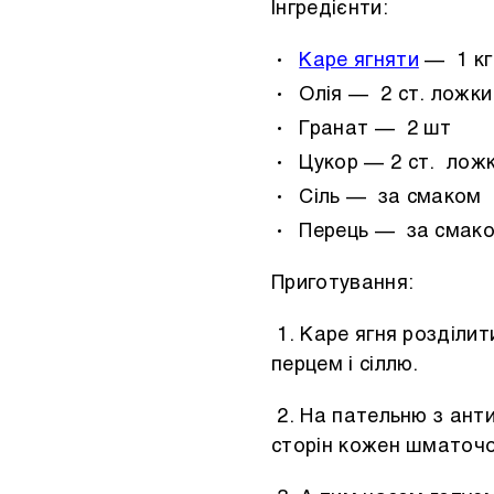
Інгредієнти:
Каре ягняти
— 1 кг
Олія — ​​2 ст. ложки
Гранат — 2 шт
Цукор — 2 ст. лож
Сіль — за смаком
Перець — за смак
Приготування:
1. Каре ягня розділит
перцем і сіллю.
2. На пательню з ант
сторін кожен шматочо