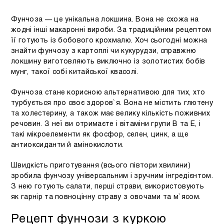
Фунчоза — це унікальна локшина. Вона не схожа на
жодні інші макаронні вироби. За традиційним рецептом
її готують із бобового крохмалю. Хоч сьогодні можна
знайти фунчозу з картоплі чи кукурудзи, справжню
локшину виготовляють виключно із золотистих бобів
мунг, такої собі китайської квасолі.
Фунчоза стане корисною альтернативою для тих, хто
турбується про своє здоров`я. Вона не містить глютену
та холестерину, а також має велику кількість поживних
речовин. З неї ви отримаєте і вітаміни групи В та Е, і
такі мікроелементи як фосфор, селен, цинк, а ще
антиоксиданти й амінокислоти.
Швидкість приготування (всього півтори хвилини)
зробила фунчозу універсальним і зручним інгредієнтом.
З нею готують салати, перші страви, використовують
як гарнір та повноцінну страву з овочами та м`ясом.
Рецепт фунчози з куркою