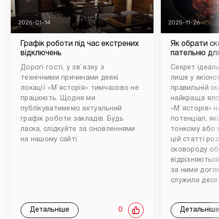
2026-01-14
2025-11-26
Графік роботи під час екстрених
Як обрати ск
відключень
пательню для
Дорогі гості, у зв`язку з
Секрет ідеаль
технічними причинами деякі
лише у якісном
локації «М`ясторія» тимчасово не
правильній ск
працюють. Щодня ми
найкраща яло
публікуватимемо актуальний
«М`ясторія» н
графік роботи закладів. Будь
потенціал, як
ласка, слідкуйте за оновленнями
тонкому або 
на нашому сайті.
цій статті ро
сковороду обр
відрізняються
за ними догл
служили деся
Детальніше
0
Детальніш