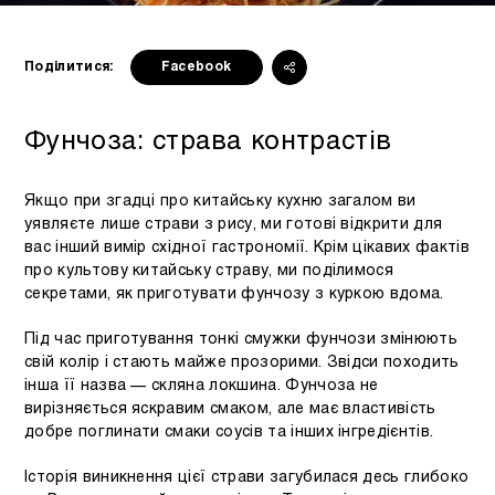
Поділитися:
Facebook
Фунчоза: страва контрастів
Якщо при згадці про китайську кухню загалом ви
уявляєте лише страви з рису, ми готові відкрити для
вас інший вимір східної гастрономії. Крім цікавих фактів
про культову китайську страву, ми поділимося
секретами, як приготувати фунчозу з куркою вдома.
Під час приготування тонкі смужки фунчози змінюють
свій колір і стають майже прозорими. Звідси походить
інша її назва — скляна локшина. Фунчоза не
вирізняється яскравим смаком, але має властивість
добре поглинати смаки соусів та інших інгредієнтів.
Історія виникнення цієї страви загубилася десь глибоко