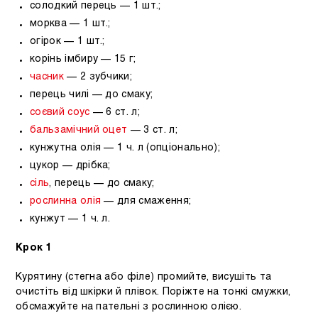
солодкий перець — 1 шт.;
морква — 1 шт.;
огірок — 1 шт.;
корінь імбиру — 15 г;
часник
— 2 зубчики;
перець чилі — до смаку;
соєвий соус
— 6 ст. л;
бальзамічний оцет
— 3 ст. л;
кунжутна олія — 1 ч. л (опціонально);
цукор — дрібка;
сіль
, перець — до смаку;
рослинна олія
— для смаження;
кунжут — 1 ч. л.
Крок 1
Курятину (стегна або філе) промийте, висушіть та
очистіть від шкірки й плівок. Поріжте на тонкі смужки,
обсмажуйте на пательні з рослинною олією.