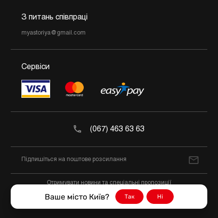
З питань співпраці
myastoriya@gmail.com
Сервіси
(067) 463 63 63
Отримувати новини та спеціальні пропозиції
Ваше місто Київ?
Так
Ні
@2026 М'ясторія Всі права захищено