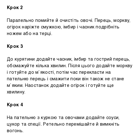
Крок 2
Паралельно помийте й очистіть овочі. Перець, моркву,
огірок наріжте смужкою, імбир і часник подрібніть
ножем або на терці.
Крок 3
До курятини додайте часник, імбир та гострий перець,
обсмажуйте кілька хвилин. Після цього додайте моркву
і готуйте до м`якості, потім час перекласти на
пательню перець і смажити поки він також не стане
м`яким. Наостанок додайте огірок і готуйте ще
хвилину.
Крок 4
На пательню з куркою та овочами додайте соуси,
цукор та спеції. Ретельно перемішайте й вимкніть
вогонь.