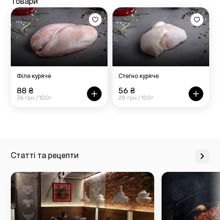
Товари
Філе куряче
Стегно куряче
88 ₴
56 ₴
36 грн /100г
28 грн /100г
Статті та рецепти