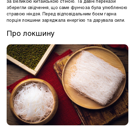
за Великою китайською стіною. Та давні перекази
зберегли свідчення, що саме фунчоза була улюбленою
стравою ніндзя. Перед відповідальним боєм гарна
порція локшини заряджала енергією та дарувала сили.
Про локшину