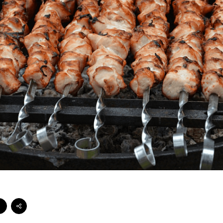
Стейки Клаб
Стейки Особуко
Стейки Шатобріан
Стейки із птиці
Стейки зі свинини
Стейки Спешл
Стейк бокси