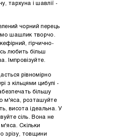
, тархуна і шавлії -
мелений чорний перець
уємо шашлик творчо.
кефірний, гірчично-
тось любить більш
ва. Імпровізуйте.
асться рівномірно
і з кільцями цибулі -
забезпечать більшу
до м'яса, розташуйте
ть, висота ідеальна. У
вуйте сіль. Вона не
 м'яса. Скільки
о зрізу, товщини