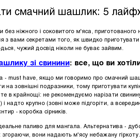
ати смачний шашлик: 5 лайфх
 без ніжного і соковитого м'яса, приготованого н
ся з вами секретами того, як швидко приготувати
одься, чужий досвід ніколи не буває зайвим.
ашлику зі свинини
: все, що ви хотіл
 - must have, якщо ми говоримо про смачний ша
и на зовнішні подразники, тому приготувати кулі
те в крайнощі: не рекомендуємо нарізати свинин
 і надто крупно (зовні може підгоріти, а всереди
нтир - коробка сірників.
ідеальне паливо для мангала.
Альтернатива - дубов
: згораючи, вони надають м'ясу небажану гіркот