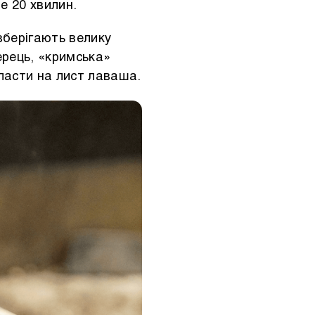
е 20 хвилин.
 зберігають велику
ерець, «кримська»
ласти на лист лаваша.