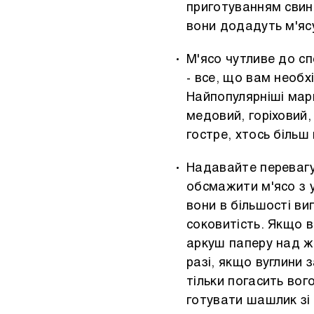
приготуванням свиня
вони додадуть м'яс
М'ясо чутливе до сп
- все, що вам необ
Найпопулярніші мари
медовий, горіховий,
гостре, хтось більш 
Надавайте перевагу
обсмажити м'ясо з у
вони в більшості ви
соковитість. Якщо в
аркуш паперу над жа
разі, якщо вуглини 
тільки погасить вого
готувати шашлик зі