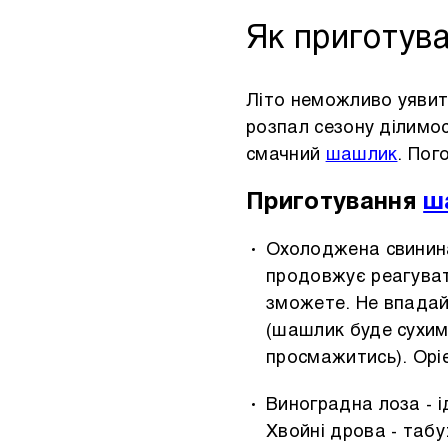
Інше
Як приготув
Літо неможливо уявити
розпал сезону ділимо
смачний
шашлик
. Пог
Приготування
ш
Охолоджена свинина
продовжує реагуват
зможете. Не впадай
(шашлик буде сухим)
просмажитись). Оріє
Виноградна лоза - 
Хвойні дрова - табу