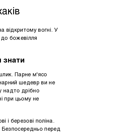
аків
а відкритому вогні. У
 до божевілля
и знати
шлик.
Парне м'ясо
нарний шедевр ви не
у надто дрібно
ні при цьому не
і і березові поліна.
у. Безпосередньо перед