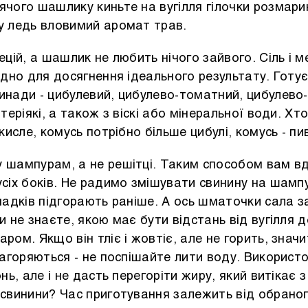
чого шашлику киньте на вугілля гілочки розмарину
у ледь вловимий аромат трав.
ецій, а шашлик не любить нічого зайвого.
Сіль і 
хідно для досягнення ідеального результату. Гот
нади - цибулевий, цибулево-томатний, цибулево-
 теріякі, а також з віскі або мінеральної води. Х
кисле, комусь потрібно більше цибулі, комусь - пи
 шампурам, а не решітці.
Таким способом вам вд
сіх боків. Не радимо змішувати свинину на шампур
падків підгорають раніше. А ось шматочки сала 
и не знаєте, якою має бути відстань від вугілля 
ром. Якщо він тліє і жовтіє, але не горить, значи
загоряються - не поспішайте лити воду. Використо
нь, але і не дасть перегоріти жиру, який витікає з
 свинини? Час приготування залежить від обраног