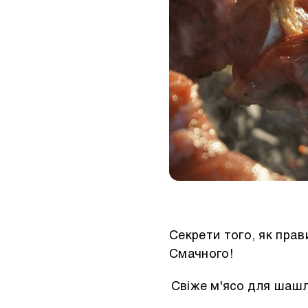
Секрети того, як прав
Смачного!
Свіже м'ясо для шашл