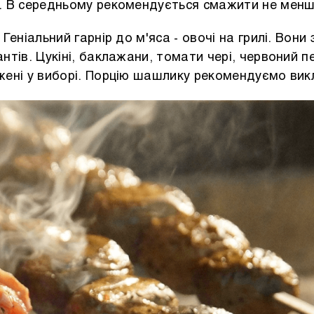
у. В середньому рекомендується смажити не менш
.
Геніальний гарнір до м'яса - овочі на грилі. Вони
антів. Цукіні, баклажани, томати чері, червоний п
ежені у виборі. Порцію шашлику рекомендуємо вик