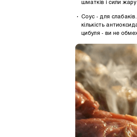
шматків і сили жар
Соус - для слабаків
кількість антиоксид
цибуля - ви не обм