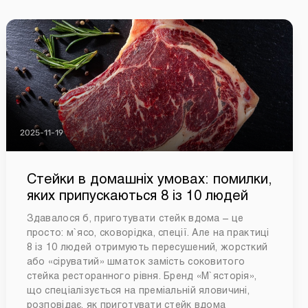
2025-11-19
Стейки в домашніх умовах: помилки,
яких припускаються 8 із 10 людей
Здавалося б, приготувати стейк вдома – це
просто: м`ясо, сковорідка, спеції. Але на практиці
8 із 10 людей отримують пересушений, жорсткий
або «сіруватий» шматок замість соковитого
стейка ресторанного рівня. Бренд «М`ясторія»,
що спеціалізується на преміальній яловичині,
розповідає, як приготувати стейк вдома