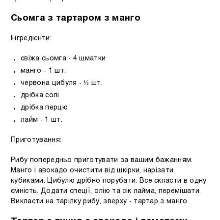
Сьомга з тартаром з манго
Інгредієнти:
свіжа сьомга - 4 шматки
манго - 1 шт.
червона цибуля - ½ шт.
дрібка солі
дрібка перцю
лайм - 1 шт.
Приготування:
Рибу попередньо приготувати за вашим бажанням.
Манго і авокадо очистити від шкірки, нарізати
кубиками. Цибулю дрібно порубати. Все скласти в одну
ємність. Додати спеції, олію та сік лайма, перемішати.
Викласти на тарілку рибу, зверху - тартар з манго.