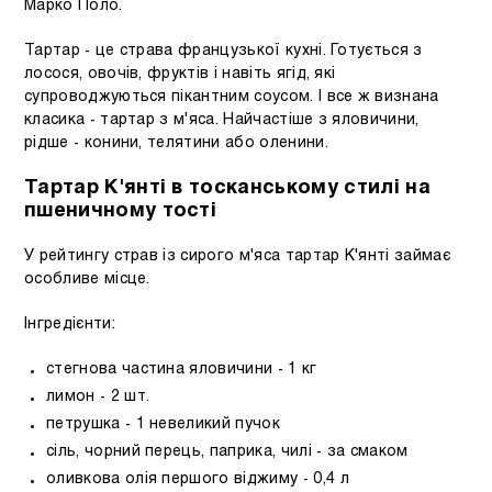
Марко Поло.
Тартар - це страва французької кухні. Готується з
лосося, овочів, фруктів і навіть ягід, які
супроводжуються пікантним соусом. І все ж визнана
класика - тартар з м'яса. Найчастіше з яловичини,
рідше - конини, телятини або оленини.
Тартар К'янті в тосканському стилі на
пшеничному тості
У рейтингу страв із сирого м'яса тартар К'янті займає
особливе місце.
Інгредієнти:
стегнова частина яловичини - 1 кг
лимон - 2 шт.
петрушка - 1 невеликий пучок
сіль, чорний перець, паприка, чилі - за смаком
оливкова олія першого віджиму - 0,4 л