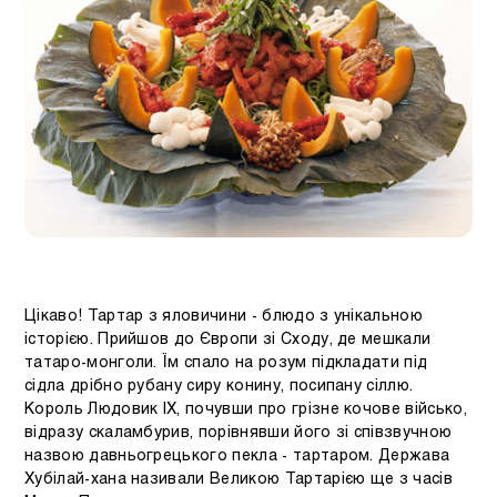
Цікаво! Тартар з яловичини - блюдо з унікальною
історією. Прийшов до Європи зі Сходу, де мешкали
татаро-монголи. Їм спало на розум підкладати під
сідла дрібно рубану сиру конину, посипану сіллю.
Король Людовик IX, почувши про грізне кочове військо,
відразу скаламбурив, порівнявши його зі співзвучною
назвою давньогрецького пекла - тартаром. Держава
Хубілай-хана називали Великою Тартарією ще з часів