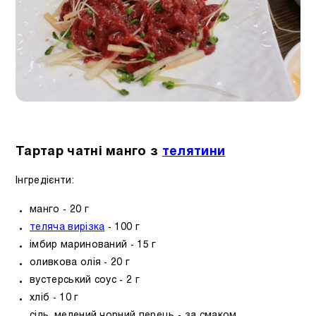
Тартар чатні манго з
телятини
Інгредієнти:
манго - 20 г
теляча вирізка
- 100 г
імбир маринований - 15 г
оливкова олія - ​​20 г
вустерський соус - 2 г
хліб - 10 г
сіль, мелений чорний перець - за смаком.