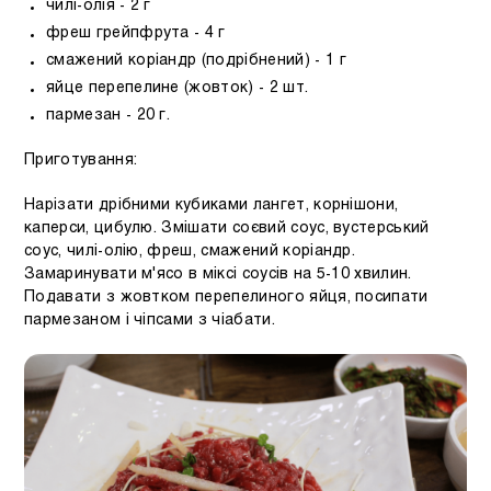
чилі-олія - 2 г
фреш грейпфрута - 4 г
смажений коріандр (подрібнений) - 1 г
яйце перепелине (жовток) - 2 шт.
пармезан - 20 г.
Приготування:
Нарізати дрібними кубиками лангет, корнішони,
каперси, цибулю. Змішати соєвий соус, вустерський
соус, чилі-олію, фреш, смажений коріандр.
Замаринувати м'ясо в міксі соусів на 5-10 хвилин.
Подавати з жовтком перепелиного яйця, посипати
пармезаном і чіпсами з чіабати.