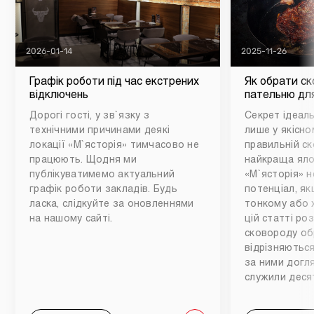
2026-01-14
2025-11-26
Графік роботи під час екстрених
Як обрати ск
відключень
пательню для
Дорогі гості, у зв`язку з
Секрет ідеаль
технічними причинами деякі
лише у якісном
локації «М`ясторія» тимчасово не
правильній ск
працюють. Щодня ми
найкраща яло
публікуватимемо актуальний
«М`ясторія» н
графік роботи закладів. Будь
потенціал, як
ласка, слідкуйте за оновленнями
тонкому або 
на нашому сайті.
цій статті ро
сковороду обр
відрізняються
за ними догл
служили деся