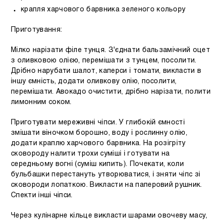
крапля харчового барвника зеленого кольору
Приготування:
Мілко нарізати філе тунця. З'єднати бальзамічний оцет
з оливковою олією, перемішати з тунцем, посолити.
Дрібно нарубати шалот, каперси і томати, викласти в
іншу ємність, додати оливкову олію, посолити,
перемішати. Авокадо очистити, дрібно нарізати, полити
лимонним соком.
Приготувати мереживні чіпси. У глибокій ємності
змішати віночком борошно, воду і рослинну олію,
додати краплю харчового барвника. На розігріту
сковороду налити трохи суміші і готувати на
середньому вогні (суміш кипить). Почекати, коли
бульбашки перестануть утворюватися, і зняти чіпс зі
сковороди лопаткою. Викласти на паперовий рушник.
Спекти інші чіпси.
Через кулінарне кільце викласти шарами овочеву масу,