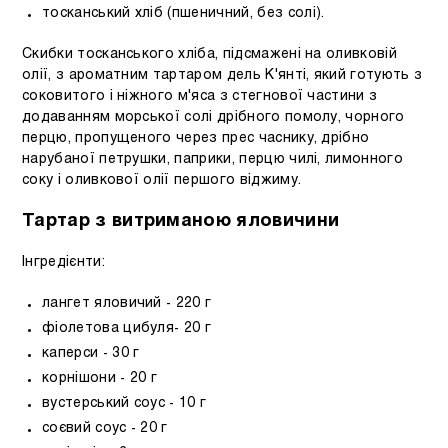
тосканський хліб (пшеничний, без солі).
Скибки тосканського хліба, підсмажені на оливковій
олії, з ароматним тартаром дель К'янті, який готують з
соковитого і ніжного м'яса з стегнової частини з
додаванням морської солі дрібного помолу, чорного
перцю, пропущеного через прес часнику, дрібно
нарубаної петрушки, паприки, перцю чилі, лимонного
соку і оливкової олії першого віджиму.
Тартар з витриманою яловичини
Інгредієнти:
лангет яловичий - 220 г
фіолетова цибуля- 20 г
каперси - 30 г
корнішони - 20 г
вустерський соус - 10 г
соєвий соус - 20 г