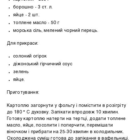
борошно - 3 ст. л.
яйце - 2 шт.
топлене масло - 50 г
морська сіль, мелений чорний перець.
Для прикраси:
солоний огірок
діжонський гірчичний соус
зелень
яйце.
Приготування:
Картоплю загорнути у фольгу і помістити в розігріту
до 180 ° C духовку. Запікати впродовж 10 хвилин.
Готову картоплю натерти на тертці, додати топлене
масло, яйце, посолити і поперчити, перемішати
віночком і прибрати на 25-30 хвилин в холодильник.
Охолоджена суміш готова до запікання в вафельниці.