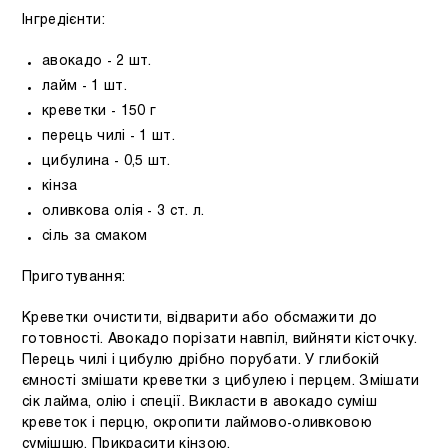
Інгредієнти:
авокадо - 2 шт.
лайм - 1 шт.
креветки - 150 г
перець чилі - 1 шт.
цибулина - 0,5 шт.
кінза
оливкова олія - ​​3 ст. л.
сіль за смаком
Приготування:
Креветки очистити, відварити або обсмажити до
готовності. Авокадо порізати навпіл, вийняти кісточку.
Перець чилі і цибулю дрібно порубати. У глибокій
ємності змішати креветки з цибулею і перцем. Змішати
сік лайма, олію і спеції. Викласти в авокадо суміш
креветок і перцю, окропити лаймово-оливковою
сумішшю. Прикрасити кінзою.