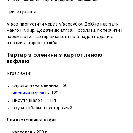
Приготування:
М'ясо пропустити через м'ясорубку. Дрібно нарізати
манго і імбир. Додати до м'яса. Посолити, поперчити і
перемішати. Тартар викласти на блюдо і подати з
чіпсами з чорного хліба.
Тартар з оленини з картопляною
вафлею
Інгредієнти:
сирокопчена оленина - 50 г
яловича вирізка
- 120 г
цибуля-шалот - 1 шт.
соуси табаско і вустерський.
Для картопляної вафлі:
картопля - 200 г