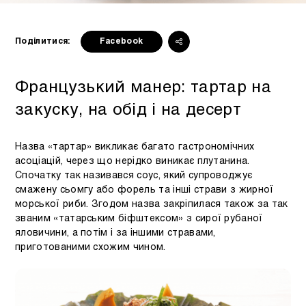
Поділитися:
Facebook
Французький манер: тартар на
закуску, на обід і на десерт
Назва «тартар» викликає багато гастрономічних
асоціацій, через що нерідко виникає плутанина.
Спочатку так називався соус, який супроводжує
смажену сьомгу або форель та інші страви з жирної
морської риби. Згодом назва закріпилася також за так
званим «татарським біфштексом» з сирої рубаної
яловичини, а потім і за іншими стравами,
приготованими схожим чином.