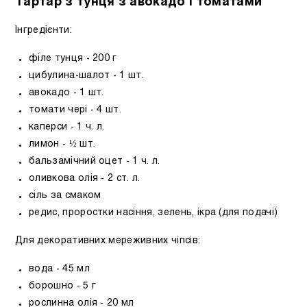
Тартар з тунця з авокадо і томатами
Інгредієнти:
філе тунця - 200 г
цибулина-шалот - 1 шт.
авокадо - 1 шт.
томати чері - 4 шт.
каперси - 1 ч. л.
лимон - ½ шт.
бальзамічний оцет - 1 ч. л.
оливкова олія - ​​2 ст. л.
сіль за смаком
редис, проростки насіння, зелень, ікра (для подачі)
Для декоративних мереживних чіпсів:
вода - 45 мл
борошно - 5 г
рослинна олія - 20 мл