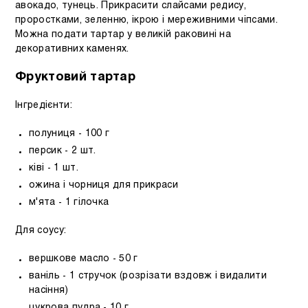
авокадо, тунець. Прикрасити слайсами редису,
проростками, зеленню, ікрою і мереживними чіпсами.
Можна подати тартар у великій раковині на
декоративних каменях.
Фруктовий тартар
Інгредієнти:
полуниця - 100 г
персик - 2 шт.
ківі - 1 шт.
ожина і чорниця для прикраси
м'ята - 1 гілочка
Для соусу:
вершкове масло - 50 г
ваніль - 1 стручок (розрізати вздовж і видалити
насіння)
цукрова пудра - 10 г