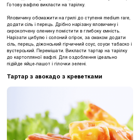
Готову вафлю викласти на тарілку.
Яловичину обсмажити на грилі до ступеня medium rare,
додати сіль і перець. Дрібно нарізану яловичину і
сирокопчену оленину помістити в глибоку ємність.
Нарізати цибулю і солоний огірок, за смаком додати
сіль, перець, діжонський гірчичний соус, соуси табаско і
вустерський. Перемішати. Викласти тартар на тарілку
до картопляної вафлі. Для оздоблення ідеально
підійде яйце-пашот і гілочки зелені.
Тартар з авокадо з креветками