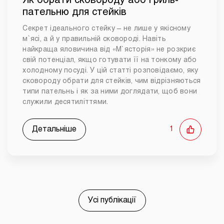
Як обрати сковороду або гриль-
пательню для стейків
Секрет ідеального стейку – не лише у якісному
м`ясі, а й у правильній сковороді. Навіть
найкраща яловичина від «М`ясторія» не розкриє
свій потенціал, якщо готувати її на тонкому або
холодному посуді. У цій статті розповідаємо, яку
сковороду обрати для стейків, чим відрізняються
типи пательнь і як за ними доглядати, щоб вони
служили десятиліттями.
Детальніше
1
Усі публікації