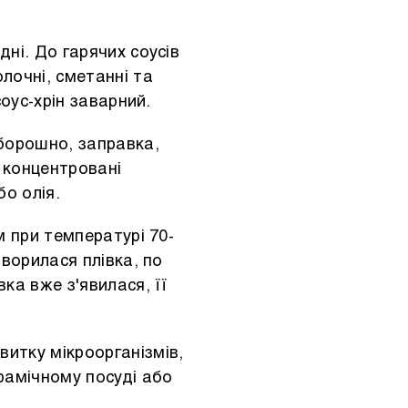
дні. До гарячих соусів
лочні, сметанні та
соус-хрін заварний.
 борошно, заправка,
 концентровані
о олія.
м при температурі 70-
творилася плівка, по
ка вже з'явилася, її
витку мікроорганізмів,
рамічному посуді або