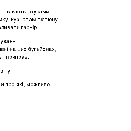
аправляють соусами.
лику, курчатам тютюну
ливати гарнір.
туванні
ені на цих бульйонах,
 і приправ.
віту.
и про які, можливо,