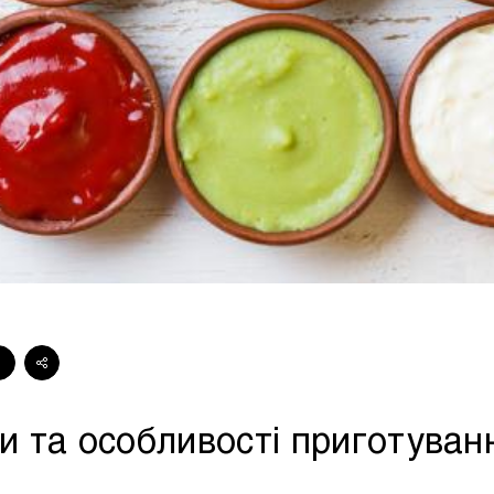
Стейки Клаб
Стейки Особуко
Стейки Шатобріан
Стейки із птиці
Стейки зі свинини
Стейки Спешл
Стейк бокси
ди та особливості приготуван