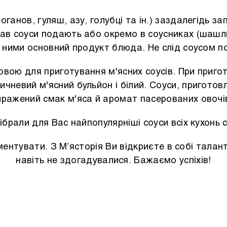
оганов, гуляш, азу, голубці та ін.) заздалегідь з
рав соуси подають або окремо в соусниках (шаш
ь ними основний продукт блюда. Не слід соусом по
вою для приготування м'ясних соусів. При приго
чневий м'ясний бульйон і білий. Соуси, приготовл
ражений смак м'яса й аромат пасерованих овочів
ібрали для Вас найпопулярніші соуси всіх кухонь с
ментувати. З М’ясторія Ви відкриєте в собі талант
навіть не здогадувалися. Бажаємо успіхів!