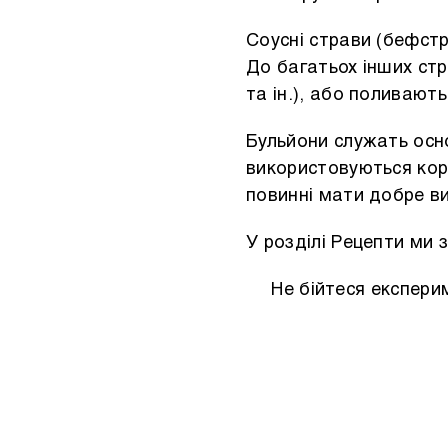
Соусні страви (бефстр
До багатьох інших ст
та ін.), або поливают
Бульйони служать осно
використовуються кори
повинні мати добре ви
У розділі Рецепти ми з
Не бійтеся експери