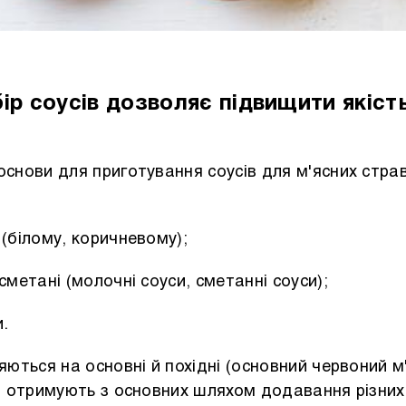
ір соусів дозволяє підвищити якість
основи для приготування соусів для м'ясних стра
 (білому, коричневому);
сметані (молочні соуси, сметанні соуси);
и.
ляються на основні й похідні (основний червоний м
си отримують з основних шляхом додавання різних