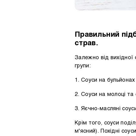
Правильний підб
страв.
Залежно від вихідної 
групи:
1. Соуси на бульйонах
2. Соуси на молоці та 
3. Яєчно-масляні соус
Крім того, соуси поді
м'ясний). Похідні соу