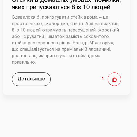
Стейки в домашніх умовах: помилки,
яких припускаються 8 із 10 людей
Здавалося б, приготувати стейк вдома – це
просто: м`ясо, сковорідка, спеції. Але на практиці
8 із 10 людей отримують пересушений, жорсткий
або «сіруватий» шматок замість соковитого
стейка ресторанного рівня. Бренд «М`ясторія»,
що спеціалізується на преміальній яловичині,
розповідає, як приготувати стейк вдома
правильно.
Детальніше
1