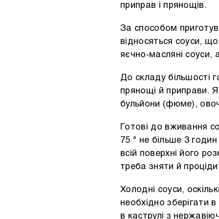
приправ і прянощів.
За способом приготува
відносяться соуси, що
яєчно-масляні соуси, а
До складу більшості г
прянощі й приправи. Я
бульйони (фюме), овоч
Готові до вживання со
75 ° не більше 3 годи
всій поверхні його ро
треба зняти й проціди
Холодні соуси, оскіль
необхідно зберігати 
в каструлі з нержавіюч