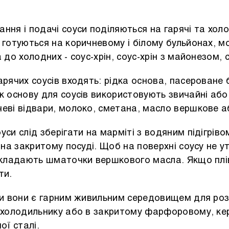
ння і подачі соуси поділяються на гарячі та холо
 готуються на коричневому і білому бульйонах, мо
 до холодних - соус-хрін, соус-хрін з майонезом, 
арячих соусів входять: рідка основа, пасероване
к основу для соусів використовують звичайні або
еві відвари, молоко, сметана, масло вершкове аб
уси слід зберігати на марміті з водяним підігріво
н на закритому посуді. Щоб на поверхні соусу не у
зкладають шматочки вершкового масла. Якщо плів
ти.
ки вони є гарним живильним середовищем для роз
в холодильнику або в закритому фарфоровому, ке
ої сталі.