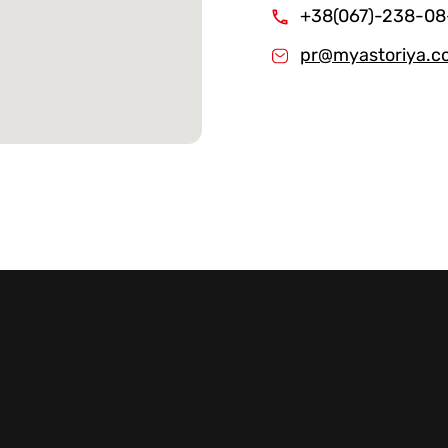
+38(067)-238-08
Стейки Клаб
pr@myastoriya.c
Стейки Особуко
Стейки Шатобріан
Стейки із птиці
Стейки зі свинини
Стейки Спешл
Стейк бокси