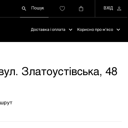
Доставка і оплата
Корисно про м'ясо
ул. Златоустівська, 48
ршрут