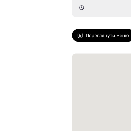
Стейки Клаб
Стейки Особуко
Стейки Шатобріан
Переглянути меню
Стейки із птиці
Стейки зі свинини
Стейки Спешл
Стейк бокси