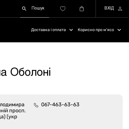
Доставка і оплата
Корисно про м'ясо
на Оболоні
Володимира
067-463-63-63
шній просп.
а) (укр