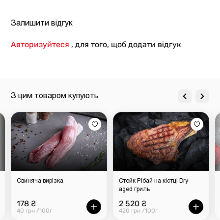
Залишити відгук
Авторизуйтеся
, для того, щоб додати відгук
З цим товаром купують
Свиняча вирізка
Стейк Рібай на кістці Dry-
aged гриль
178 ₴
2 520 ₴
40 грн /100г
420 грн /100г