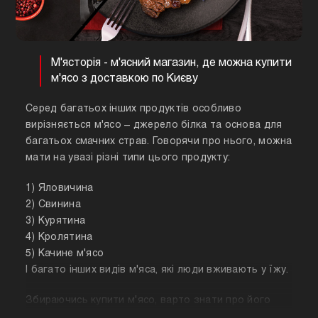
М'ясторія - м'ясний магазин, де можна купити
м'ясо з доставкою по Києву
Серед багатьох інших продуктів особливо
вирізняється м'ясо – джерело білка та основа для
багатьох смачних страв. Говорячи про нього, можна
мати на увазі різні типи цього продукту:
1) Яловичина
2) Свинина
3) Курятина
4) Кролятина
5) Качине м'ясо
І багато інших видів м'яса, які люди вживають у їжу.
Збираючись купити м'ясо, варто знати про його
корисні властивості. Важливо розуміти, що в