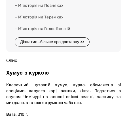
– М`ясторія на Позняках
– М`ясторія на Теремках
– М`ясторія на Голосіївській
Дізнатись більше про доставку >>
Опис
Хумус з куркою
Класичний нутовий хумус, курка, обсмажена зі
спеціями, капуста карі, оливки, кінза. Подається з
соусом Чимічурі на основі свіжої зелені, часнику та
мигдалю, а також з хрумкою чабатою.
Вага
: 310 г.