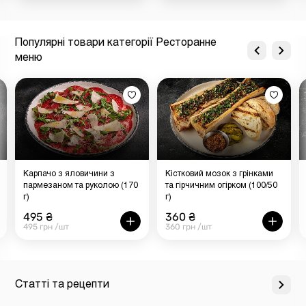
Популярні товари категорії Ресторанне
меню
Карпачо з яловичини з
Кістковий мозок з грінками
пармезаном та руколою (170
та гірчичним огірком (100/50
г)
г)
495 ₴
360 ₴
495 грн /шт
360 грн /шт
Статті та рецепти