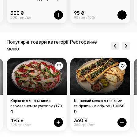
500 ₴
95 ₴
500 грн /шт
95 грн /100г
Популярні товари категорії Ресторанне
меню
Карпачо з яловичини з
Кістковий мозок з грінками
пармезаном та руколою (170
та гірчичним огірком (100/50
г)
г)
495 ₴
360 ₴
495 грн /шт
360 грн /шт