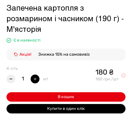
Запечена картопля з
розмарином і часником (190 г) -
М'ясторія
Є в наявності
Акція!
Знижка 15% на самовивіз
К-сть
180 ₴
1
шт
180 грн /шт
В кошик
Купити в один клік