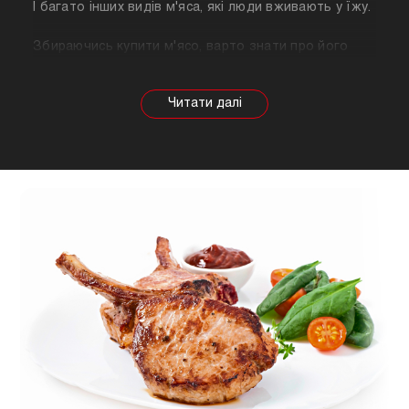
І багато інших видів м'яса, які люди вживають у їжу.
Збираючись купити м'ясо, варто знати про його
корисні властивості. Важливо розуміти, що в
залежності від тварини властивості продукту
будуть змінюватися, так само як рекомендації
щодо приготування. Наприклад, свинина найкраще
підходить для шашлику, а м'ясо перепілки відмінно
підійде для людей, які сидять на дієті.