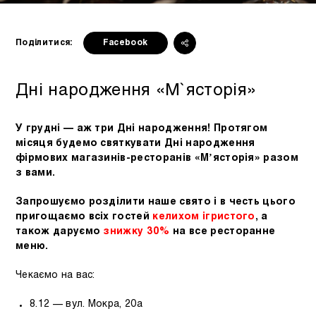
Поділитися:
Facebook
Дні народження «М`ясторія»
У грудні — аж три Дні народження! Протягом
місяця будемо святкувати Дні народження
фірмових магазинів-ресторанів «Мʼясторія» разом
з вами.
Запрошуємо розділити наше свято і в честь цього
пригощаємо всіх гостей
келихом ігристого
, а
також даруємо
знижку 30%
на все ресторанне
меню.
Чекаємо на вас:
8.12 — вул. Мокра, 20а