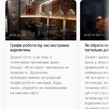
2026-01-14
2025-11-26
Графік роботи під час екстрених
Як обрати ск
відключень
пательню для
Дорогі гості, у зв`язку з
Секрет ідеаль
технічними причинами деякі
лише у якісном
локації «М`ясторія» тимчасово не
правильній ск
працюють. Щодня ми
найкраща яло
публікуватимемо актуальний
«М`ясторія» н
графік роботи закладів. Будь
потенціал, як
ласка, слідкуйте за оновленнями
тонкому або 
на нашому сайті.
цій статті ро
сковороду обр
відрізняються
за ними догл