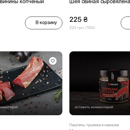
свинины копченый
Шея свиная сыровялен
225 ₴
В корзину
225 грн /100г
омментарий
оставить комментарий
Паштеты, тушенка и намазки