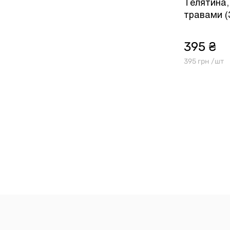
Телятина,
травами (3
395 ₴
395 грн /шт