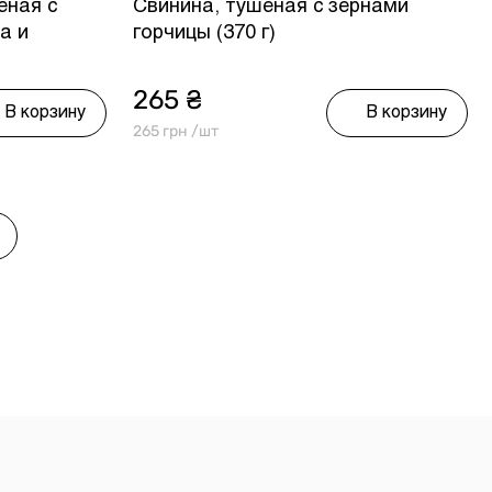
еная с
Свинина, тушеная с зернами
а и
горчицы (370 г)
265 ₴
В корзину
В корзину
265 грн /шт