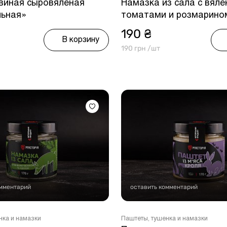
виная сыровяленая
Намазка из сала с вял
льная»
томатами и розмарином
190 ₴
В корзину
190 грн /шт
омментарий
оставить комментарий
нка и намазки
Паштеты, тушенка и намазки