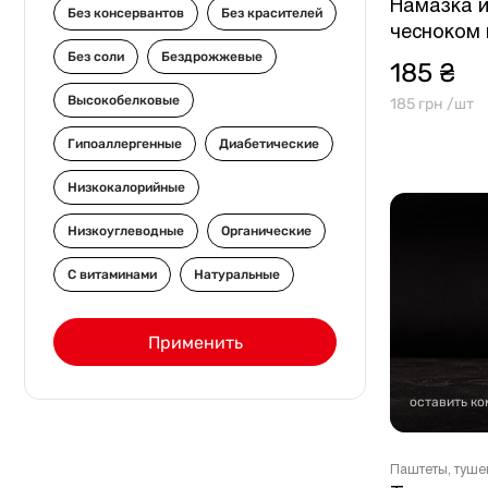
Намазка и
Без консервантов
Без красителей
чесноком 
Без соли
Бездрожжевые
185 ₴
Высокобелковые
185 грн /шт
Гипоаллергенные
Диабетические
Низкокалорийные
Низкоуглеводные
Органические
С витаминами
Натуральные
Применить
оставить к
Паштеты, туше