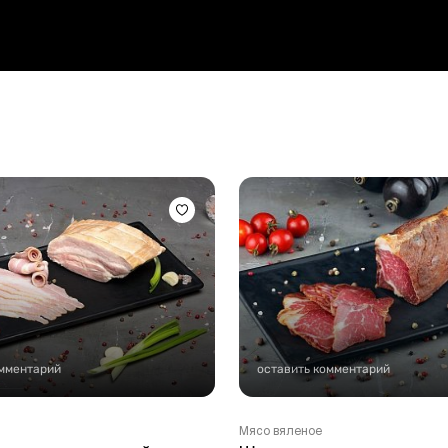
Стейки Клаб
Стейки Оссобуко
Стейки Шатобриан
Стейки из птицы
Стейки свиные
Стейки Спешл
Стейк Боксы
омментарий
оставить комментарий
Мясо вяленое