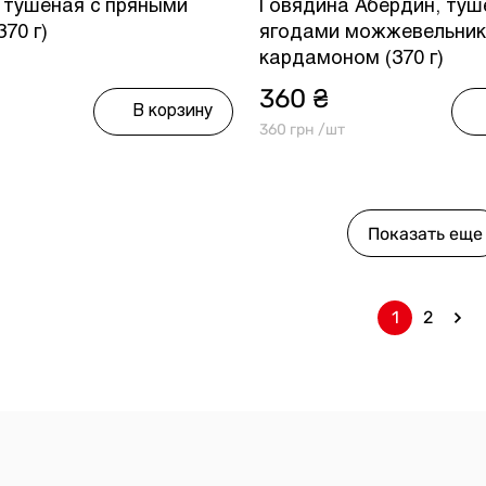
 тушеная с пряными
Говядина Абердин, туш
70 г)
ягодами можжевельник
кардамоном (370 г)
360 ₴
В корзину
360 грн /шт
Показать еще
1
2