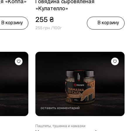
ая «Коппа»
Говядина сыровяленая
«Кулателло»
255 ₴
В корзину
В корзину
255 грн /100г
оставить комментарий
Паштеты, тушенка и намазки