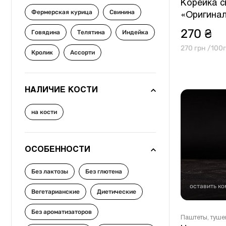
Корейка с
Фермерская курица
Свинина
«Оригина
270 ₴
Говядина
Телятина
Индейка
270 грн /100г
Кролик
Ассорти
НАЛИЧИЕ КОСТИ
на кости
ОСОБЕННОСТИ
Без лактозы
Без глютена
оставить к
Вегетарианские
Диетические
Без ароматизаторов
Паштеты, туше