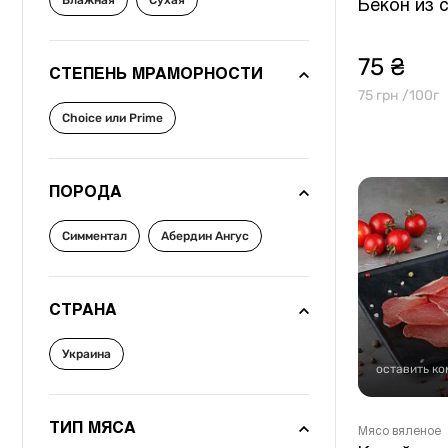
Влажная
Сухая
Другое
Бекон из 
75 ₴
СТЕПЕНЬ МРАМОРНОСТИ
75 грн /100г
Choice или Prime
ПОРОДА
Симментал
Абердин Ангус
СТРАНА
Украина
оставить к
ТИП МЯСА
Мясо вяленое