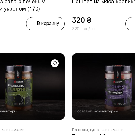
з сала с печеным
Паштет из мяса кролика
и укропом (170)
320 ₴
В корзину
320 грн /шт
омментарий
оставить комментарий
нка и намазки
Паштеты, тушенка и намазки