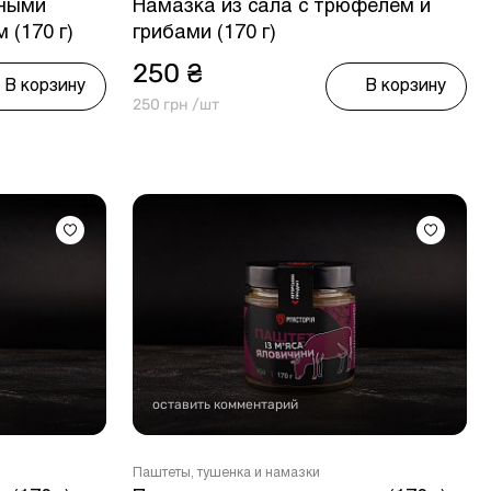
еными
Намазка из сала с трюфелем и
 (170 г)
грибами (170 г)
250 ₴
В корзину
В корзину
250 грн /шт
оставить комментарий
Паштеты, тушенка и намазки