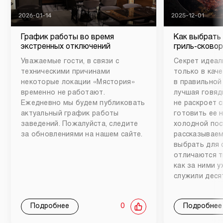
2026-01-14
2025-12-01
График работы во время
Как выбрать
экстренных отключений
гриль-сковор
Уважаемые гости, в связи с
Секрет идеал
техническими причинами
только в каче
некоторые локации «Мястория»
в правильной
временно не работают.
лучшая говяд
Ежедневно мы будем публиковать
не раскроет 
актуальный график работы
готовить ее 
заведений. Пожалуйста, следите
холодной пос
за обновлениями на нашем сайте.
рассказываем
выбрать для 
отличаются т
как за ними 
служили деся
Подробнее
0
Подробнее