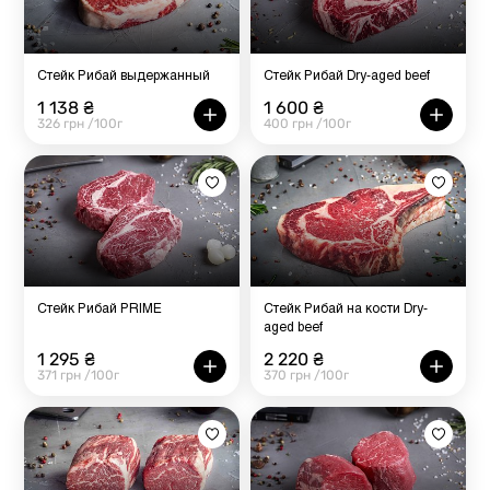
Стейк Рибай выдержанный
Стейк Рибай Dry-aged beef
1 138 ₴
1 600 ₴
326 грн /100г
400 грн /100г
Стейк Рибай PRIME
Стейк Рибай на кости Dry-
aged beef
1 295 ₴
2 220 ₴
371 грн /100г
370 грн /100г